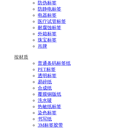
防伪标签
防静电标签
电器标签
医疗试管标签
耐腐蚀标签
外箱标签
珠宝标签
吊牌
按材质
普通条码标签纸
PET标签
透明标签
易碎纸
合成纸
覆膜铜版纸
洗水唛
热敏纸标签
染色标签
书写纸
3M标签胶带