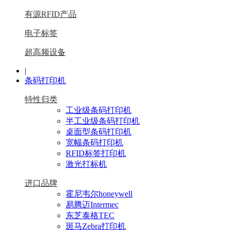
有源RFID产品
电子标签
超高频设备
|
条码打印机
特性归类
工业级条码打印机
半工业级条码打印机
桌面型条码打印机
宽幅条码打印机
RFID标签打印机
激光打标机
进口品牌
霍尼韦尔honeywell
易腾迈Intermec
东芝泰格TEC
斑马Zebra打印机