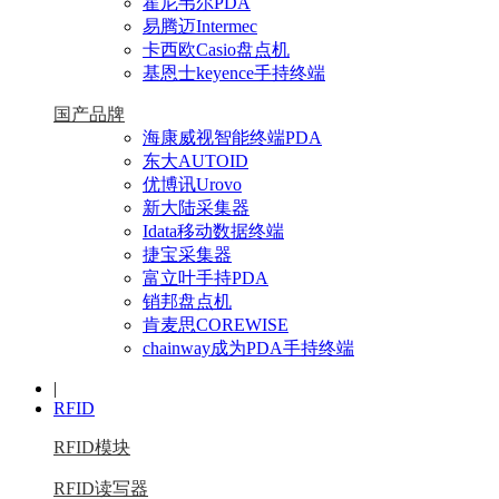
霍尼韦尔PDA
易腾迈Intermec
卡西欧Casio盘点机
基恩士keyence手持终端
国产品牌
海康威视智能终端PDA
东大AUTOID
优博讯Urovo
新大陆采集器
Idata移动数据终端
捷宝采集器
富立叶手持PDA
销邦盘点机
肯麦思COREWISE
chainway成为PDA手持终端
|
RFID
RFID模块
RFID读写器