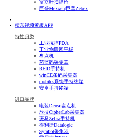
富立叶扫描枪
巨盛Mexxen|巨普Zebex
|
精东视频黄板APP
特性归类
工业抗摔PDA
工业物联网平板
盘点机
药监码采集器
RFID手持机
winCE条码采集器
mobiles系统手持终端
安卓手持终端
进口品牌
电装Denso盘点机
欣技CipherLab采集器
斑马Zebra手持机
得利捷Datalogic
Symbol采集器