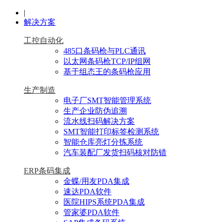
|
解决方案
工控自动化
485口条码枪与PLC通讯
以太网条码枪TCP/IP组网
基于组态王的条码枪应用
生产制造
电子厂SMT智能管理系统
生产企业防伪追溯
流水线扫码解决方案
SMT智能打印标签检测系统
智能仓库亮灯分拣系统
汽车装配厂发货扫码核对防错
ERP条码集成
金蝶/用友PDA集成
速达PDA软件
医院HIPS系统PDA集成
管家婆PDA软件