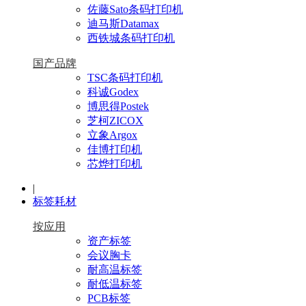
佐藤Sato条码打印机
迪马斯Datamax
西铁城条码打印机
国产品牌
TSC条码打印机
科诚Godex
博思得Postek
芝柯ZICOX
立象Argox
佳博打印机
芯烨打印机
|
标签耗材
按应用
资产标签
会议胸卡
耐高温标签
耐低温标签
PCB标签