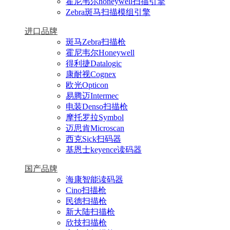
霍尼韦尔honeywell扫描引擎
Zebra斑马扫描模组引擎
进口品牌
斑马Zebra扫描枪
霍尼韦尔Honeywell
得利捷Datalogic
康耐视Cognex
欧光Opticon
易腾迈Intermec
电装Denso扫描枪
摩托罗拉Symbol
迈思肯Microscan
西克Sick扫码器
基恩士keyence读码器
国产品牌
海康智能读码器
Cino扫描枪
民德扫描枪
新大陆扫描枪
欣技扫描枪