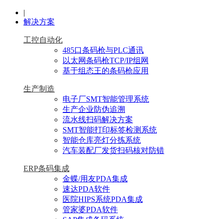
|
解决方案
工控自动化
485口条码枪与PLC通讯
以太网条码枪TCP/IP组网
基于组态王的条码枪应用
生产制造
电子厂SMT智能管理系统
生产企业防伪追溯
流水线扫码解决方案
SMT智能打印标签检测系统
智能仓库亮灯分拣系统
汽车装配厂发货扫码核对防错
ERP条码集成
金蝶/用友PDA集成
速达PDA软件
医院HIPS系统PDA集成
管家婆PDA软件