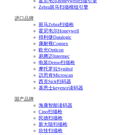
霍尼韦尔honeywell扫描引擎
Zebra斑马扫描模组引擎
进口品牌
斑马Zebra扫描枪
霍尼韦尔Honeywell
得利捷Datalogic
康耐视Cognex
欧光Opticon
易腾迈Intermec
电装Denso扫描枪
摩托罗拉Symbol
迈思肯Microscan
西克Sick扫码器
基恩士keyence读码器
国产品牌
海康智能读码器
Cino扫描枪
民德扫描枪
新大陆扫描枪
欣技扫描枪