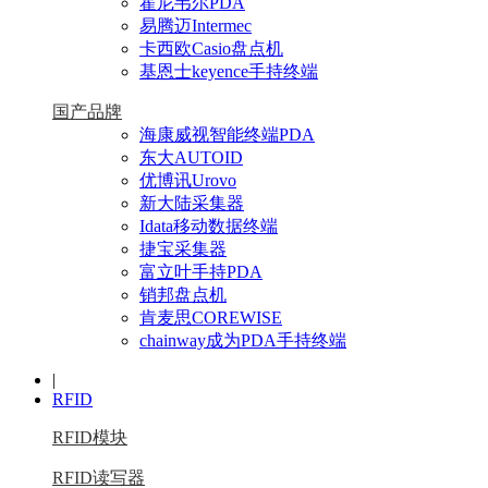
霍尼韦尔PDA
易腾迈Intermec
卡西欧Casio盘点机
基恩士keyence手持终端
国产品牌
海康威视智能终端PDA
东大AUTOID
优博讯Urovo
新大陆采集器
Idata移动数据终端
捷宝采集器
富立叶手持PDA
销邦盘点机
肯麦思COREWISE
chainway成为PDA手持终端
|
RFID
RFID模块
RFID读写器