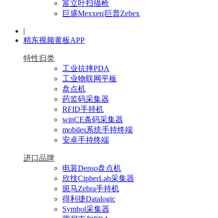
富立叶扫描枪
巨盛Mexxen|巨普Zebex
|
精东视频黄板APP
特性归类
工业抗摔PDA
工业物联网平板
盘点机
药监码采集器
RFID手持机
winCE条码采集器
mobiles系统手持终端
安卓手持终端
进口品牌
电装Denso盘点机
欣技CipherLab采集器
斑马Zebra手持机
得利捷Datalogic
Symbol采集器