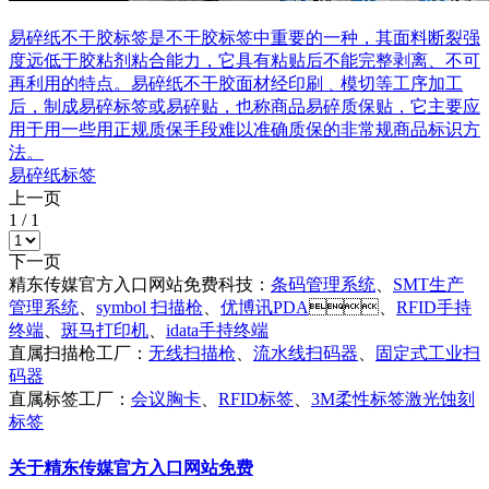
易碎纸不干胶标签是不干胶标签中重要的一种，其面料断裂强
度远低于胶粘剂粘合能力，它具有粘贴后不能完整剥离、不可
再利用的特点。易碎纸不干胶面材经印刷﹑模切等工序加工
后，制成易碎标签或易碎贴，也称商品易碎质保贴，它主要应
用于用一些用正规质保手段难以准确质保的非常规商品标识方
法。
易碎纸标签
上一页
1
/
1
下一页
精东传媒官方入口网站免费科技：
条码管理系统
、
SMT生产
管理系统
、
symbol 扫描枪
、
优博讯PDA
、
RFID手持
终端
、
斑马打印机
、
idata手持终端
直属扫描枪工厂：
无线扫描枪
、
流水线扫码器
、
固定式工业扫
码器
直属标签工厂：
会议胸卡
、
RFID标签
、
3M柔性标签激光蚀刻
标签
关于精东传媒官方入口网站免费