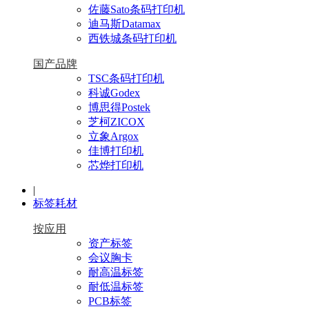
佐藤Sato条码打印机
迪马斯Datamax
西铁城条码打印机
国产品牌
TSC条码打印机
科诚Godex
博思得Postek
芝柯ZICOX
立象Argox
佳博打印机
芯烨打印机
|
标签耗材
按应用
资产标签
会议胸卡
耐高温标签
耐低温标签
PCB标签