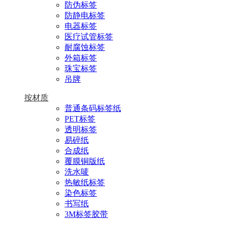
防伪标签
防静电标签
电器标签
医疗试管标签
耐腐蚀标签
外箱标签
珠宝标签
吊牌
按材质
普通条码标签纸
PET标签
透明标签
易碎纸
合成纸
覆膜铜版纸
洗水唛
热敏纸标签
染色标签
书写纸
3M标签胶带