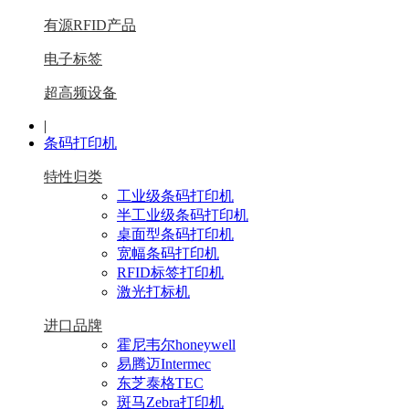
有源RFID产品
电子标签
超高频设备
|
条码打印机
特性归类
工业级条码打印机
半工业级条码打印机
桌面型条码打印机
宽幅条码打印机
RFID标签打印机
激光打标机
进口品牌
霍尼韦尔honeywell
易腾迈Intermec
东芝泰格TEC
斑马Zebra打印机