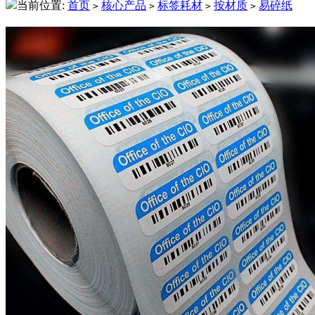
当前位置:
首页
核心产品
标签耗材
按材质
易碎纸
>
>
>
>