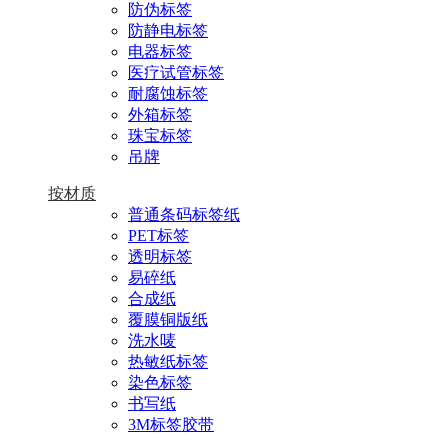
防伪标签
防静电标签
电器标签
医疗试管标签
耐腐蚀标签
外箱标签
珠宝标签
吊牌
按材质
普通条码标签纸
PET标签
透明标签
易碎纸
合成纸
覆膜铜版纸
洗水唛
热敏纸标签
染色标签
书写纸
3M标签胶带