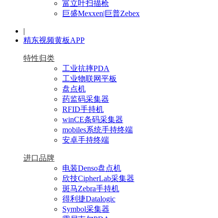
富立叶扫描枪
巨盛Mexxen|巨普Zebex
|
精东视频黄板APP
特性归类
工业抗摔PDA
工业物联网平板
盘点机
药监码采集器
RFID手持机
winCE条码采集器
mobiles系统手持终端
安卓手持终端
进口品牌
电装Denso盘点机
欣技CipherLab采集器
斑马Zebra手持机
得利捷Datalogic
Symbol采集器