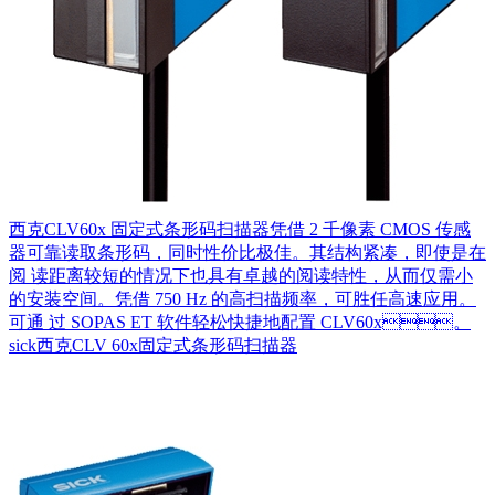
西克CLV60x 固定式条形码扫描器凭借 2 千像素 CMOS 传感
器可靠读取条形码，同时性价比极佳。其结构紧凑，即使是在
阅 读距离较短的情况下也具有卓越的阅读特性，从而仅需小
的安装空间。凭借 750 Hz 的高扫描频率，可胜任高速应用。
可通 过 SOPAS ET 软件轻松快捷地配置 CLV60x。
sick西克CLV 60x固定式条形码扫描器