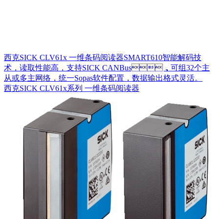
西克SICK CLV61x 一维条码阅读器SMART610智能解码技
术，读取性能高，支持SICK CANBus，可组32个主
从或多主网络，统一Sopas软件配置，数据输出格式灵活。
西克SICK CLV61x系列 一维条码阅读器