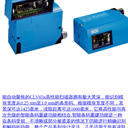
能自动聚焦的CLV65x高性能扫描器拥有极大景深，能识别模
块宽度从0.25 mm至1.0 mm的条形码。根据模块宽度不同，其
景深可达1425毫米，读取距离可达1600毫米。它将高性能与再
次升级的智能条码重建功能相结合.智能条码重建功能是一种
在条码受损、不清晰或部分被遮盖的情况下仍能进行精确识别
和解码的功能。整个产品系列设计灵活，几乎适用于所有读取