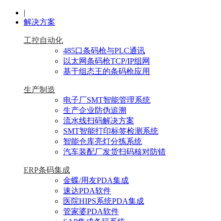
|
解决方案
工控自动化
485口条码枪与PLC通讯
以太网条码枪TCP/IP组网
基于组态王的条码枪应用
生产制造
电子厂SMT智能管理系统
生产企业防伪追溯
流水线扫码解决方案
SMT智能打印标签检测系统
智能仓库亮灯分拣系统
汽车装配厂发货扫码核对防错
ERP条码集成
金蝶/用友PDA集成
速达PDA软件
医院HIPS系统PDA集成
管家婆PDA软件