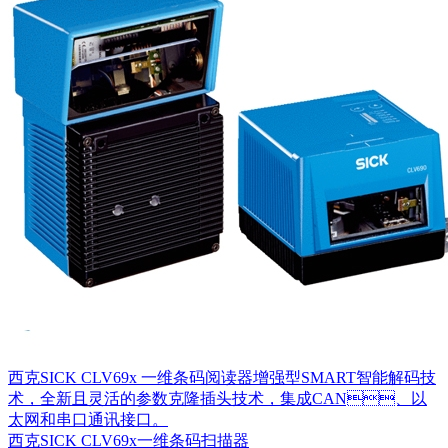
西克SICK CLV69x 一维条码阅读器增强型SMART智能解码技
术，全新且灵活的参数克隆插头技术，集成CAN、以
太网和串口通讯接口。
西克SICK CLV69x一维条码扫描器