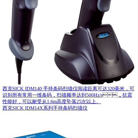
西克SICK IDM140 手持条码扫描仪阅读距离可达320毫米，可
识别所有常用一维条码，扫描频率达到500Hz/s，抗震
性能好，可以耐受从1.6m高度坠落25次以上。
西克SICK IDM14X系列手持条码扫描仪