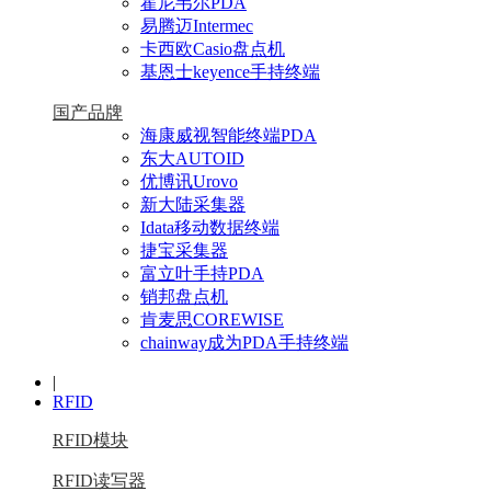
霍尼韦尔PDA
易腾迈Intermec
卡西欧Casio盘点机
基恩士keyence手持终端
国产品牌
海康威视智能终端PDA
东大AUTOID
优博讯Urovo
新大陆采集器
Idata移动数据终端
捷宝采集器
富立叶手持PDA
销邦盘点机
肯麦思COREWISE
chainway成为PDA手持终端
|
RFID
RFID模块
RFID读写器