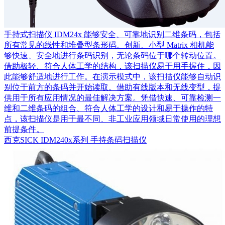
手持式扫描仪 IDM24x 能够安全、可靠地识别二维条码，包括
所有常见的线性和堆叠型条形码。创新、小型 Matrix 相机能
够快速、安全地进行条码识别，无论条码位于哪个转动位置。
借助极轻、符合人体工学的结构，该扫描仪易于用手握住，因
此能够舒适地进行工作。在演示模式中，该扫描仪能够自动识
别位于前方的条码并开始读取。借助有线版本和无线变型，提
供用于所有应用情况的最佳解决方案。凭借快速、可靠检测一
维和二维条码的组合、符合人体工学的设计和易于操作的特
点，该扫描仪是用于最不同、非工业应用领域日常使用的理想
前提条件。
西克SICK IDM240x系列 手持条码扫描仪