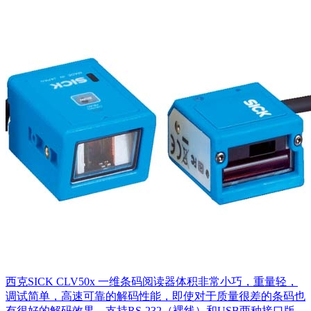
西克SICK CLV50x 一维条码阅读器体积非常小巧，重量轻，
调试简单，高速可靠的解码性能，即使对于质量很差的条码也
有很好的解码效果，支持RS-232（裸线）和USB两种接口版