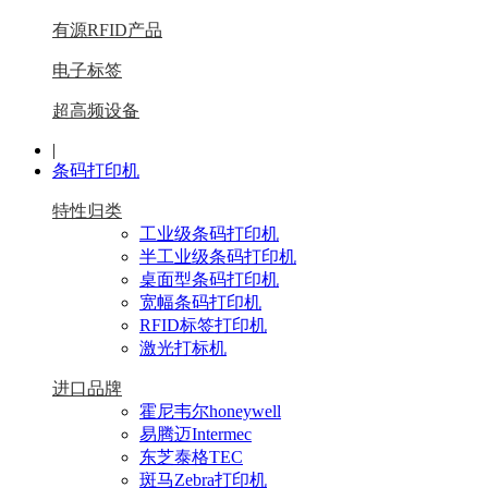
有源RFID产品
电子标签
超高频设备
|
条码打印机
特性归类
工业级条码打印机
半工业级条码打印机
桌面型条码打印机
宽幅条码打印机
RFID标签打印机
激光打标机
进口品牌
霍尼韦尔honeywell
易腾迈Intermec
东芝泰格TEC
斑马Zebra打印机