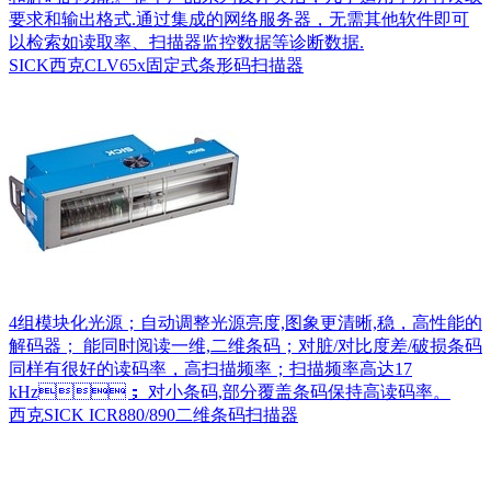
要求和输出格式.通过集成的网络服务器，无需其他软件即可
以检索如读取率、扫描器监控数据等诊断数据.
SICK西克CLV65x固定式条形码扫描器
4组模块化光源；自动调整光源亮度,图象更清晰,稳，高性能的
解码器； 能同时阅读一维,二维条码；对脏/对比度差/破损条码
同样有很好的读码率，高扫描频率；扫描频率高达17
kHz； 对小条码,部分覆盖条码保持高读码率。
西克SICK ICR880/890二维条码扫描器