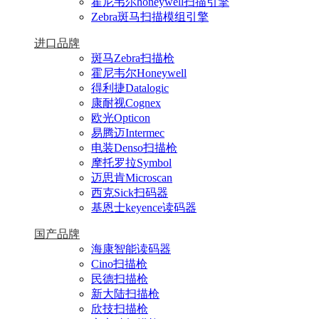
霍尼韦尔honeywell扫描引擎
Zebra斑马扫描模组引擎
进口品牌
斑马Zebra扫描枪
霍尼韦尔Honeywell
得利捷Datalogic
康耐视Cognex
欧光Opticon
易腾迈Intermec
电装Denso扫描枪
摩托罗拉Symbol
迈思肯Microscan
西克Sick扫码器
基恩士keyence读码器
国产品牌
海康智能读码器
Cino扫描枪
民德扫描枪
新大陆扫描枪
欣技扫描枪