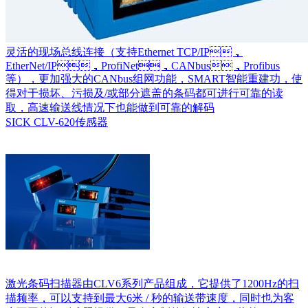
灵活的现场总线连接（支持Ethernet TCP/IP，
EtherNet/IP，ProfiNet，CANbus，Profibus
等），更加强大的CANbus组网功能，SMART智能重建功，使
得对于损坏、污损及/或部分遮盖的条码都可进行可靠的读
取，高速输送线情况下也能做到可靠的解码
SICK CLV-620传感器
激光条码扫描器由CLV6系列产品组成，它提供了1200Hz的扫
描频率，可以支持到最大6米 / 秒的输送带速度，同时也为客