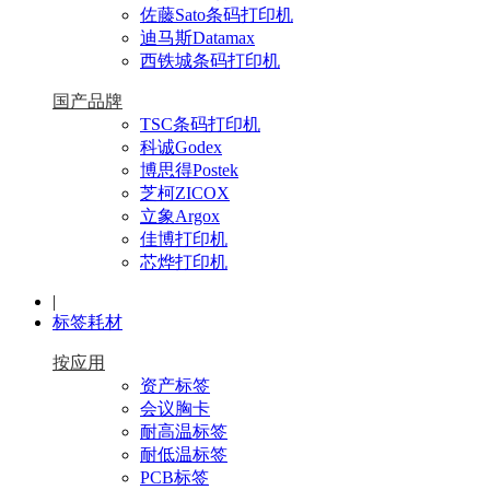
佐藤Sato条码打印机
迪马斯Datamax
西铁城条码打印机
国产品牌
TSC条码打印机
科诚Godex
博思得Postek
芝柯ZICOX
立象Argox
佳博打印机
芯烨打印机
|
标签耗材
按应用
资产标签
会议胸卡
耐高温标签
耐低温标签
PCB标签