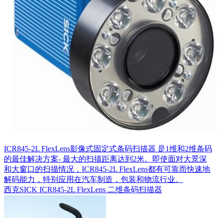
ICR845-2L FlexLens影像式固定式条码扫描器 是1维和2维条码
的最佳解决方案- 最大的扫描距离达到2米。即使面对大景深
和大窗口的扫描情况，ICR845-2L FlexLens都有可靠而快速地
解码能力，特别应用在汽车制造，包装和物流行业。
西克SICK ICR845-2L FlexLens 二维条码扫描器