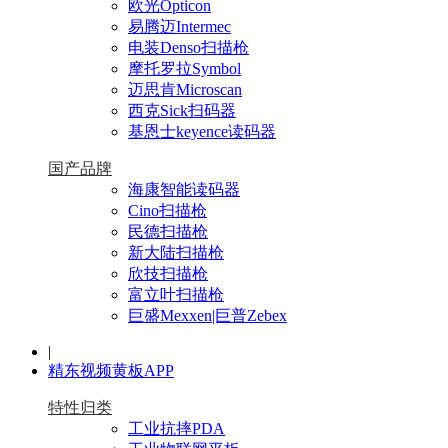
欧光Opticon
易腾迈Intermec
电装Denso扫描枪
摩托罗拉Symbol
迈思肯Microscan
西克Sick扫码器
基恩士keyence读码器
国产品牌
海康智能读码器
Cino扫描枪
民德扫描枪
新大陆扫描枪
欣技扫描枪
富立叶扫描枪
巨盛Mexxen|巨普Zebex
|
精东视频黄板APP
特性归类
工业抗摔PDA