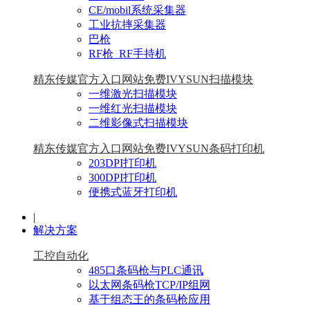
CE/mobil系统采集器
工业抗摔采集器
巴枪
RF枪_RF手持机
精东传媒官方入口网站免费IVYSUN扫描模块
一维激光扫描模块
一维红光扫描模块
二维影像式扫描模块
精东传媒官方入口网站免费IVYSUN条码打印机
203DPI打印机
300DPI打印机
便携式蓝牙打印机
|
解决方案
工控自动化
485口条码枪与PLC通讯
以太网条码枪TCP/IP组网
基于组态王的条码枪应用