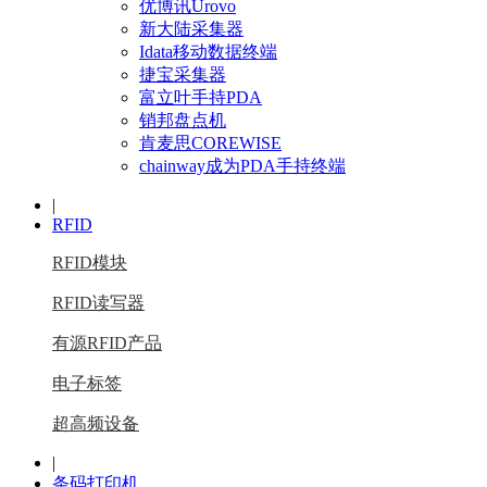
优博讯Urovo
新大陆采集器
Idata移动数据终端
捷宝采集器
富立叶手持PDA
销邦盘点机
肯麦思COREWISE
chainway成为PDA手持终端
|
RFID
RFID模块
RFID读写器
有源RFID产品
电子标签
超高频设备
|
条码打印机