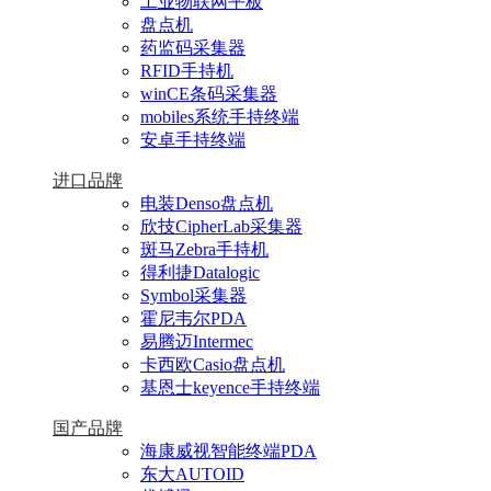
工业物联网平板
盘点机
药监码采集器
RFID手持机
winCE条码采集器
mobiles系统手持终端
安卓手持终端
进口品牌
电装Denso盘点机
欣技CipherLab采集器
斑马Zebra手持机
得利捷Datalogic
Symbol采集器
霍尼韦尔PDA
易腾迈Intermec
卡西欧Casio盘点机
基恩士keyence手持终端
国产品牌
海康威视智能终端PDA
东大AUTOID