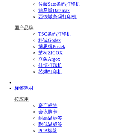
佐藤Sato条码打印机
迪马斯Datamax
西铁城条码打印机
国产品牌
TSC条码打印机
科诚Godex
博思得Postek
芝柯ZICOX
立象Argox
佳博打印机
芯烨打印机
|
标签耗材
按应用
资产标签
会议胸卡
耐高温标签
耐低温标签
PCB标签