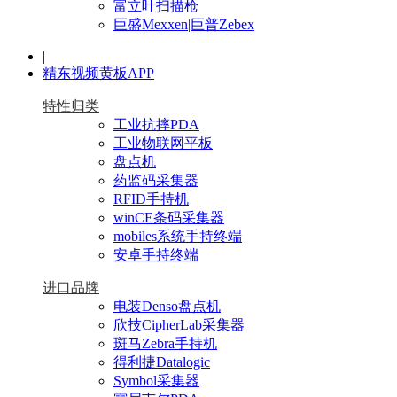
富立叶扫描枪
巨盛Mexxen|巨普Zebex
|
精东视频黄板APP
特性归类
工业抗摔PDA
工业物联网平板
盘点机
药监码采集器
RFID手持机
winCE条码采集器
mobiles系统手持终端
安卓手持终端
进口品牌
电装Denso盘点机
欣技CipherLab采集器
斑马Zebra手持机
得利捷Datalogic
Symbol采集器