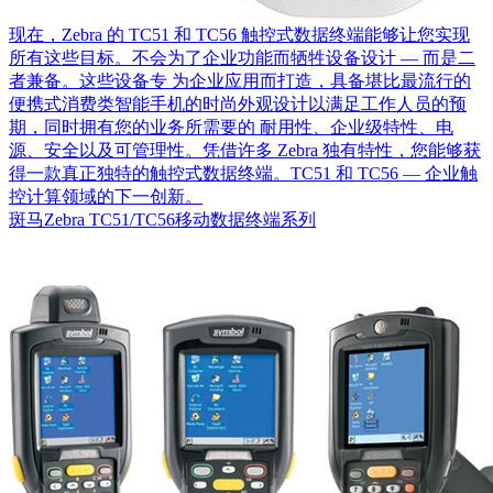
现在，Zebra 的 TC51 和 TC56 触控式数据终端能够让您实现
所有这些目标。不会为了企业功能而牺牲设备设计 — 而是二
者兼备。这些设备专 为企业应用而打造，具备堪比最流行的
便携式消费类智能手机的时尚外观设计以满足工作人员的预
期，同时拥有您的业务所需要的 耐用性、企业级特性、电
源、安全以及可管理性。凭借许多 Zebra 独有特性，您能够获
得一款真正独特的触控式数据终端。TC51 和 TC56 — 企业触
控计算领域的下一创新。
斑马Zebra TC51/TC56移动数据终端系列