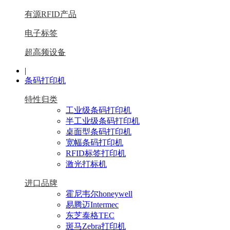
有源RFID产品
电子标签
超高频设备
|
条码打印机
特性归类
工业级条码打印机
半工业级条码打印机
桌面型条码打印机
宽幅条码打印机
RFID标签打印机
激光打标机
进口品牌
霍尼韦尔honeywell
易腾迈Intermec
东芝泰格TEC
斑马Zebra打印机