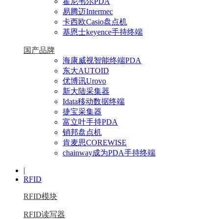
霍尼韦尔PDA
易腾迈Intermec
卡西欧Casio盘点机
基恩士keyence手持终端
国产品牌
海康威视智能终端PDA
东大AUTOID
优博讯Urovo
新大陆采集器
Idata移动数据终端
捷宝采集器
富立叶手持PDA
销邦盘点机
肯麦思COREWISE
chainway成为PDA手持终端
|
RFID
RFID模块
RFID读写器