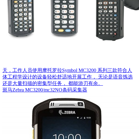
天，工作人员使用摩托罗拉Symbol MC3200 系列三款符合人
体工程学设计的设备轻松舒适地开展工作， 无论是语音拣选
还是大量扫描的密集型任务， 都能游刃有余。
斑马Zebra MC3200/mc32NO条码采集器