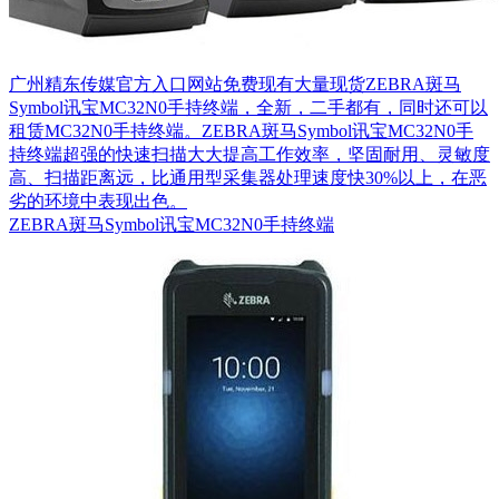
广州精东传媒官方入口网站免费现有大量现货ZEBRA斑马
Symbol讯宝MC32N0手持终端，全新，二手都有，同时还可以
租赁MC32N0手持终端。ZEBRA斑马Symbol讯宝MC32N0手
持终端超强的快速扫描大大提高工作效率，坚固耐用、灵敏度
高、扫描距离远，比通用型采集器处理速度快30%以上，在恶
劣的环境中表现出色。
ZEBRA斑马Symbol讯宝MC32N0手持终端