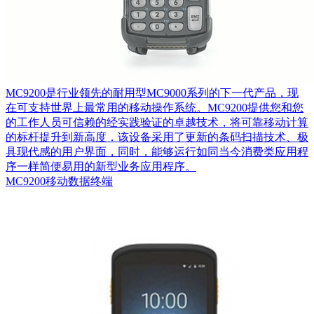
MC9200是行业领先的耐用型MC9000系列的下一代产品，现
在可支持世界上最常用的移动操作系统。MC9200提供您和您
的工作人员可信赖的经实践验证的卓越技术，将可靠移动计算
的标杆提升到新高度．该设备采用了更新的条码扫描技术、极
具现代感的用户界面，同时，能够运行如同当今消费类应用程
序一样简便易用的新型业务应用程序。
MC9200移动数据终端