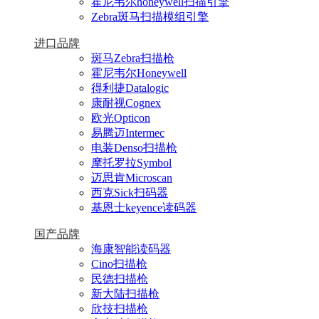
霍尼韦尔honeywell扫描引擎
Zebra斑马扫描模组引擎
进口品牌
斑马Zebra扫描枪
霍尼韦尔Honeywell
得利捷Datalogic
康耐视Cognex
欧光Opticon
易腾迈Intermec
电装Denso扫描枪
摩托罗拉Symbol
迈思肯Microscan
西克Sick扫码器
基恩士keyence读码器
国产品牌
海康智能读码器
Cino扫描枪
民德扫描枪
新大陆扫描枪
欣技扫描枪