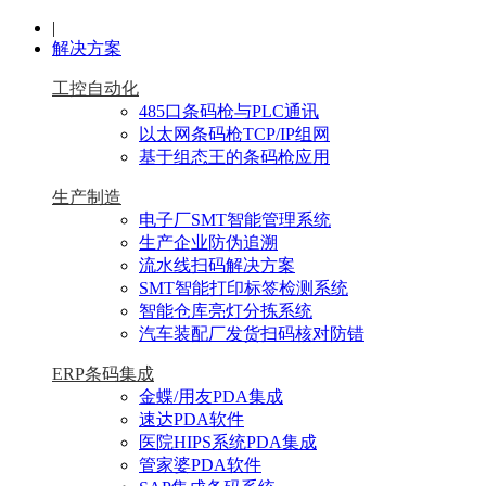
|
解决方案
工控自动化
485口条码枪与PLC通讯
以太网条码枪TCP/IP组网
基于组态王的条码枪应用
生产制造
电子厂SMT智能管理系统
生产企业防伪追溯
流水线扫码解决方案
SMT智能打印标签检测系统
智能仓库亮灯分拣系统
汽车装配厂发货扫码核对防错
ERP条码集成
金蝶/用友PDA集成
速达PDA软件
医院HIPS系统PDA集成
管家婆PDA软件