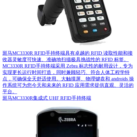
斑马MC3330R RFID手持终端具有卓越的 RFID 读取性能和接
收器灵敏度可快速、准确地扫描极具挑战性的 RFID 标签。
MC3330R RFID手持终端采用 Zebra 标志性的耐用设计，专为
实现更长运行时间打造，同时兼顾轻巧、符合人体工程学特
点，可确保全天舒适使用。大触摸屏、物理键盘和 androids 操
作系统可为您今天和未来的 RFID 应用需求提供直观、灵活的
平台。
斑马MC3330R集成式 UHF RFID手持终端