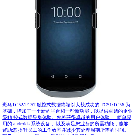
斑马TC52/TC57 触控式数据终端以大获成功的 TC51/TC56 为
基础，增加了一个新的平台和一些新功能，以提供卓越的企业
级触 控式数据采集体验。您将获得卓越的用户体验 — 简单易
用的 androids 系统设备， 以及满足您业务的所需功能，能够
帮助您 提升员工的工作效率并减少其处理周期所需的时间。