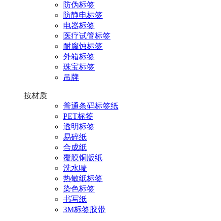
防伪标签
防静电标签
电器标签
医疗试管标签
耐腐蚀标签
外箱标签
珠宝标签
吊牌
按材质
普通条码标签纸
PET标签
透明标签
易碎纸
合成纸
覆膜铜版纸
洗水唛
热敏纸标签
染色标签
书写纸
3M标签胶带