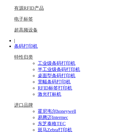
有源RFID产品
电子标签
超高频设备
|
条码打印机
特性归类
工业级条码打印机
半工业级条码打印机
桌面型条码打印机
宽幅条码打印机
RFID标签打印机
激光打标机
进口品牌
霍尼韦尔honeywell
易腾迈Intermec
东芝泰格TEC
斑马Zebra打印机