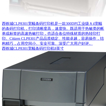
西铁城CLP8301宽幅条码打印机是一款300DPI工业级Ａ4宽幅
的条码打印机，打印清晰度高，速度快。既适用于热敏类的帐
单或标签的高速热敏打印，也适合各位特殊材质的热转印打
印。Citizen CLP8301产品品质稳定、性能卓越，容易操作，结
构精巧，占用空间小、安全可靠、深受广大用户好评。
西铁城CLP8301宽幅条码打印机8英寸