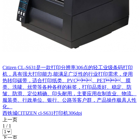
Citizen CL-S631是一款打印分辨率306点的轻工业级条码打印
机，具有强大打印能力,能满足广泛性的行业打印需求，使用
热转印碳带，适合打印纸类、PVC、PET、膜
类、洗唛、丝带等各种各样的标签，打印品质好、稳定、防
皱、防滑、定位精确、印头耐用，主要应用在制造业、物流、
服装类、行政单位、银行、公路等客户群，产品操作极具人性
化。
西铁城CITIZEN cl-S631打印机306dpi
上一页
1
/
1
下一页