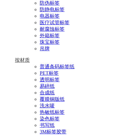
防伪标签
防静电标签
电器标签
医疗试管标签
耐腐蚀标签
外箱标签
珠宝标签
吊牌
按材质
普通条码标签纸
PET标签
透明标签
易碎纸
合成纸
覆膜铜版纸
洗水唛
热敏纸标签
染色标签
书写纸
3M标签胶带