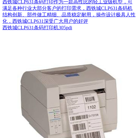
西铁城CLP631条码打印作为一款高性比的轻工业级机型，可
满足各种行业大部分客户的打印需求，西铁城CLP631条码机
结构创新、部件做工精细、品质稳定耐用，操作设计极具人性
化，西铁城CLP631深受广大用户的好评
西铁城CLP631条码打印机305pdi