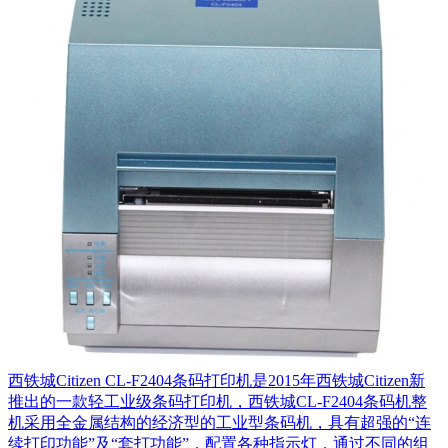
西铁城Citizen CL-F2404条码打印机是2015年西铁城Citizen新
推出的一款轻工业级条码打印机，西铁城CL-F2404条码机整
机采用全金属结构的经济型的工业型条码机，具有超强的“连
续打印功能”及“套打功能”，配置各种指示灯，通过不同的组