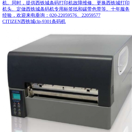
机。同时，提供西铁城条码打印机故障维修、更换西铁城打印
机头、定做西铁城条码机专用标签纸和碳带色带等。十年服务
经验，欢迎来电垂询：020-22059576、22059577
CITIZEN西铁城clp-9301条码机