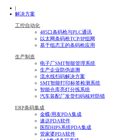
|
解决方案
工控自动化
485口条码枪与PLC通讯
以太网条码枪TCP/IP组网
基于组态王的条码枪应用
生产制造
电子厂SMT智能管理系统
生产企业防伪追溯
流水线扫码解决方案
SMT智能打印标签检测系统
智能仓库亮灯分拣系统
汽车装配厂发货扫码核对防错
ERP条码集成
金蝶/用友PDA集成
速达PDA软件
医院HIPS系统PDA集成
管家婆PDA软件