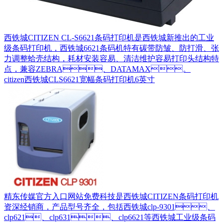
西铁城CITIZEN CL-S6621条码打印机是西铁城新推出的工业
级条码打印机，西铁城6621条码机特有碳带防皱、防打滑、张
力调整蛤壳结构，耗材安装容易、清洁维护容易打印头结构特
点，兼容ZEBRA、DATAMAX。
citizen西铁城CLS6621宽幅条码打印机6英寸
精东传媒官方入口网站免费科技是西铁城CITIZEN条码打印机
资深经销商，产品型号齐全，包括西铁城clp-9301、
clp621、clp631、clp6621等西铁城工业级条码