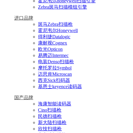
霍尼韦尔honeywell扫描引擎
Zebra斑马扫描模组引擎
进口品牌
斑马Zebra扫描枪
霍尼韦尔Honeywell
得利捷Datalogic
康耐视Cognex
欧光Opticon
易腾迈Intermec
电装Denso扫描枪
摩托罗拉Symbol
迈思肯Microscan
西克Sick扫码器
基恩士keyence读码器
国产品牌
海康智能读码器
Cino扫描枪
民德扫描枪
新大陆扫描枪
欣技扫描枪