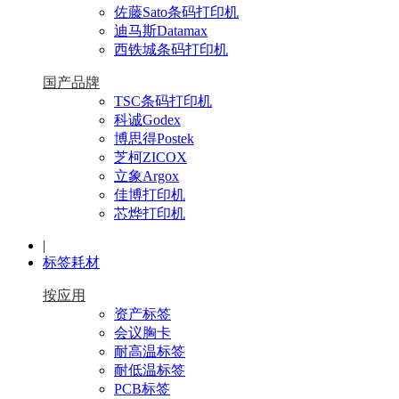
佐藤Sato条码打印机
迪马斯Datamax
西铁城条码打印机
国产品牌
TSC条码打印机
科诚Godex
博思得Postek
芝柯ZICOX
立象Argox
佳博打印机
芯烨打印机
|
标签耗材
按应用
资产标签
会议胸卡
耐高温标签
耐低温标签
PCB标签