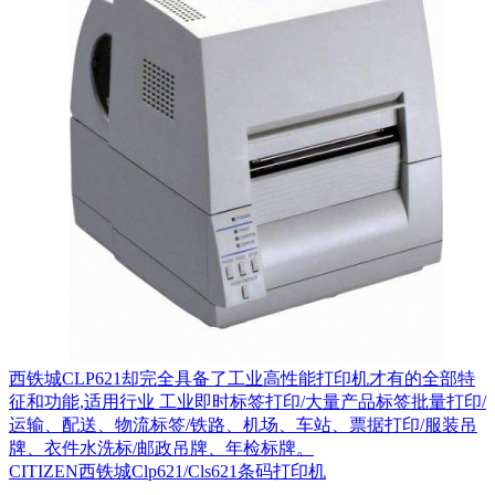
西铁城CLP621却完全具备了工业高性能打印机才有的全部特
征和功能,适用行业 工业即时标签打印/大量产品标签批量打印/
运输、配送、物流标签/铁路、机场、车站、票据打印/服装吊
牌、衣件水洗标/邮政吊牌、年检标牌。
CITIZEN西铁城Clp621/Cls621条码打印机