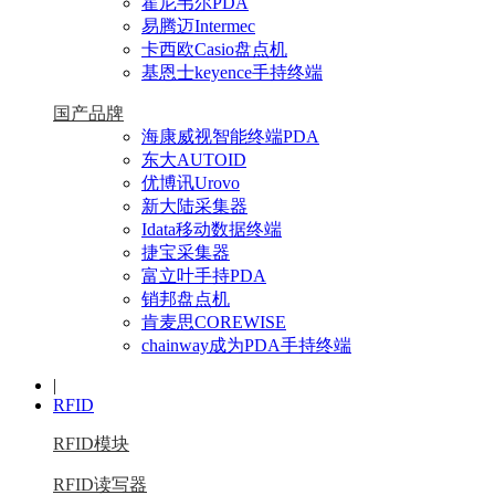
霍尼韦尔PDA
易腾迈Intermec
卡西欧Casio盘点机
基恩士keyence手持终端
国产品牌
海康威视智能终端PDA
东大AUTOID
优博讯Urovo
新大陆采集器
Idata移动数据终端
捷宝采集器
富立叶手持PDA
销邦盘点机
肯麦思COREWISE
chainway成为PDA手持终端
|
RFID
RFID模块
RFID读写器