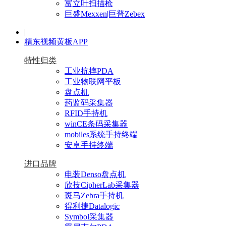
富立叶扫描枪
巨盛Mexxen|巨普Zebex
|
精东视频黄板APP
特性归类
工业抗摔PDA
工业物联网平板
盘点机
药监码采集器
RFID手持机
winCE条码采集器
mobiles系统手持终端
安卓手持终端
进口品牌
电装Denso盘点机
欣技CipherLab采集器
斑马Zebra手持机
得利捷Datalogic
Symbol采集器