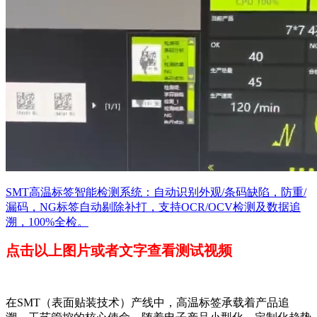
SMT高温标签智能检测系统：自动识别外观/条码缺陷，防重/
漏码，NG标签自动剔除补打，支持OCR/OCV检测及数据追
溯，100%全检。
点击以上图片或者文字查看测试视频
在SMT（表面贴装技术）产线中，高温标签承载着产品追