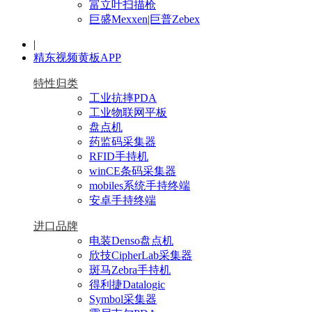
富立叶扫描枪
巨盛Mexxen|巨普Zebex
|
精东视频黄板APP
特性归类
工业抗摔PDA
工业物联网平板
盘点机
药监码采集器
RFID手持机
winCE条码采集器
mobiles系统手持终端
安卓手持终端
进口品牌
电装Denso盘点机
欣技CipherLab采集器
斑马Zebra手持机
得利捷Datalogic
Symbol采集器