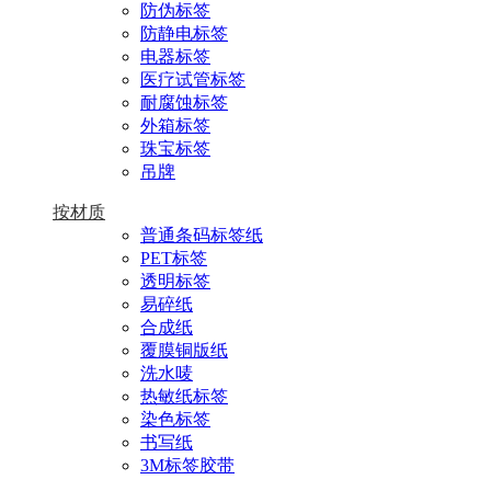
防伪标签
防静电标签
电器标签
医疗试管标签
耐腐蚀标签
外箱标签
珠宝标签
吊牌
按材质
普通条码标签纸
PET标签
透明标签
易碎纸
合成纸
覆膜铜版纸
洗水唛
热敏纸标签
染色标签
书写纸
3M标签胶带