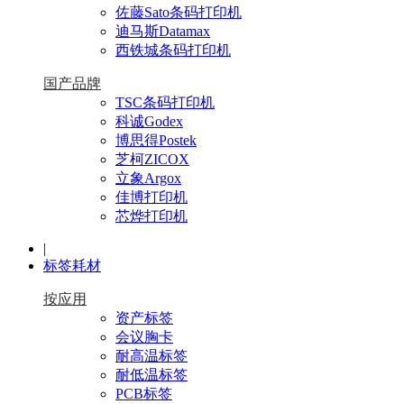
佐藤Sato条码打印机
迪马斯Datamax
西铁城条码打印机
国产品牌
TSC条码打印机
科诚Godex
博思得Postek
芝柯ZICOX
立象Argox
佳博打印机
芯烨打印机
|
标签耗材
按应用
资产标签
会议胸卡
耐高温标签
耐低温标签
PCB标签