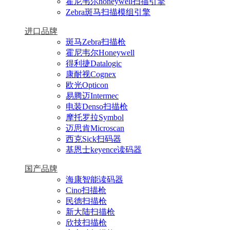
霍尼韦尔honeywell扫描引擎
Zebra斑马扫描模组引擎
进口品牌
斑马Zebra扫描枪
霍尼韦尔Honeywell
得利捷Datalogic
康耐视Cognex
欧光Opticon
易腾迈Intermec
电装Denso扫描枪
摩托罗拉Symbol
迈思肯Microscan
西克Sick扫码器
基恩士keyence读码器
国产品牌
海康智能读码器
Cino扫描枪
民德扫描枪
新大陆扫描枪
欣技扫描枪