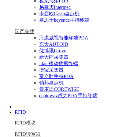
霍尼韦尔PDA
易腾迈Intermec
卡西欧Casio盘点机
基恩士keyence手持终端
国产品牌
海康威视智能终端PDA
东大AUTOID
优博讯Urovo
新大陆采集器
Idata移动数据终端
捷宝采集器
富立叶手持PDA
销邦盘点机
肯麦思COREWISE
chainway成为PDA手持终端
|
RFID
RFID模块
RFID读写器