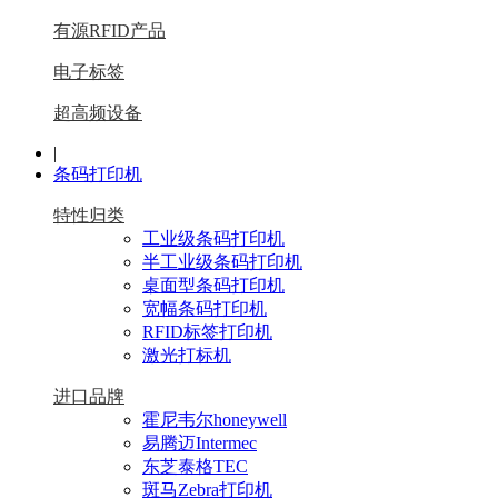
有源RFID产品
电子标签
超高频设备
|
条码打印机
特性归类
工业级条码打印机
半工业级条码打印机
桌面型条码打印机
宽幅条码打印机
RFID标签打印机
激光打标机
进口品牌
霍尼韦尔honeywell
易腾迈Intermec
东芝泰格TEC
斑马Zebra打印机