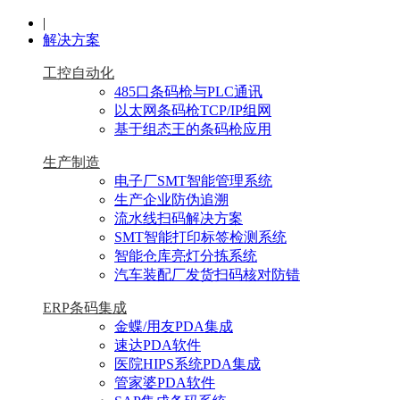
|
解决方案
工控自动化
485口条码枪与PLC通讯
以太网条码枪TCP/IP组网
基于组态王的条码枪应用
生产制造
电子厂SMT智能管理系统
生产企业防伪追溯
流水线扫码解决方案
SMT智能打印标签检测系统
智能仓库亮灯分拣系统
汽车装配厂发货扫码核对防错
ERP条码集成
金蝶/用友PDA集成
速达PDA软件
医院HIPS系统PDA集成
管家婆PDA软件