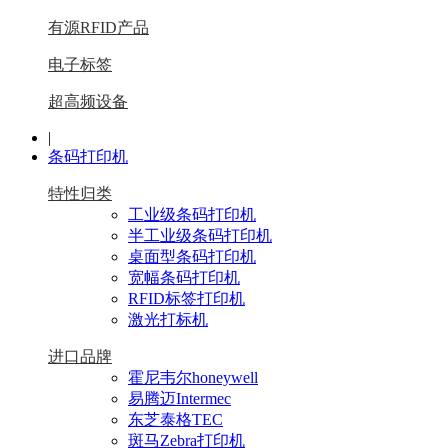
有源RFID产品
电子标签
超高频设备
|
条码打印机
特性归类
工业级条码打印机
半工业级条码打印机
桌面型条码打印机
宽幅条码打印机
RFID标签打印机
激光打标机
进口品牌
霍尼韦尔honeywell
易腾迈Intermec
东芝泰格TEC
斑马Zebra打印机