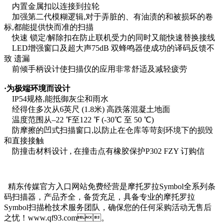
内置金属扣以连接到拉轮
加强第二代模糊逻辑,对于弄脏的、有油渍的和被损坏的卷
标,都能提供快而准的扫描
快速 锁定/解除扣在防止联机受力的同时又能快速替换接线
LED增强窗口及超大声75dB 双蜂鸣器使成功的译码反馈不
致 遗漏
前倾手柄设计使扫描仪的应用非常舒适及减轻疲劳
·为极端环境而设计
IP54规格,能抵御灰尘和雨水
经得住多次从6英尺 (1.8米) 高跌落混凝土地面
温度范围从–22 ℉至122 ℉ (-30℃ 至 50 ℃)
防摩擦的凹式扫描窗口,以防止在仓库等苛刻环境下的损毁
和直接接触
防撞击材料设计 , 在撞击点有橡胶保护P302 FZY 订购信
精东传媒官方入口网站免费经营是摩托罗拉Symbol全系列条
码扫描器，产品齐全，备货充足，具备专业的摩托罗拉
Symbol扫描枪技术服务团队，确保您的任何采购活动无售后
之忧！www.qf93.com。