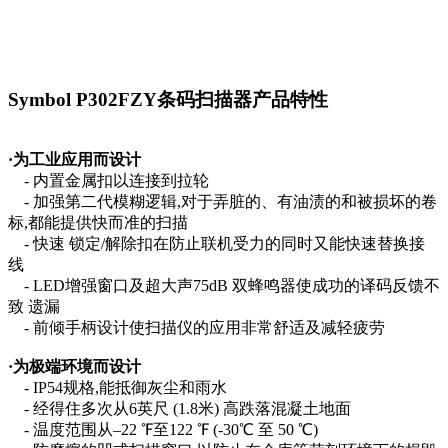
Symbol P302FZY条码扫描器
产品特性
·
为工业应用而设计
-
内置金属扣以连接到拉轮
-
加强第二代模糊逻辑
,
对于弄脏的、有油渍的和被损坏的卷
标
,
都能提供快而准的扫描
-
快速 锁定
/
解除扣在防止联机受力的同时又能快速替换接
线
- LED
增强窗口及超大声
75dB
双蜂鸣器使成功的译码反馈不
致 遗漏
-
前倾手柄设计使扫描仪的应用非常舒适及减轻疲劳
·
为极端环境而设计
- IP54
规格
,
能抵御灰尘和雨水
-
经得住多次从
6
英尺
(1.8
米
)
高跌落混凝土地面
-
温度范围从
–22
℉至
122
℉
(-30
℃ 至
50
℃
)