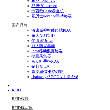
霍尼韦尔PDA
易腾迈Intermec
卡西欧Casio盘点机
基恩士keyence手持终端
国产品牌
海康威视智能终端PDA
东大AUTOID
优博讯Urovo
新大陆采集器
Idata移动数据终端
捷宝采集器
富立叶手持PDA
销邦盘点机
肯麦思COREWISE
chainway成为PDA手持终端
|
RFID
RFID模块
RFID读写器