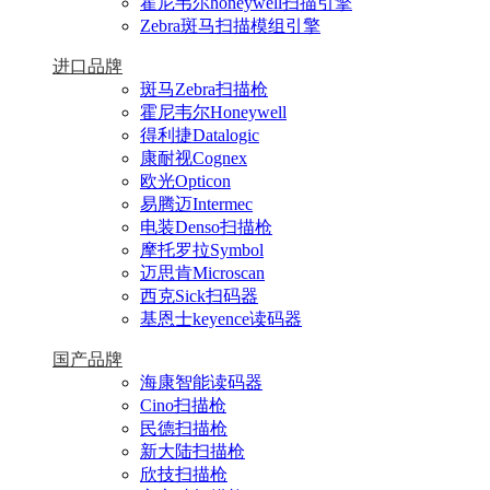
霍尼韦尔honeywell扫描引擎
Zebra斑马扫描模组引擎
进口品牌
斑马Zebra扫描枪
霍尼韦尔Honeywell
得利捷Datalogic
康耐视Cognex
欧光Opticon
易腾迈Intermec
电装Denso扫描枪
摩托罗拉Symbol
迈思肯Microscan
西克Sick扫码器
基恩士keyence读码器
国产品牌
海康智能读码器
Cino扫描枪
民德扫描枪
新大陆扫描枪
欣技扫描枪