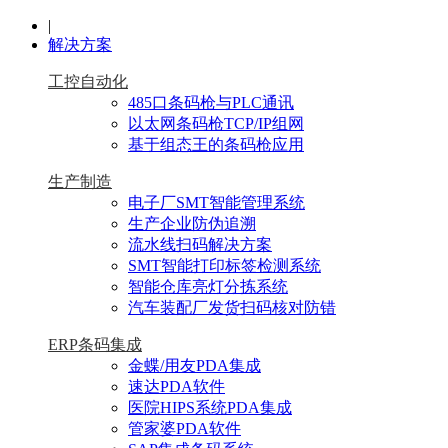
|
解决方案
工控自动化
485口条码枪与PLC通讯
以太网条码枪TCP/IP组网
基于组态王的条码枪应用
生产制造
电子厂SMT智能管理系统
生产企业防伪追溯
流水线扫码解决方案
SMT智能打印标签检测系统
智能仓库亮灯分拣系统
汽车装配厂发货扫码核对防错
ERP条码集成
金蝶/用友PDA集成
速达PDA软件
医院HIPS系统PDA集成
管家婆PDA软件