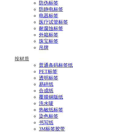
防伪标签
防静电标签
电器标签
医疗试管标签
耐腐蚀标签
外箱标签
珠宝标签
吊牌
按材质
普通条码标签纸
PET标签
透明标签
易碎纸
合成纸
覆膜铜版纸
洗水唛
热敏纸标签
染色标签
书写纸
3M标签胶带