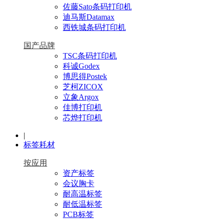
佐藤Sato条码打印机
迪马斯Datamax
西铁城条码打印机
国产品牌
TSC条码打印机
科诚Godex
博思得Postek
芝柯ZICOX
立象Argox
佳博打印机
芯烨打印机
|
标签耗材
按应用
资产标签
会议胸卡
耐高温标签
耐低温标签
PCB标签