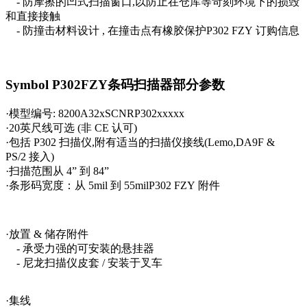
-
防摩擦的凹式扫描窗口
,
以防止在仓库等苛刻环境下的损毁
和直接接触
-
防撞击材料设计
,
在撞击点有橡胶保护
P302 FZY
订购信息
Symbol P302FZY条码扫描器部分参数
·
模型编号
: 8200A32xSCNRP302xxxxx
·20
英尺线可选
(
非
CE
认可
)
·
包括
P302
扫描仪
,
附有适当的扫描仪接线
(Lemo,DA9F &
PS/2
接入
)
·
扫描范围从
4”
到
84”
·
条形码宽度：从
5mil
到
55milP302 FZY
附件
·放置 & 储存附件
- 承受力强的可安装的悬挂器
- 尼龙扫描仪皮套 / 安装于叉车
·集线