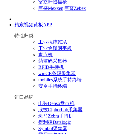
富立叶扫描枪
巨盛Mexxen|巨普Zebex
|
精东视频黄板APP
特性归类
工业抗摔PDA
工业物联网平板
盘点机
药监码采集器
RFID手持机
winCE条码采集器
mobiles系统手持终端
安卓手持终端
进口品牌
电装Denso盘点机
欣技CipherLab采集器
斑马Zebra手持机
得利捷Datalogic
Symbol采集器