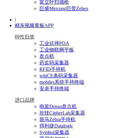
富立叶扫描枪
巨盛Mexxen|巨普Zebex
|
精东视频黄板APP
特性归类
工业抗摔PDA
工业物联网平板
盘点机
药监码采集器
RFID手持机
winCE条码采集器
mobiles系统手持终端
安卓手持终端
进口品牌
电装Denso盘点机
欣技CipherLab采集器
斑马Zebra手持机
得利捷Datalogic
Symbol采集器