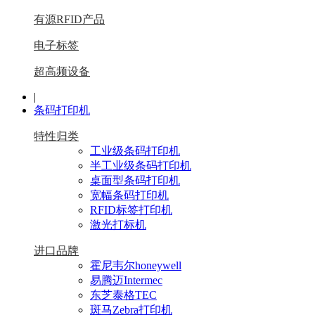
有源RFID产品
电子标签
超高频设备
|
条码打印机
特性归类
工业级条码打印机
半工业级条码打印机
桌面型条码打印机
宽幅条码打印机
RFID标签打印机
激光打标机
进口品牌
霍尼韦尔honeywell
易腾迈Intermec
东芝泰格TEC
斑马Zebra打印机