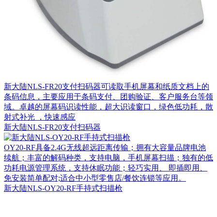
新大陆NLS-FR20支付扫码器可读取手机屏幕和纸质文档上的
条码信息，主要应用于条码支付、团购验证、客户服务台等领
域。卓越的屏幕码识读性能，超大识读窗口，绿色低功耗，散
射式补光 ，快速感应
新大陆NLS-FR20支付扫码器
OY20-RF具备2.4G无线超远距离传输；拥有大容量品牌电池
续航；丰富的解码种类，支持电脑，手机屏幕扫描；独有的低
功耗电源管理系统，支持休眠功能；轻巧实用、 即插即用、
免安装简单配对;适合中小型零售店/餐饮连锁等应用。
新大陆NLS-OY20-RF手持式扫描枪