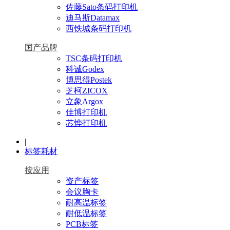
佐藤Sato条码打印机
迪马斯Datamax
西铁城条码打印机
国产品牌
TSC条码打印机
科诚Godex
博思得Postek
芝柯ZICOX
立象Argox
佳博打印机
芯烨打印机
|
标签耗材
按应用
资产标签
会议胸卡
耐高温标签
耐低温标签
PCB标签