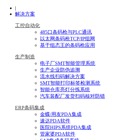
|
解决方案
工控自动化
485口条码枪与PLC通讯
以太网条码枪TCP/IP组网
基于组态王的条码枪应用
生产制造
电子厂SMT智能管理系统
生产企业防伪追溯
流水线扫码解决方案
SMT智能打印标签检测系统
智能仓库亮灯分拣系统
汽车装配厂发货扫码核对防错
ERP条码集成
金蝶/用友PDA集成
速达PDA软件
医院HIPS系统PDA集成
管家婆PDA软件