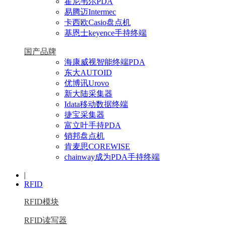
霍尼韦尔PDA
易腾迈Intermec
卡西欧Casio盘点机
基恩士keyence手持终端
国产品牌
海康威视智能终端PDA
东大AUTOID
优博讯Urovo
新大陆采集器
Idata移动数据终端
捷宝采集器
富立叶手持PDA
销邦盘点机
肯麦思COREWISE
chainway成为PDA手持终端
|
RFID
RFID模块
RFID读写器