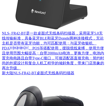
NLS- FR42-BT是一款桌面式无线条码扫描器，采用蓝牙5.0无
线传输标准，具备蓝牙BLE和蓝牙Dongle两种连接模式，无论
主机是否带有蓝牙功能，均可匹配使用；与蓝牙收银机、
PDA、POS等搭配使用，摆脱缆线束缚，使用方便
且使用范围大幅提高；自带2000mAh电池，更换方便，电池内
置充电电路且自带Type-C接口，可接适配器直接充电；简约时
尚的外观设计和复合人机工程学的倾斜角度，带来门店形象的
再次升级。
新大陆NLS-FR42-BT桌面式无线条码扫描器