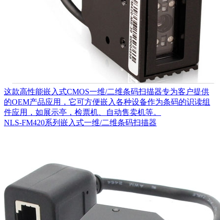
这款高性能嵌入式CMOS一维/二维条码扫描器专为客户提供
的OEM产品应用，它可方便嵌入各种设备作为条码的识读组
件应用，如展示亭，检票机、自动售卖机等。
NLS-FM420系列嵌入式一维/二维条码扫描器