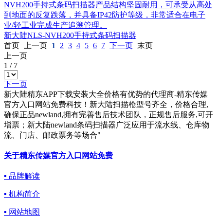
NVH200手持式条码扫描器产品结构坚固耐用，可承受从高处
到地面的反复跌落，并具备IP42防护等级，非常适合在电子
业/轻工业完成生产追溯管理。
新大陆NLS-NVH200手持式条码扫描器
首页
上一页
1
2
3
4
5
6
7
下一页
末页
上一页
1
/
7
下一页
新大陆精东APP下载安装大全价格有优势的代理商-精东传媒
官方入口网站免费科技！新大陆扫描枪型号齐全，价格合理,
确保正品newland,拥有完善售后技术团队，正规售后服务,可开
增票；新大陆newland条码扫描器广泛应用于流水线、仓库物
流、门店、邮政票务等场合"
关于精东传媒官方入口网站免费
▪ 品牌解读
▪ 机构简介
▪ 网站地图