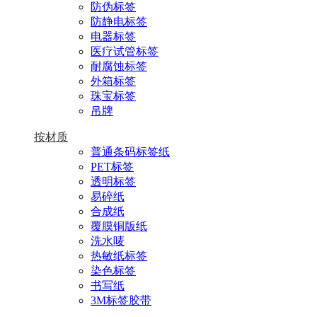
防伪标签
防静电标签
电器标签
医疗试管标签
耐腐蚀标签
外箱标签
珠宝标签
吊牌
按材质
普通条码标签纸
PET标签
透明标签
易碎纸
合成纸
覆膜铜版纸
洗水唛
热敏纸标签
染色标签
书写纸
3M标签胶带