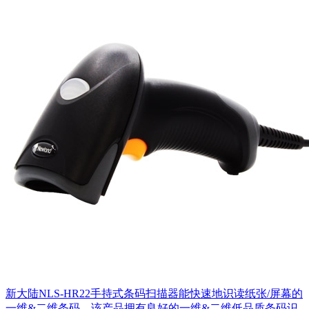
新大陆NLS-HR22手持式条码扫描器能快速地识读纸张/屏幕的
一维&二维条码。该产品拥有良好的一维&二维低品质条码识