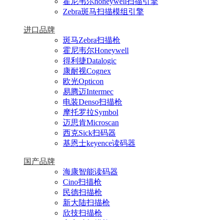
霍尼韦尔honeywell扫描引擎
Zebra斑马扫描模组引擎
进口品牌
斑马Zebra扫描枪
霍尼韦尔Honeywell
得利捷Datalogic
康耐视Cognex
欧光Opticon
易腾迈Intermec
电装Denso扫描枪
摩托罗拉Symbol
迈思肯Microscan
西克Sick扫码器
基恩士keyence读码器
国产品牌
海康智能读码器
Cino扫描枪
民德扫描枪
新大陆扫描枪
欣技扫描枪