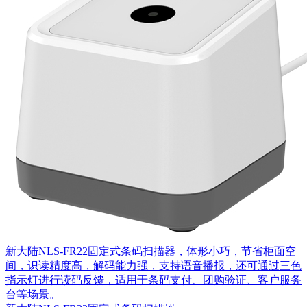
新大陆NLS-FR22固定式条码扫描器，体形小巧，节省柜面空
间，识读精度高，解码能力强，支持语音播报，还可通过三色
指示灯进行读码反馈，适用于条码支付、团购验证、客户服务
台等场景。