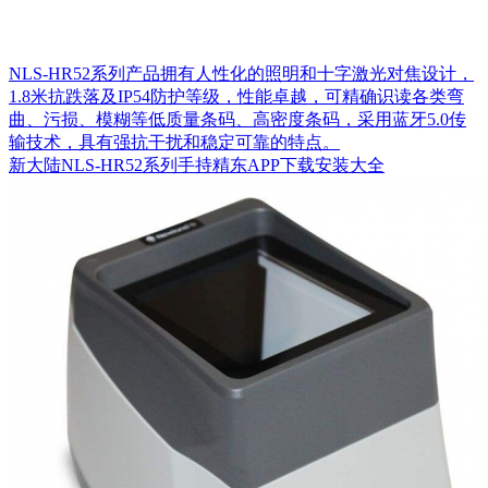
NLS-HR52系列产品拥有人性化的照明和十字激光对焦设计，
1.8米抗跌落及IP54防护等级，性能卓越，可精确识读各类弯
曲、污损、模糊等低质量条码、高密度条码，采用蓝牙5.0传
输技术，具有强抗干扰和稳定可靠的特点。
新大陆NLS-HR52系列手持精东APP下载安装大全