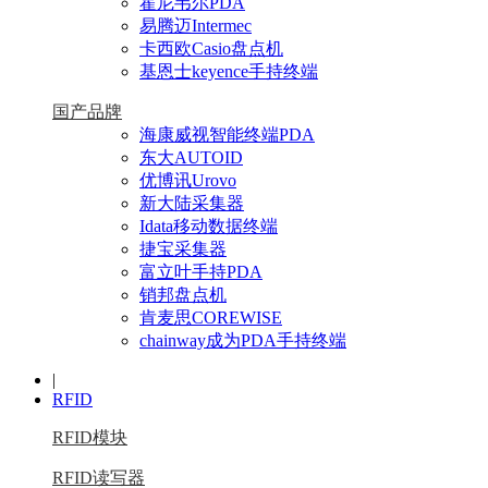
霍尼韦尔PDA
易腾迈Intermec
卡西欧Casio盘点机
基恩士keyence手持终端
国产品牌
海康威视智能终端PDA
东大AUTOID
优博讯Urovo
新大陆采集器
Idata移动数据终端
捷宝采集器
富立叶手持PDA
销邦盘点机
肯麦思COREWISE
chainway成为PDA手持终端
|
RFID
RFID模块
RFID读写器