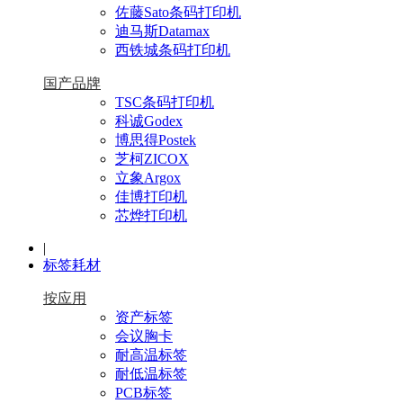
佐藤Sato条码打印机
迪马斯Datamax
西铁城条码打印机
国产品牌
TSC条码打印机
科诚Godex
博思得Postek
芝柯ZICOX
立象Argox
佳博打印机
芯烨打印机
|
标签耗材
按应用
资产标签
会议胸卡
耐高温标签
耐低温标签
PCB标签