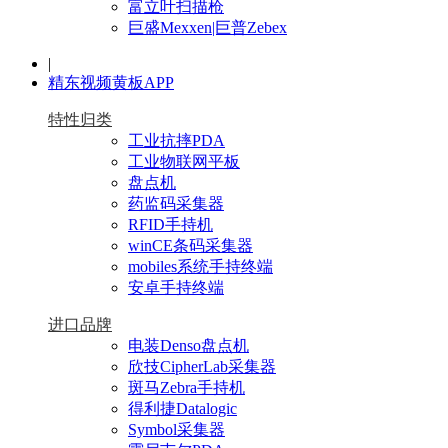
富立叶扫描枪
巨盛Mexxen|巨普Zebex
|
精东视频黄板APP
特性归类
工业抗摔PDA
工业物联网平板
盘点机
药监码采集器
RFID手持机
winCE条码采集器
mobiles系统手持终端
安卓手持终端
进口品牌
电装Denso盘点机
欣技CipherLab采集器
斑马Zebra手持机
得利捷Datalogic
Symbol采集器