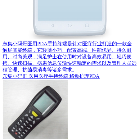
东集小码哥医用PDA手持终端是针对医疗行业打造的一款全
触屏智能终端，它轻薄小巧、配置高端、性能优异、持久耐
用、时尚美观，满足护士在使用时对设备高效易用、轻巧便
携、快速扫描、病患信息传输快速稳定的需求以及管理人员远
程管理、抗菌易消毒等诸多需求。
东集小码哥 医用医疗手持终端 移动护理PDA