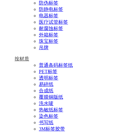
防伪标签
防静电标签
电器标签
医疗试管标签
耐腐蚀标签
外箱标签
珠宝标签
吊牌
按材质
普通条码标签纸
PET标签
透明标签
易碎纸
合成纸
覆膜铜版纸
洗水唛
热敏纸标签
染色标签
书写纸
3M标签胶带