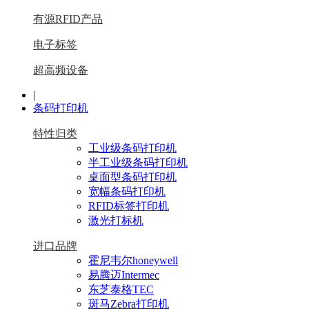
有源RFID产品
电子标签
超高频设备
|
条码打印机
特性归类
工业级条码打印机
半工业级条码打印机
桌面型条码打印机
宽幅条码打印机
RFID标签打印机
激光打标机
进口品牌
霍尼韦尔honeywell
易腾迈Intermec
东芝泰格TEC
斑马Zebra打印机