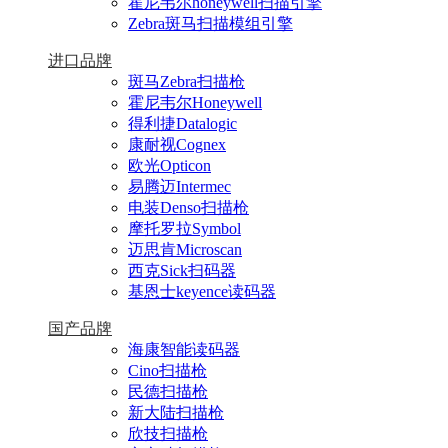
霍尼韦尔honeywell扫描引擎
Zebra斑马扫描模组引擎
进口品牌
斑马Zebra扫描枪
霍尼韦尔Honeywell
得利捷Datalogic
康耐视Cognex
欧光Opticon
易腾迈Intermec
电装Denso扫描枪
摩托罗拉Symbol
迈思肯Microscan
西克Sick扫码器
基恩士keyence读码器
国产品牌
海康智能读码器
Cino扫描枪
民德扫描枪
新大陆扫描枪
欣技扫描枪