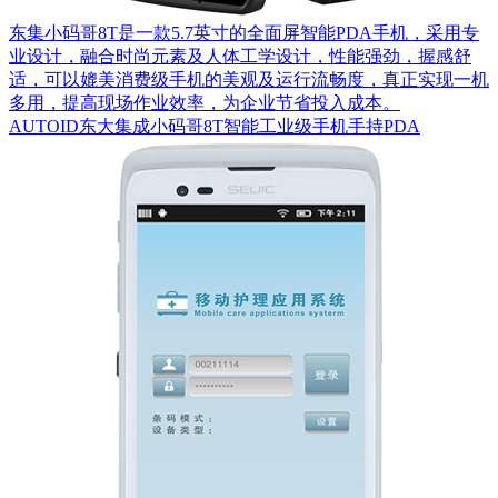
东集小码哥8T是一款5.7英寸的全面屏智能PDA手机，采用专
业设计，融合时尚元素及人体工学设计，性能强劲，握感舒
适，可以媲美消费级手机的美观及运行流畅度，真正实现一机
多用，提高现场作业效率，为企业节省投入成本。
AUTOID东大集成小码哥8T智能工业级手机手持PDA