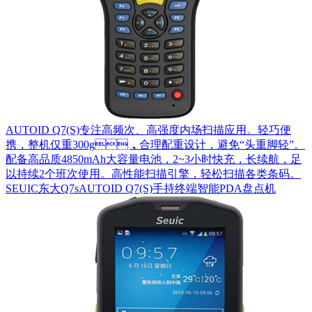
AUTOID Q7(S)专注高频次、高强度内场扫描应用。轻巧便
携，整机仅重300g，合理配重设计，避免“头重脚轻”。
配备高品质4850mAh大容量电池，2~3小时快充，长续航，足
以持续2个班次使用。高性能扫描引擎，轻松扫描各类条码。
SEUIC东大Q7sAUTOID Q7(S)手持终端智能PDA盘点机