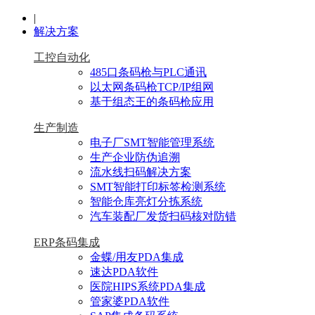
|
解决方案
工控自动化
485口条码枪与PLC通讯
以太网条码枪TCP/IP组网
基于组态王的条码枪应用
生产制造
电子厂SMT智能管理系统
生产企业防伪追溯
流水线扫码解决方案
SMT智能打印标签检测系统
智能仓库亮灯分拣系统
汽车装配厂发货扫码核对防错
ERP条码集成
金蝶/用友PDA集成
速达PDA软件
医院HIPS系统PDA集成
管家婆PDA软件