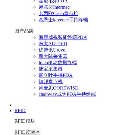
霍尼韦尔PDA
易腾迈Intermec
卡西欧Casio盘点机
基恩士keyence手持终端
国产品牌
海康威视智能终端PDA
东大AUTOID
优博讯Urovo
新大陆采集器
Idata移动数据终端
捷宝采集器
富立叶手持PDA
销邦盘点机
肯麦思COREWISE
chainway成为PDA手持终端
|
RFID
RFID模块
RFID读写器