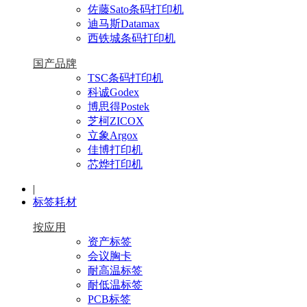
佐藤Sato条码打印机
迪马斯Datamax
西铁城条码打印机
国产品牌
TSC条码打印机
科诚Godex
博思得Postek
芝柯ZICOX
立象Argox
佳博打印机
芯烨打印机
|
标签耗材
按应用
资产标签
会议胸卡
耐高温标签
耐低温标签
PCB标签