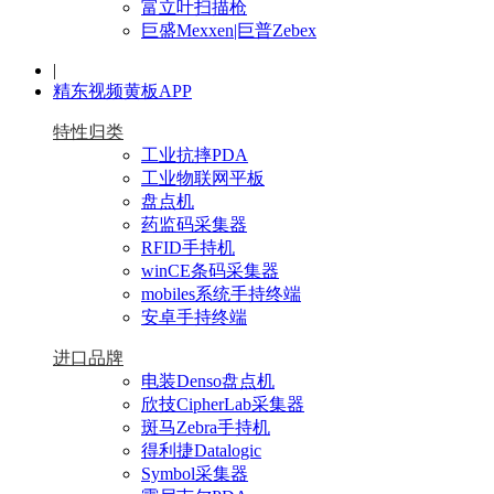
富立叶扫描枪
巨盛Mexxen|巨普Zebex
|
精东视频黄板APP
特性归类
工业抗摔PDA
工业物联网平板
盘点机
药监码采集器
RFID手持机
winCE条码采集器
mobiles系统手持终端
安卓手持终端
进口品牌
电装Denso盘点机
欣技CipherLab采集器
斑马Zebra手持机
得利捷Datalogic
Symbol采集器