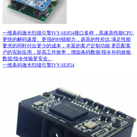
一维条码激光扫描引擎IVY-SE854接口多样，高速高性能CPU,
更快的解码速度、更强的纠错能力，超高的性价比,满足性能
要求的同时付出更少的成本，丰富的客户定制功能,更匹配客
户的实际应用，提高工作效率，增加条码数据/指令补码效验,
数据/指令传输更安全。
一维条码激光扫描引擎IVY-SE854