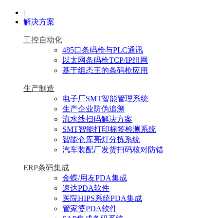
|
解决方案
工控自动化
485口条码枪与PLC通讯
以太网条码枪TCP/IP组网
基于组态王的条码枪应用
生产制造
电子厂SMT智能管理系统
生产企业防伪追溯
流水线扫码解决方案
SMT智能打印标签检测系统
智能仓库亮灯分拣系统
汽车装配厂发货扫码核对防错
ERP条码集成
金蝶/用友PDA集成
速达PDA软件
医院HIPS系统PDA集成
管家婆PDA软件