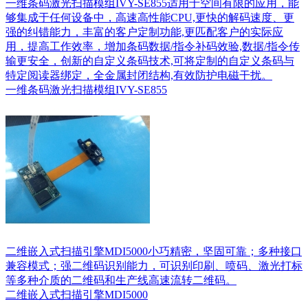
一维条码激光扫描模组IVY-SE855适用于空间有限的应用，能
够集成于任何设备中，高速高性能CPU,更快的解码速度、更
强的纠错能力，丰富的客户定制功能,更匹配客户的实际应
用，提高工作效率，增加条码数据/指令补码效验,数据/指令传
输更安全，创新的自定义条码技术,可将定制的自定义条码与
特定阅读器绑定，全金属封闭结构,有效防护电磁干扰。
一维条码激光扫描模组IVY-SE855
二维嵌入式扫描引擎MDI5000小巧精密，坚固可靠；多种接口
兼容模式；强二维码识别能力，可识别印刷、喷码、激光打标
等多种介质的二维码和生产线高速流转二维码。
二维嵌入式扫描引擎MDI5000