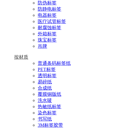
防伪标签
防静电标签
电器标签
医疗试管标签
耐腐蚀标签
外箱标签
珠宝标签
吊牌
按材质
普通条码标签纸
PET标签
透明标签
易碎纸
合成纸
覆膜铜版纸
洗水唛
热敏纸标签
染色标签
书写纸
3M标签胶带