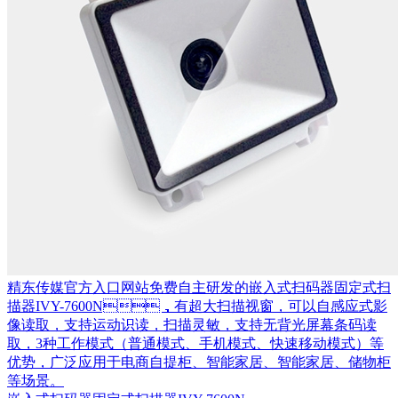
精东传媒官方入口网站免费自主研发的嵌入式扫码器固定式扫
描器IVY-7600N，有超大扫描视窗，可以自感应式影
像读取，支持运动识读，扫描灵敏，支持无背光屏幕条码读
取，3种工作模式（普通模式、手机模式、快速移动模式）等
优势，广泛应用于电商自提柜、智能家居、智能家居、储物柜
等场景。