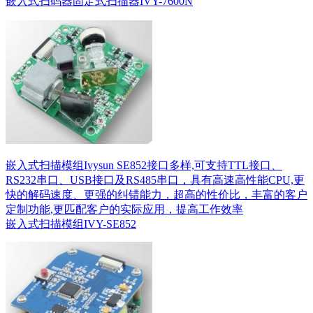
嵌入式扫码器固定式扫描器IVY-7600N
嵌入式扫描模组Ivysun SE852接口多样,可支持TTL接口、
RS232串口、USB接口及RS485串口，具有高速高性能CPU,更
快的解码速度、更强的纠错能力，超高的性价比，丰富的客户
定制功能,更匹配客户的实际应用，提高工作效率
嵌入式扫描模组IVY-SE852