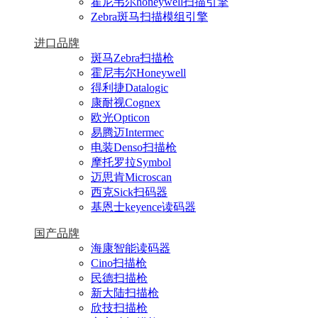
霍尼韦尔honeywell扫描引擎
Zebra斑马扫描模组引擎
进口品牌
斑马Zebra扫描枪
霍尼韦尔Honeywell
得利捷Datalogic
康耐视Cognex
欧光Opticon
易腾迈Intermec
电装Denso扫描枪
摩托罗拉Symbol
迈思肯Microscan
西克Sick扫码器
基恩士keyence读码器
国产品牌
海康智能读码器
Cino扫描枪
民德扫描枪
新大陆扫描枪
欣技扫描枪