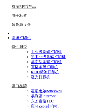
有源RFID产品
电子标签
超高频设备
|
条码打印机
特性归类
工业级条码打印机
半工业级条码打印机
桌面型条码打印机
宽幅条码打印机
RFID标签打印机
激光打标机
进口品牌
霍尼韦尔honeywell
易腾迈Intermec
东芝泰格TEC
斑马Zebra打印机