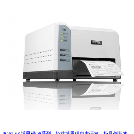
POSTEK博思得Q8系列，搭载博思得自主研发、极具创新的