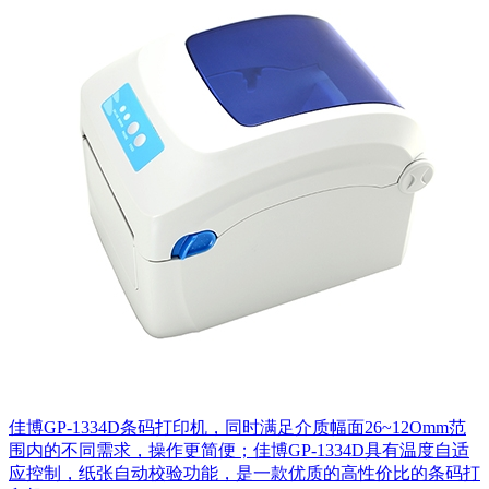
佳博GP-1334D条码打印机，同时满足介质幅面26~12Omm范
围内的不同需求，操作更简便；佳博GP-1334D​具有温度自适
应控制，纸张自动校验功能，是一款优质的高性价比的条码打