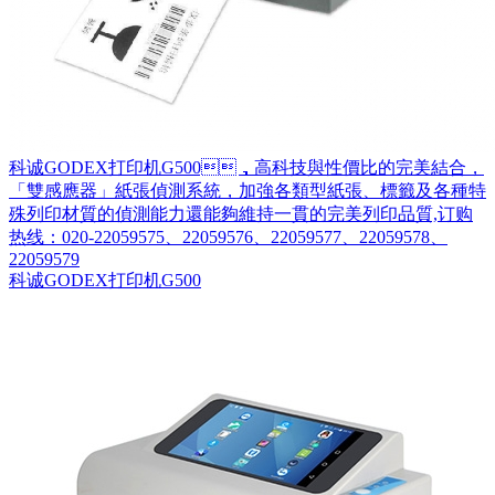
科诚GODEX打印机G500，高科技與性價比的完美結合，
「雙感應器」紙張偵測系統，加強各類型紙張、標籤及各種特
殊列印材質的偵測能力還能夠維持一貫的完美列印品質,订购
热线：020-22059575、22059576、22059577、22059578、
22059579
科诚GODEX打印机G500