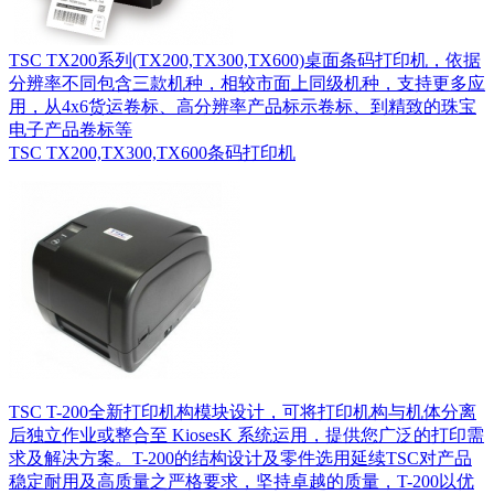
TSC TX200系列(TX200,TX300,TX600)桌面条码打印机，依据
分辨率不同包含三款机种，相较市面上同级机种，支持更多应
用，从4x6货运卷标、高分辨率产品标示卷标、到精致的珠宝
电子产品卷标等
TSC TX200,TX300,TX600条码打印机
TSC T-200全新打印机构模块设计，可将打印机构与机体分离
后独立作业或整合至 KiosesK 系统运用，提供您广泛的打印需
求及解决方案。T-200的结构设计及零件选用延续TSC对产品
稳定耐用及高质量之严格要求，坚持卓越的质量，T-200以优