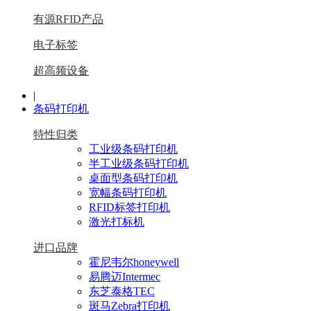
有源RFID产品
电子标签
超高频设备
|
条码打印机
特性归类
工业级条码打印机
半工业级条码打印机
桌面型条码打印机
宽幅条码打印机
RFID标签打印机
激光打标机
进口品牌
霍尼韦尔honeywell
易腾迈Intermec
东芝泰格TEC
斑马Zebra打印机