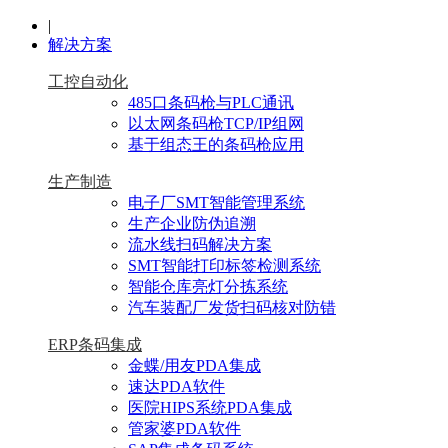
|
解决方案
工控自动化
485口条码枪与PLC通讯
以太网条码枪TCP/IP组网
基于组态王的条码枪应用
生产制造
电子厂SMT智能管理系统
生产企业防伪追溯
流水线扫码解决方案
SMT智能打印标签检测系统
智能仓库亮灯分拣系统
汽车装配厂发货扫码核对防错
ERP条码集成
金蝶/用友PDA集成
速达PDA软件
医院HIPS系统PDA集成
管家婆PDA软件