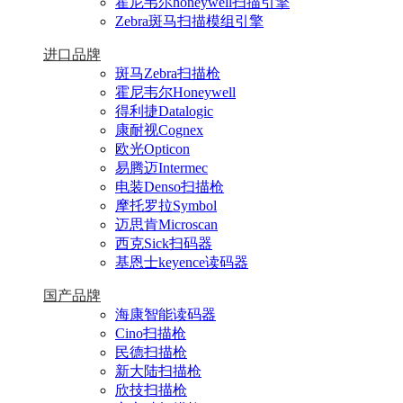
霍尼韦尔honeywell扫描引擎
Zebra斑马扫描模组引擎
进口品牌
斑马Zebra扫描枪
霍尼韦尔Honeywell
得利捷Datalogic
康耐视Cognex
欧光Opticon
易腾迈Intermec
电装Denso扫描枪
摩托罗拉Symbol
迈思肯Microscan
西克Sick扫码器
基恩士keyence读码器
国产品牌
海康智能读码器
Cino扫描枪
民德扫描枪
新大陆扫描枪
欣技扫描枪