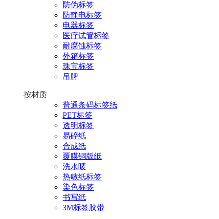
防伪标签
防静电标签
电器标签
医疗试管标签
耐腐蚀标签
外箱标签
珠宝标签
吊牌
按材质
普通条码标签纸
PET标签
透明标签
易碎纸
合成纸
覆膜铜版纸
洗水唛
热敏纸标签
染色标签
书写纸
3M标签胶带