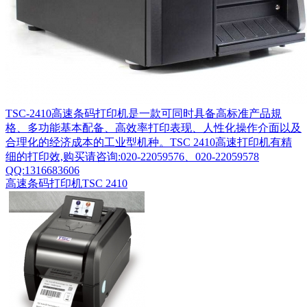
TSC-2410高速条码打印机是一款可同时具备高标准产品規
格、多功能基本配备、高效率打印表现、人性化操作介面以及
合理化的经济成本的工业型机种。TSC 2410高速打印机有精
细的打印效,购买请咨询:020-22059576、020-22059578
QQ:1316683606
高速条码打印机TSC 2410