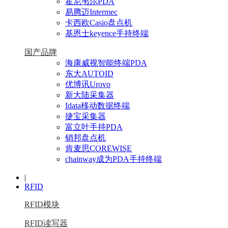
霍尼韦尔PDA
易腾迈Intermec
卡西欧Casio盘点机
基恩士keyence手持终端
国产品牌
海康威视智能终端PDA
东大AUTOID
优博讯Urovo
新大陆采集器
Idata移动数据终端
捷宝采集器
富立叶手持PDA
销邦盘点机
肯麦思COREWISE
chainway成为PDA手持终端
|
RFID
RFID模块
RFID读写器