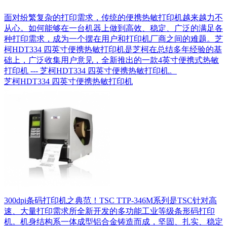
面对纷繁复杂的打印需求，传统的便携热敏打印机越来越力不
从心。如何能够在一台机器上做到高效、稳定、广泛的满足各
种打印需求，成为一个摆在用户和打印机厂商之间的难题。芝
柯HDT334 四英寸便携热敏打印机是芝柯在总结多年经验的基
础上，广泛收集用户意见，全新推出的一款4英寸便携式热敏
打印机 --- 芝柯HDT334 四英寸便携热敏打印机。
芝柯HDT334 四英寸便携热敏打印机
300dpi条码打印机之典范！TSC TTP-346M系列是TSC针对高
速、大量打印需求所全新开发的多功能工业等级条形码打印
机。机身结构系一体成型铝合金铸造而成，坚固、扎实、稳定