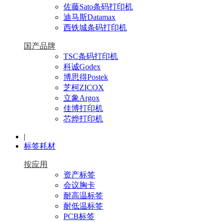
佐藤Sato条码打印机
迪马斯Datamax
西铁城条码打印机
国产品牌
TSC条码打印机
科诚Godex
博思得Postek
芝柯ZICOX
立象Argox
佳博打印机
芯烨打印机
|
标签耗材
按应用
资产标签
会议胸卡
耐高温标签
耐低温标签
PCB标签