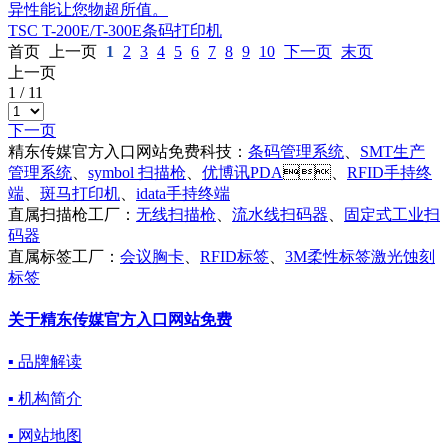
异性能让您物超所值。
TSC T-200E/T-300E条码打印机
首页
上一页
1
2
3
4
5
6
7
8
9
10
下一页
末页
上一页
1
/
11
下一页
精东传媒官方入口网站免费科技：
条码管理系统
、
SMT生产
管理系统
、
symbol 扫描枪
、
优博讯PDA
、
RFID手持终
端
、
斑马打印机
、
idata手持终端
直属扫描枪工厂：
无线扫描枪
、
流水线扫码器
、
固定式工业扫
码器
直属标签工厂：
会议胸卡
、
RFID标签
、
3M柔性标签激光蚀刻
标签
关于精东传媒官方入口网站免费
▪ 品牌解读
▪ 机构简介
▪ 网站地图