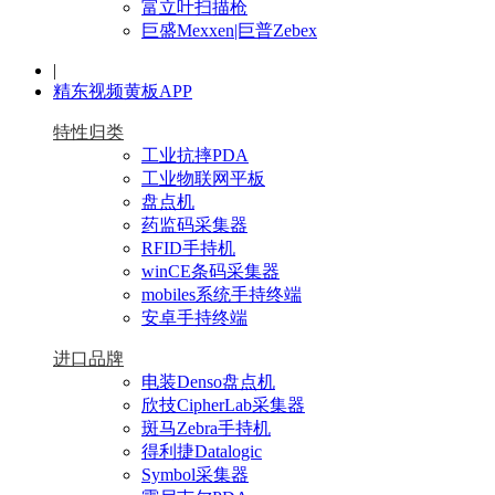
富立叶扫描枪
巨盛Mexxen|巨普Zebex
|
精东视频黄板APP
特性归类
工业抗摔PDA
工业物联网平板
盘点机
药监码采集器
RFID手持机
winCE条码采集器
mobiles系统手持终端
安卓手持终端
进口品牌
电装Denso盘点机
欣技CipherLab采集器
斑马Zebra手持机
得利捷Datalogic
Symbol采集器