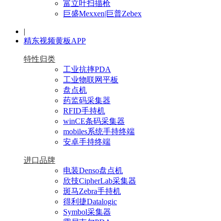
富立叶扫描枪
巨盛Mexxen|巨普Zebex
|
精东视频黄板APP
特性归类
工业抗摔PDA
工业物联网平板
盘点机
药监码采集器
RFID手持机
winCE条码采集器
mobiles系统手持终端
安卓手持终端
进口品牌
电装Denso盘点机
欣技CipherLab采集器
斑马Zebra手持机
得利捷Datalogic
Symbol采集器