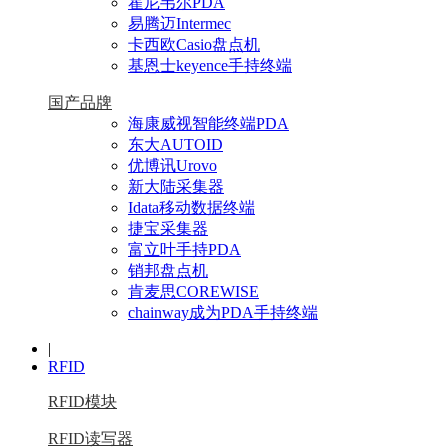
霍尼韦尔PDA
易腾迈Intermec
卡西欧Casio盘点机
基恩士keyence手持终端
国产品牌
海康威视智能终端PDA
东大AUTOID
优博讯Urovo
新大陆采集器
Idata移动数据终端
捷宝采集器
富立叶手持PDA
销邦盘点机
肯麦思COREWISE
chainway成为PDA手持终端
|
RFID
RFID模块
RFID读写器