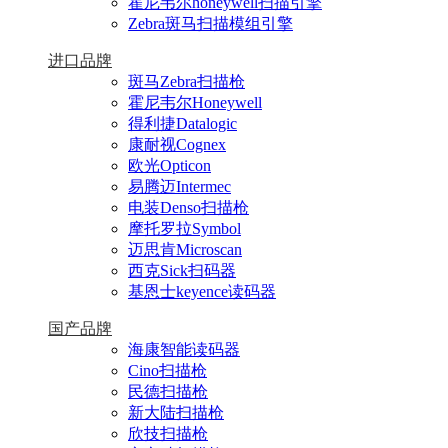
霍尼韦尔honeywell扫描引擎
Zebra斑马扫描模组引擎
进口品牌
斑马Zebra扫描枪
霍尼韦尔Honeywell
得利捷Datalogic
康耐视Cognex
欧光Opticon
易腾迈Intermec
电装Denso扫描枪
摩托罗拉Symbol
迈思肯Microscan
西克Sick扫码器
基恩士keyence读码器
国产品牌
海康智能读码器
Cino扫描枪
民德扫描枪
新大陆扫描枪
欣技扫描枪