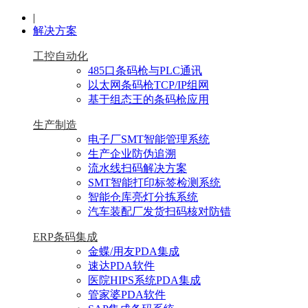
|
解决方案
工控自动化
485口条码枪与PLC通讯
以太网条码枪TCP/IP组网
基于组态王的条码枪应用
生产制造
电子厂SMT智能管理系统
生产企业防伪追溯
流水线扫码解决方案
SMT智能打印标签检测系统
智能仓库亮灯分拣系统
汽车装配厂发货扫码核对防错
ERP条码集成
金蝶/用友PDA集成
速达PDA软件
医院HIPS系统PDA集成
管家婆PDA软件