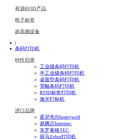
有源RFID产品
电子标签
超高频设备
|
条码打印机
特性归类
工业级条码打印机
半工业级条码打印机
桌面型条码打印机
宽幅条码打印机
RFID标签打印机
激光打标机
进口品牌
霍尼韦尔honeywell
易腾迈Intermec
东芝泰格TEC
斑马Zebra打印机