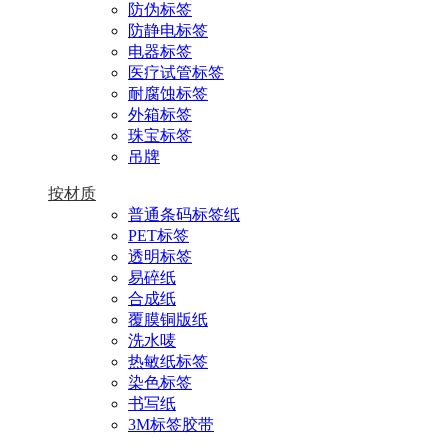
防伪标签
防静电标签
电器标签
医疗试管标签
耐腐蚀标签
外箱标签
珠宝标签
吊牌
按材质
普通条码标签纸
PET标签
透明标签
易碎纸
合成纸
覆膜铜版纸
洗水唛
热敏纸标签
染色标签
书写纸
3M标签胶带