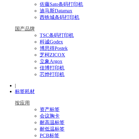
佐藤Sato条码打印机
迪马斯Datamax
西铁城条码打印机
国产品牌
TSC条码打印机
科诚Godex
博思得Postek
芝柯ZICOX
立象Argox
佳博打印机
芯烨打印机
|
标签耗材
按应用
资产标签
会议胸卡
耐高温标签
耐低温标签
PCB标签