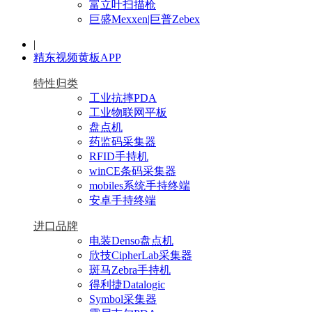
富立叶扫描枪
巨盛Mexxen|巨普Zebex
|
精东视频黄板APP
特性归类
工业抗摔PDA
工业物联网平板
盘点机
药监码采集器
RFID手持机
winCE条码采集器
mobiles系统手持终端
安卓手持终端
进口品牌
电装Denso盘点机
欣技CipherLab采集器
斑马Zebra手持机
得利捷Datalogic
Symbol采集器