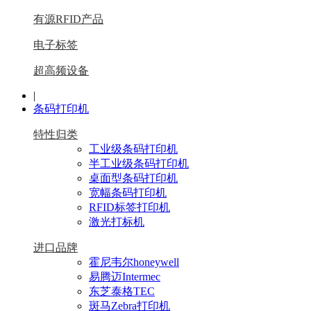
有源RFID产品
电子标签
超高频设备
|
条码打印机
特性归类
工业级条码打印机
半工业级条码打印机
桌面型条码打印机
宽幅条码打印机
RFID标签打印机
激光打标机
进口品牌
霍尼韦尔honeywell
易腾迈Intermec
东芝泰格TEC
斑马Zebra打印机