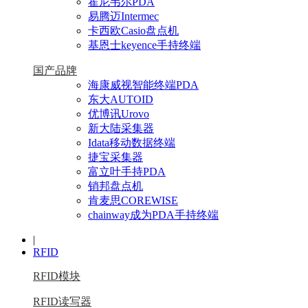
霍尼韦尔PDA
易腾迈Intermec
卡西欧Casio盘点机
基恩士keyence手持终端
国产品牌
海康威视智能终端PDA
东大AUTOID
优博讯Urovo
新大陆采集器
Idata移动数据终端
捷宝采集器
富立叶手持PDA
销邦盘点机
肯麦思COREWISE
chainway成为PDA手持终端
|
RFID
RFID模块
RFID读写器