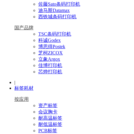
佐藤Sato条码打印机
迪马斯Datamax
西铁城条码打印机
国产品牌
TSC条码打印机
科诚Godex
博思得Postek
芝柯ZICOX
立象Argox
佳博打印机
芯烨打印机
|
标签耗材
按应用
资产标签
会议胸卡
耐高温标签
耐低温标签
PCB标签