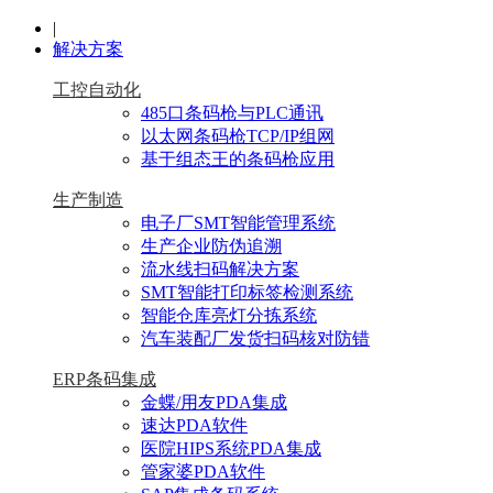
|
解决方案
工控自动化
485口条码枪与PLC通讯
以太网条码枪TCP/IP组网
基于组态王的条码枪应用
生产制造
电子厂SMT智能管理系统
生产企业防伪追溯
流水线扫码解决方案
SMT智能打印标签检测系统
智能仓库亮灯分拣系统
汽车装配厂发货扫码核对防错
ERP条码集成
金蝶/用友PDA集成
速达PDA软件
医院HIPS系统PDA集成
管家婆PDA软件