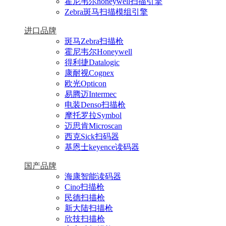
霍尼韦尔honeywell扫描引擎
Zebra斑马扫描模组引擎
进口品牌
斑马Zebra扫描枪
霍尼韦尔Honeywell
得利捷Datalogic
康耐视Cognex
欧光Opticon
易腾迈Intermec
电装Denso扫描枪
摩托罗拉Symbol
迈思肯Microscan
西克Sick扫码器
基恩士keyence读码器
国产品牌
海康智能读码器
Cino扫描枪
民德扫描枪
新大陆扫描枪
欣技扫描枪