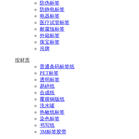
防伪标签
防静电标签
电器标签
医疗试管标签
耐腐蚀标签
外箱标签
珠宝标签
吊牌
按材质
普通条码标签纸
PET标签
透明标签
易碎纸
合成纸
覆膜铜版纸
洗水唛
热敏纸标签
染色标签
书写纸
3M标签胶带