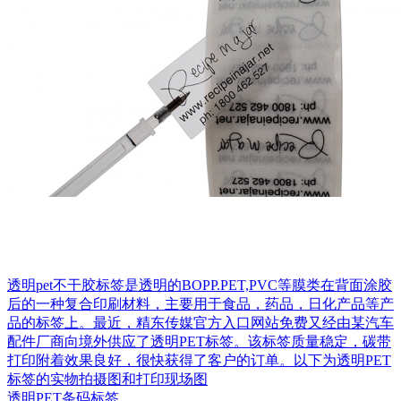
透明pet不干胶标签是透明的BOPP.PET,PVC等膜类在背面涂胶
后的一种复合印刷材料，主要用于食品，药品，日化产品等产
品的标签上。最近，精东传媒官方入口网站免费又经由某汽车
配件厂商向境外供应了透明PET标签。该标签质量稳定，碳带
打印附着效果良好，很快获得了客户的订单。以下为透明PET
标签的实物拍摄图和打印现场图
透明PET条码标签