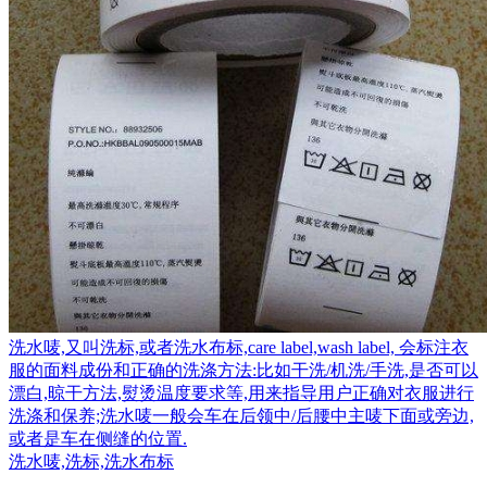
洗水唛,又叫洗标,或者洗水布标,care label,wash label, 会标注衣
服的面料成份和正确的洗涤方法:比如干洗/机洗/手洗,是否可以
漂白,晾干方法,熨烫温度要求等,用来指导用户正确对衣服进行
洗涤和保养;洗水唛一般会车在后领中/后腰中主唛下面或旁边,
或者是车在侧缝的位置.
洗水唛,洗标,洗水布标