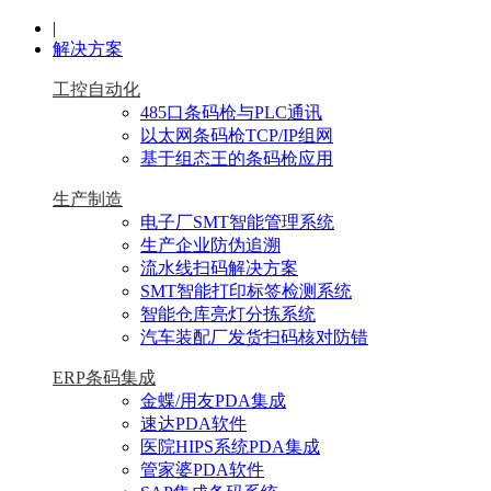
|
解决方案
工控自动化
485口条码枪与PLC通讯
以太网条码枪TCP/IP组网
基于组态王的条码枪应用
生产制造
电子厂SMT智能管理系统
生产企业防伪追溯
流水线扫码解决方案
SMT智能打印标签检测系统
智能仓库亮灯分拣系统
汽车装配厂发货扫码核对防错
ERP条码集成
金蝶/用友PDA集成
速达PDA软件
医院HIPS系统PDA集成
管家婆PDA软件