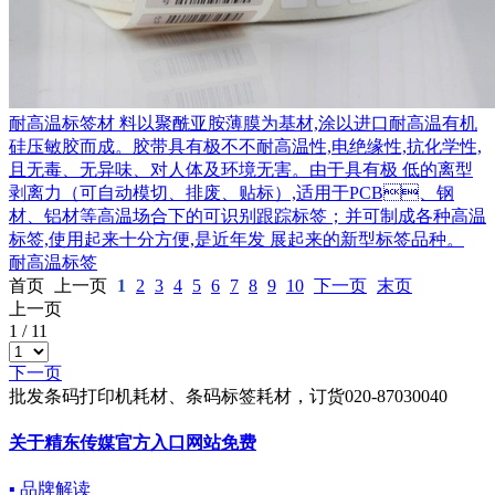
耐高温标签材 料以聚酰亚胺薄膜为基材,涂以进口耐高温有机
硅压敏胶而成。胶带具有极不不耐高温性,电绝缘性,抗化学性,
且无毒、无异味、对人体及环境无害。由于具有极 低的离型
剥离力（可自动模切、排废、贴标）,适用于PCB、钢
材、铝材等高温场合下的可识别跟踪标签；并可制成各种高温
标签,使用起来十分方便,是近年发 展起来的新型标签品种。
耐高温标签
首页
上一页
1
2
3
4
5
6
7
8
9
10
下一页
末页
上一页
1
/
11
下一页
批发条码打印机耗材、条码标签耗材，订货020-87030040
关于精东传媒官方入口网站免费
▪ 品牌解读