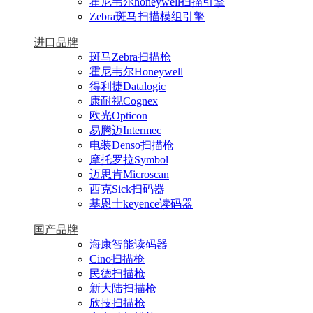
霍尼韦尔honeywell扫描引擎
Zebra斑马扫描模组引擎
进口品牌
斑马Zebra扫描枪
霍尼韦尔Honeywell
得利捷Datalogic
康耐视Cognex
欧光Opticon
易腾迈Intermec
电装Denso扫描枪
摩托罗拉Symbol
迈思肯Microscan
西克Sick扫码器
基恩士keyence读码器
国产品牌
海康智能读码器
Cino扫描枪
民德扫描枪
新大陆扫描枪
欣技扫描枪