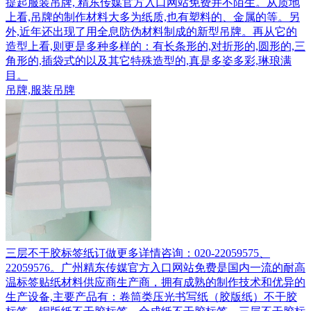
提起服装吊牌, 精东传媒官方入口网站免费并不陌生。从质地
上看,吊牌的制作材料大多为纸质,也有塑料的、金属的等。另
外,近年还出现了用全息防伪材料制成的新型吊牌。再从它的
造型上看,则更是多种多样的：有长条形的,对折形的,圆形的,三
角形的,插袋式的以及其它特殊造型的,真是多姿多彩,琳琅满
目。
吊牌,服装吊牌
三层不干胶标签纸订做更多详情咨询：020-22059575、
22059576。广州精东传媒官方入口网站免费是国内一流的耐高
温标签贴纸材料供应商生产商，拥有成熟的制作技术和优异的
生产设备,主要产品有：卷筒类压光书写纸（胶版纸）不干胶