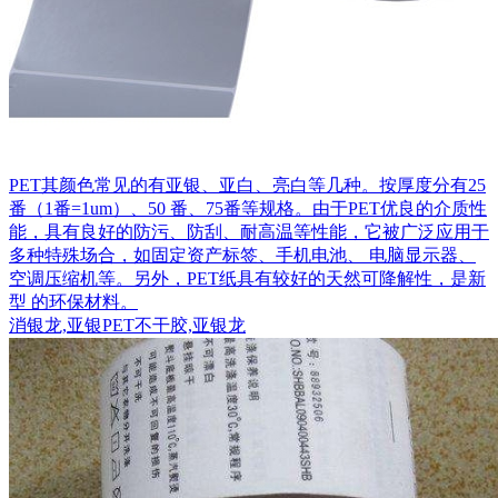
PET其颜色常见的有亚银、亚白、亮白等几种。按厚度分有25
番（1番=1um）、50 番、75番等规格。由于PET优良的介质性
能，具有良好的防污、防刮、耐高温等性能，它被广泛应用于
多种特殊场合，如固定资产标签、手机电池、 电脑显示器、
空调压缩机等。另外，PET纸具有较好的天然可降解性，是新
型 的环保材料。
消银龙,亚银PET不干胶,亚银龙