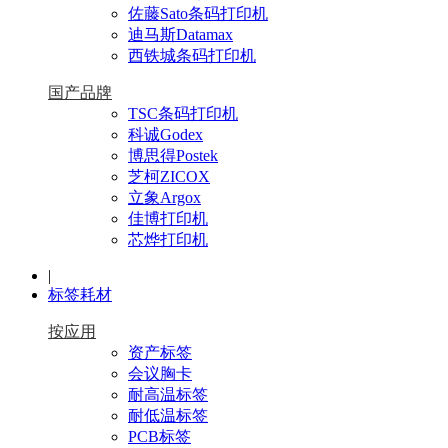
佐藤Sato条码打印机
迪马斯Datamax
西铁城条码打印机
国产品牌
TSC条码打印机
科诚Godex
博思得Postek
芝柯ZICOX
立象Argox
佳博打印机
芯烨打印机
|
标签耗材
按应用
资产标签
会议胸卡
耐高温标签
耐低温标签
PCB标签