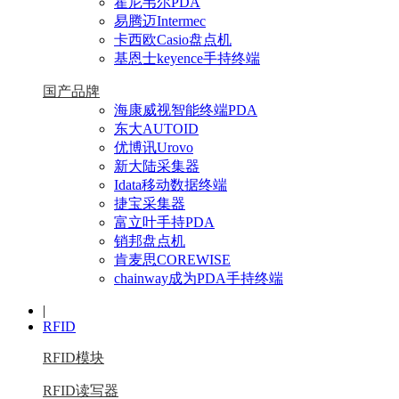
霍尼韦尔PDA
易腾迈Intermec
卡西欧Casio盘点机
基恩士keyence手持终端
国产品牌
海康威视智能终端PDA
东大AUTOID
优博讯Urovo
新大陆采集器
Idata移动数据终端
捷宝采集器
富立叶手持PDA
销邦盘点机
肯麦思COREWISE
chainway成为PDA手持终端
|
RFID
RFID模块
RFID读写器