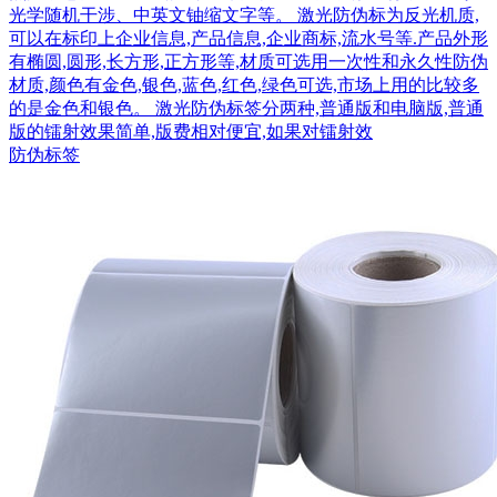
光学随机干涉、中英文铀缩文字等。 激光防伪标为反光机质,
可以在标印上企业信息,产品信息,企业商标,流水号等.产品外形
有椭圆,圆形,长方形,正方形等,材质可选用一次性和永久性防伪
材质,颜色有金色,银色,蓝色,红色,绿色可选,市场上用的比较多
的是金色和银色。 激光防伪标签分两种,普通版和电脑版,普通
版的镭射效果简单,版费相对便宜,如果对镭射效
防伪标签