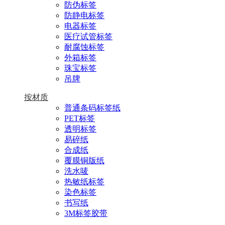
防伪标签
防静电标签
电器标签
医疗试管标签
耐腐蚀标签
外箱标签
珠宝标签
吊牌
按材质
普通条码标签纸
PET标签
透明标签
易碎纸
合成纸
覆膜铜版纸
洗水唛
热敏纸标签
染色标签
书写纸
3M标签胶带