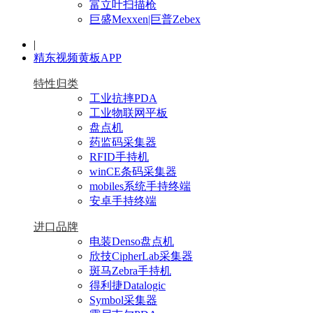
富立叶扫描枪
巨盛Mexxen|巨普Zebex
|
精东视频黄板APP
特性归类
工业抗摔PDA
工业物联网平板
盘点机
药监码采集器
RFID手持机
winCE条码采集器
mobiles系统手持终端
安卓手持终端
进口品牌
电装Denso盘点机
欣技CipherLab采集器
斑马Zebra手持机
得利捷Datalogic
Symbol采集器