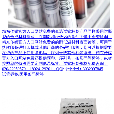
精东传媒官方入口网站免费的低温试管标签产品同样采用防撕
裂的合成材料制成，在潮湿和极低温的条件下也不会变脆弱。
精东传媒官方入口网站免费的的耐低温材料表面镀膜，可用于
热转印条码打印机或其他厂商的条码打印机，您可以根据需要
在您的产品上使用条形码、序列号或其他标签系统。精东传媒
官方入口网站免费还提供预印、序列号、条形码等标签，或者
按照您的特殊需要定制低温标签。试管标签价格免费咨询：
020-22059579，18924129201，QQ：3032997845
试管标签/医用条码标签