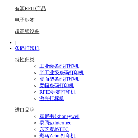
有源RFID产品
电子标签
超高频设备
|
条码打印机
特性归类
工业级条码打印机
半工业级条码打印机
桌面型条码打印机
宽幅条码打印机
RFID标签打印机
激光打标机
进口品牌
霍尼韦尔honeywell
易腾迈Intermec
东芝泰格TEC
斑马Zebra打印机