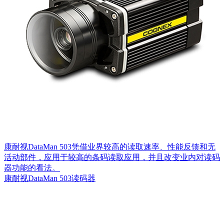
康耐视DataMan 503凭借业界较高的读取速率、性能反馈和无
活动部件，应用于较高的条码读取应用，并且改变业内对读码
器功能的看法。
康耐视DataMan 503读码器