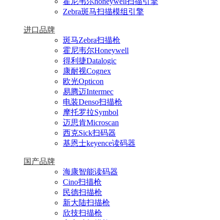
霍尼韦尔honeywell扫描引擎
Zebra斑马扫描模组引擎
进口品牌
斑马Zebra扫描枪
霍尼韦尔Honeywell
得利捷Datalogic
康耐视Cognex
欧光Opticon
易腾迈Intermec
电装Denso扫描枪
摩托罗拉Symbol
迈思肯Microscan
西克Sick扫码器
基恩士keyence读码器
国产品牌
海康智能读码器
Cino扫描枪
民德扫描枪
新大陆扫描枪
欣技扫描枪