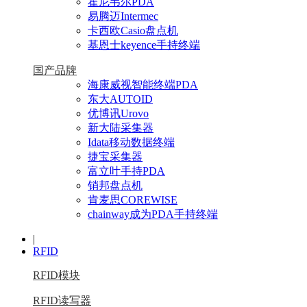
霍尼韦尔PDA
易腾迈Intermec
卡西欧Casio盘点机
基恩士keyence手持终端
国产品牌
海康威视智能终端PDA
东大AUTOID
优博讯Urovo
新大陆采集器
Idata移动数据终端
捷宝采集器
富立叶手持PDA
销邦盘点机
肯麦思COREWISE
chainway成为PDA手持终端
|
RFID
RFID模块
RFID读写器