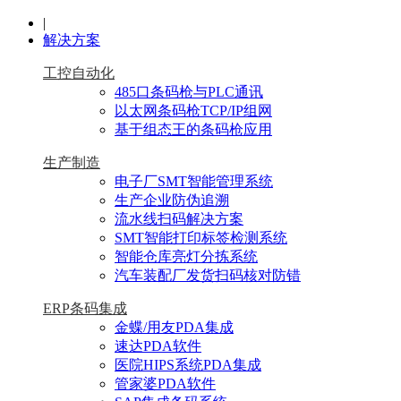
|
解决方案
工控自动化
485口条码枪与PLC通讯
以太网条码枪TCP/IP组网
基于组态王的条码枪应用
生产制造
电子厂SMT智能管理系统
生产企业防伪追溯
流水线扫码解决方案
SMT智能打印标签检测系统
智能仓库亮灯分拣系统
汽车装配厂发货扫码核对防错
ERP条码集成
金蝶/用友PDA集成
速达PDA软件
医院HIPS系统PDA集成
管家婆PDA软件