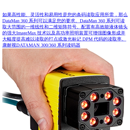
如果高性能、灵活性和易用性是您的条码读取应用所需，那么
DataMan 360 系列可以满足您的要求。DataMan 360 系列可读
取大范围的一维线性和二维矩阵符号。配置有高效能液体镜头
的强大ImageMax 技术以及高功率照明装置可增强图像形成并
大幅度提高难以读取的打点或激光标记 DPM 代码的读取率。
康耐视DATAMAN 300/360 系列读码器