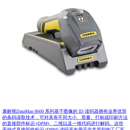
康耐视DataMan 8600 系列基于图像的 ID 读码器拥有业界优异
的条码读取技术，可对具有不同大小、质量、打标或印刷方法
的直接部件标识 (DPM)、二维以及一维代码进行解码。这些
手持式直接部件标识 (DPM) 读码器专用于非常苛刻的工厂车