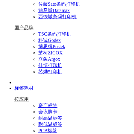
佐藤Sato条码打印机
迪马斯Datamax
西铁城条码打印机
国产品牌
TSC条码打印机
科诚Godex
博思得Postek
芝柯ZICOX
立象Argox
佳博打印机
芯烨打印机
|
标签耗材
按应用
资产标签
会议胸卡
耐高温标签
耐低温标签
PCB标签