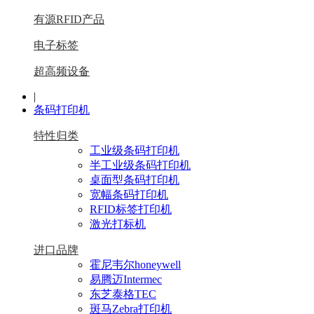
有源RFID产品
电子标签
超高频设备
|
条码打印机
特性归类
工业级条码打印机
半工业级条码打印机
桌面型条码打印机
宽幅条码打印机
RFID标签打印机
激光打标机
进口品牌
霍尼韦尔honeywell
易腾迈Intermec
东芝泰格TEC
斑马Zebra打印机