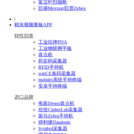
富立叶扫描枪
巨盛Mexxen|巨普Zebex
|
精东视频黄板APP
特性归类
工业抗摔PDA
工业物联网平板
盘点机
药监码采集器
RFID手持机
winCE条码采集器
mobiles系统手持终端
安卓手持终端
进口品牌
电装Denso盘点机
欣技CipherLab采集器
斑马Zebra手持机
得利捷Datalogic
Symbol采集器