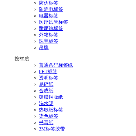
防伪标签
防静电标签
电器标签
医疗试管标签
耐腐蚀标签
外箱标签
珠宝标签
吊牌
按材质
普通条码标签纸
PET标签
透明标签
易碎纸
合成纸
覆膜铜版纸
洗水唛
热敏纸标签
染色标签
书写纸
3M标签胶带