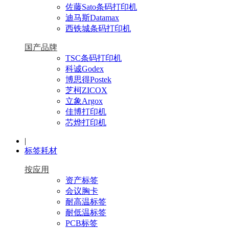
佐藤Sato条码打印机
迪马斯Datamax
西铁城条码打印机
国产品牌
TSC条码打印机
科诚Godex
博思得Postek
芝柯ZICOX
立象Argox
佳博打印机
芯烨打印机
|
标签耗材
按应用
资产标签
会议胸卡
耐高温标签
耐低温标签
PCB标签