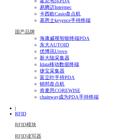
霍尼韦尔PDA
易腾迈Intermec
卡西欧Casio盘点机
基恩士keyence手持终端
国产品牌
海康威视智能终端PDA
东大AUTOID
优博讯Urovo
新大陆采集器
Idata移动数据终端
捷宝采集器
富立叶手持PDA
销邦盘点机
肯麦思COREWISE
chainway成为PDA手持终端
|
RFID
RFID模块
RFID读写器