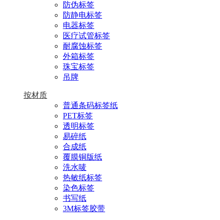
防伪标签
防静电标签
电器标签
医疗试管标签
耐腐蚀标签
外箱标签
珠宝标签
吊牌
按材质
普通条码标签纸
PET标签
透明标签
易碎纸
合成纸
覆膜铜版纸
洗水唛
热敏纸标签
染色标签
书写纸
3M标签胶带