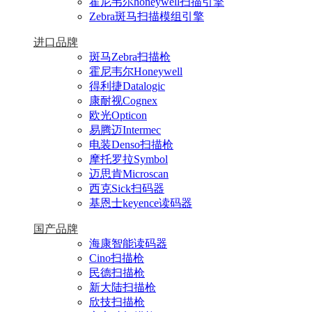
霍尼韦尔honeywell扫描引擎
Zebra斑马扫描模组引擎
进口品牌
斑马Zebra扫描枪
霍尼韦尔Honeywell
得利捷Datalogic
康耐视Cognex
欧光Opticon
易腾迈Intermec
电装Denso扫描枪
摩托罗拉Symbol
迈思肯Microscan
西克Sick扫码器
基恩士keyence读码器
国产品牌
海康智能读码器
Cino扫描枪
民德扫描枪
新大陆扫描枪
欣技扫描枪