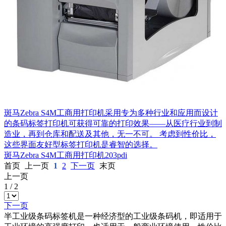
斑马Zebra S4M工商用打印机采用专为多种行业和应用而设计
的条码标签打印机可获得可靠的打印效果——从医疗行业到制
造业，再到仓库和配送及其他，无一不可。 考虑到性价比，
这些界面友好型标签打印机是睿智的选择。
斑马Zebra S4M工商用打印机203pdi
首页
上一页
1
2
下一页
末页
上一页
1
/
2
下一页
半工业级条码标签机是一种经济型的工业级条码机，即适用于