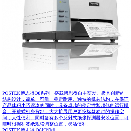
POSTEK博思得Q8系列，搭载博思得自主研发、极具创新的
结构设计，简单、可靠、稳定耐用。独特的机芯结构，在保证
产品体积小巧紧凑的同时，具备卓越的稳定性和超低的运行噪
音。开放式机身背部，大大扩展用户更换标签卷时的操作空
间，人性便利。同时备有多个反射式纸张探测器安装位置，可
随时根据标签纸规格调整位置，灵活便利。
POSTEK博思得 Q8打印机