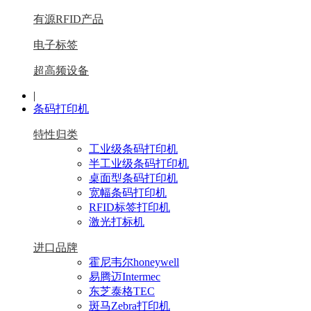
有源RFID产品
电子标签
超高频设备
|
条码打印机
特性归类
工业级条码打印机
半工业级条码打印机
桌面型条码打印机
宽幅条码打印机
RFID标签打印机
激光打标机
进口品牌
霍尼韦尔honeywell
易腾迈Intermec
东芝泰格TEC
斑马Zebra打印机