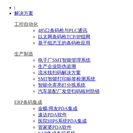
|
解决方案
工控自动化
485口条码枪与PLC通讯
以太网条码枪TCP/IP组网
基于组态王的条码枪应用
生产制造
电子厂SMT智能管理系统
生产企业防伪追溯
流水线扫码解决方案
SMT智能打印标签检测系统
智能仓库亮灯分拣系统
汽车装配厂发货扫码核对防错
ERP条码集成
金蝶/用友PDA集成
速达PDA软件
医院HIPS系统PDA集成
管家婆PDA软件