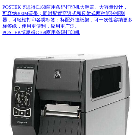
POSTEK博思得C168商用条码打印机大翻盖、大容量设计，
可容纳300M碳带；同时配置穿透式和反射式两种纸张探测
器，可轻松打印各类标签；标配外挂纸架，可一次性容纳更多
标签纸，使用更便利，应用更广泛。
POSTEK博思得C168商用条码打印机