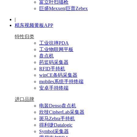
富立叶扫描枪
巨盛Mexxen|巨普Zebex
|
精东视频黄板APP
特性归类
工业抗摔PDA
工业物联网平板
盘点机
药监码采集器
RFID手持机
winCE条码采集器
mobiles系统手持终端
安卓手持终端
进口品牌
电装Denso盘点机
欣技CipherLab采集器
斑马Zebra手持机
得利捷Datalogic
Symbol采集器