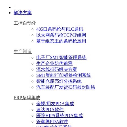
|
解决方案
工控自动化
485口条码枪与PLC通讯
以太网条码枪TCP/IP组网
基于组态王的条码枪应用
生产制造
电子厂SMT智能管理系统
生产企业防伪追溯
流水线扫码解决方案
SMT智能打印标签检测系统
智能仓库亮灯分拣系统
汽车装配厂发货扫码核对防错
ERP条码集成
金蝶/用友PDA集成
速达PDA软件
医院HIPS系统PDA集成
管家婆PDA软件