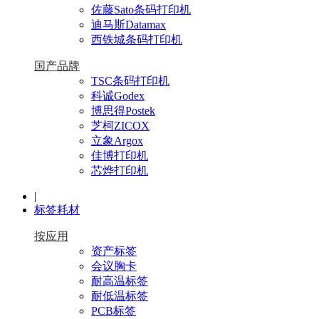
佐藤Sato条码打印机
迪马斯Datamax
西铁城条码打印机
国产品牌
TSC条码打印机
科诚Godex
博思得Postek
芝柯ZICOX
立象Argox
佳博打印机
芯烨打印机
|
标签耗材
按应用
资产标签
会议胸卡
耐高温标签
耐低温标签
PCB标签