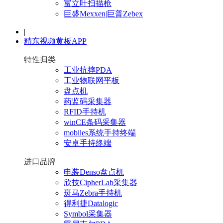
富立叶扫描枪
巨盛Mexxen|巨普Zebex
|
精东视频黄板APP
特性归类
工业抗摔PDA
工业物联网平板
盘点机
药监码采集器
RFID手持机
winCE条码采集器
mobiles系统手持终端
安卓手持终端
进口品牌
电装Denso盘点机
欣技CipherLab采集器
斑马Zebra手持机
得利捷Datalogic
Symbol采集器