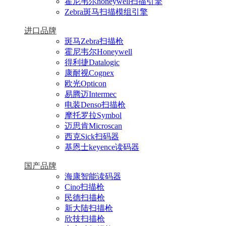
霍尼韦尔honeywell扫描引擎
Zebra斑马扫描模组引擎
进口品牌
斑马Zebra扫描枪
霍尼韦尔Honeywell
得利捷Datalogic
康耐视Cognex
欧光Opticon
易腾迈Intermec
电装Denso扫描枪
摩托罗拉Symbol
迈思肯Microscan
西克Sick扫码器
基恩士keyence读码器
国产品牌
海康智能读码器
Cino扫描枪
民德扫描枪
新大陆扫描枪
欣技扫描枪