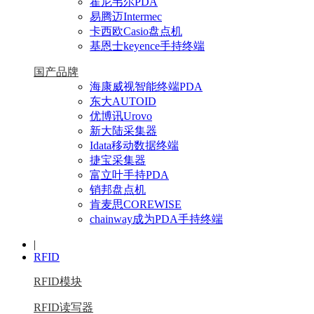
霍尼韦尔PDA
易腾迈Intermec
卡西欧Casio盘点机
基恩士keyence手持终端
国产品牌
海康威视智能终端PDA
东大AUTOID
优博讯Urovo
新大陆采集器
Idata移动数据终端
捷宝采集器
富立叶手持PDA
销邦盘点机
肯麦思COREWISE
chainway成为PDA手持终端
|
RFID
RFID模块
RFID读写器