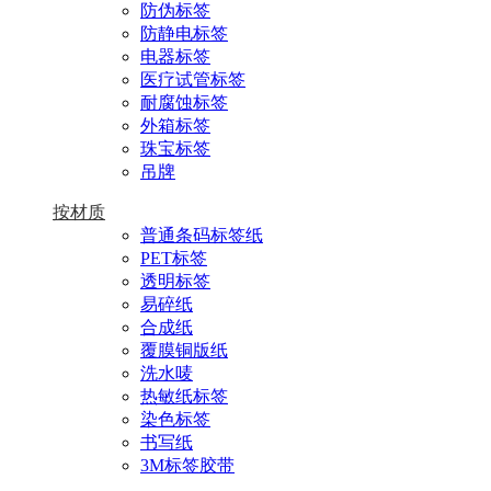
防伪标签
防静电标签
电器标签
医疗试管标签
耐腐蚀标签
外箱标签
珠宝标签
吊牌
按材质
普通条码标签纸
PET标签
透明标签
易碎纸
合成纸
覆膜铜版纸
洗水唛
热敏纸标签
染色标签
书写纸
3M标签胶带