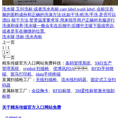
洗水唛,又叫洗标,或者洗水布标,care label,wash label, 会标注衣
服的面料成份和正确的洗涤方法:比如干洗/机洗/手洗,是否可以
漂白,晾干方法,熨烫温度要求等,用来指导用户正确对衣服进行
洗涤和保养;洗水唛一般会车在后领中/后腰中主唛下面或旁边,
或者是车在侧缝的位置.
洗水唛,洗标,洗水布标
上一页
1
/
1
下一页
精东传媒官方入口网站免费科技：
条码管理系统
、
SMT生产
管理系统
、
symbol 扫描枪
、
优博讯PDA
、
RFID手持终
端
、
斑马打印机
、
idata手持终端
直属扫描枪工厂：
无线扫描枪
、
流水线扫码器
、
固定式工业扫
码器
直属标签工厂：
会议胸卡
、
RFID标签
、
3M柔性标签激光蚀刻
标签
关于精东传媒官方入口网站免费