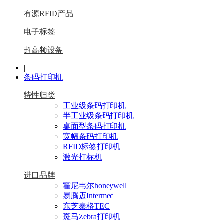
有源RFID产品
电子标签
超高频设备
|
条码打印机
特性归类
工业级条码打印机
半工业级条码打印机
桌面型条码打印机
宽幅条码打印机
RFID标签打印机
激光打标机
进口品牌
霍尼韦尔honeywell
易腾迈Intermec
东芝泰格TEC
斑马Zebra打印机