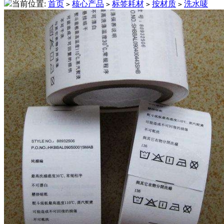
当前位置:
首页
核心产品
标签耗材
按材质
洗水唛
>
>
>
>