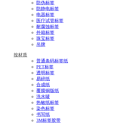
防伪标签
防静电标签
电器标签
医疗试管标签
耐腐蚀标签
外箱标签
珠宝标签
吊牌
按材质
普通条码标签纸
PET标签
透明标签
易碎纸
合成纸
覆膜铜版纸
洗水唛
热敏纸标签
染色标签
书写纸
3M标签胶带