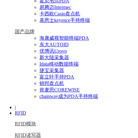
霍尼韦尔PDA
易腾迈Intermec
卡西欧Casio盘点机
基恩士keyence手持终端
国产品牌
海康威视智能终端PDA
东大AUTOID
优博讯Urovo
新大陆采集器
Idata移动数据终端
捷宝采集器
富立叶手持PDA
销邦盘点机
肯麦思COREWISE
chainway成为PDA手持终端
|
RFID
RFID模块
RFID读写器