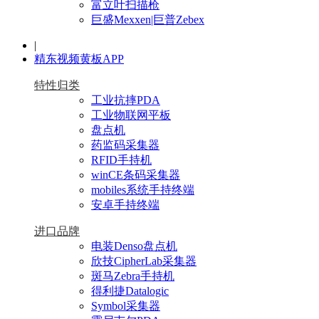
富立叶扫描枪
巨盛Mexxen|巨普Zebex
|
精东视频黄板APP
特性归类
工业抗摔PDA
工业物联网平板
盘点机
药监码采集器
RFID手持机
winCE条码采集器
mobiles系统手持终端
安卓手持终端
进口品牌
电装Denso盘点机
欣技CipherLab采集器
斑马Zebra手持机
得利捷Datalogic
Symbol采集器