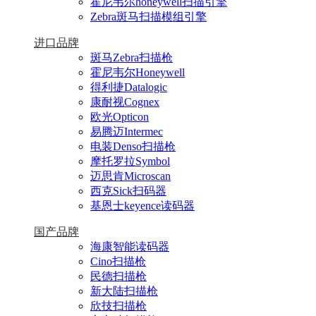
霍尼韦尔honeywell扫描引擎
Zebra斑马扫描模组引擎
进口品牌
斑马Zebra扫描枪
霍尼韦尔Honeywell
得利捷Datalogic
康耐视Cognex
欧光Opticon
易腾迈Intermec
电装Denso扫描枪
摩托罗拉Symbol
迈思肯Microscan
西克Sick扫码器
基恩士keyence读码器
国产品牌
海康智能读码器
Cino扫描枪
民德扫描枪
新大陆扫描枪
欣技扫描枪