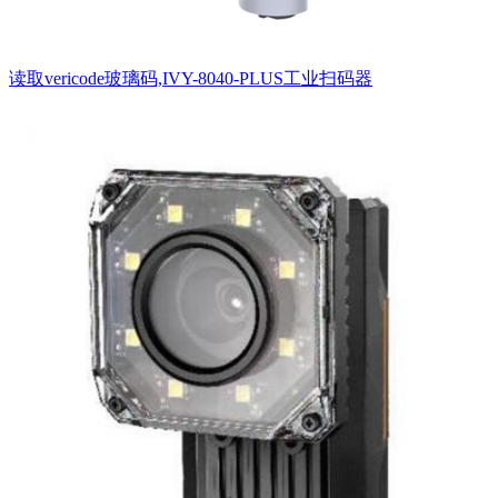
读取vericode玻璃码,IVY-8040-PLUS工业扫码器