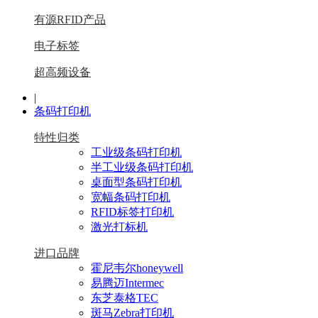
有源RFID产品
电子标签
超高频设备
|
条码打印机
特性归类
工业级条码打印机
半工业级条码打印机
桌面型条码打印机
宽幅条码打印机
RFID标签打印机
激光打标机
进口品牌
霍尼韦尔honeywell
易腾迈Intermec
东芝泰格TEC
斑马Zebra打印机