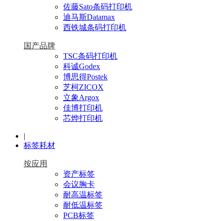
佐藤Sato条码打印机
迪马斯Datamax
西铁城条码打印机
国产品牌
TSC条码打印机
科诚Godex
博思得Postek
芝柯ZICOX
立象Argox
佳博打印机
芯烨打印机
|
标签耗材
按应用
资产标签
会议胸卡
耐高温标签
耐低温标签
PCB标签