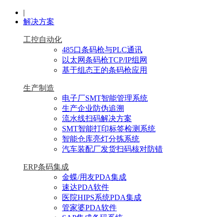
|
解决方案
工控自动化
485口条码枪与PLC通讯
以太网条码枪TCP/IP组网
基于组态王的条码枪应用
生产制造
电子厂SMT智能管理系统
生产企业防伪追溯
流水线扫码解决方案
SMT智能打印标签检测系统
智能仓库亮灯分拣系统
汽车装配厂发货扫码核对防错
ERP条码集成
金蝶/用友PDA集成
速达PDA软件
医院HIPS系统PDA集成
管家婆PDA软件