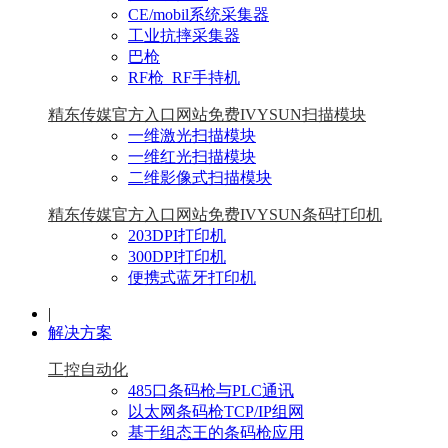
CE/mobil系统采集器
工业抗摔采集器
巴枪
RF枪_RF手持机
精东传媒官方入口网站免费IVYSUN扫描模块
一维激光扫描模块
一维红光扫描模块
二维影像式扫描模块
精东传媒官方入口网站免费IVYSUN条码打印机
203DPI打印机
300DPI打印机
便携式蓝牙打印机
|
解决方案
工控自动化
485口条码枪与PLC通讯
以太网条码枪TCP/IP组网
基于组态王的条码枪应用