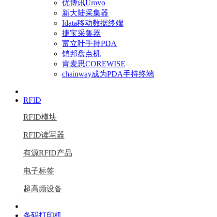
优博讯Urovo
新大陆采集器
Idata移动数据终端
捷宝采集器
富立叶手持PDA
销邦盘点机
肯麦思COREWISE
chainway成为PDA手持终端
|
RFID
RFID模块
RFID读写器
有源RFID产品
电子标签
超高频设备
|
条码打印机