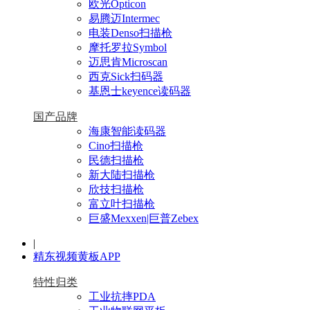
欧光Opticon
易腾迈Intermec
电装Denso扫描枪
摩托罗拉Symbol
迈思肯Microscan
西克Sick扫码器
基恩士keyence读码器
国产品牌
海康智能读码器
Cino扫描枪
民德扫描枪
新大陆扫描枪
欣技扫描枪
富立叶扫描枪
巨盛Mexxen|巨普Zebex
|
精东视频黄板APP
特性归类
工业抗摔PDA