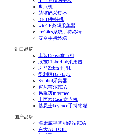
工业物联网平板
盘点机
药监码采集器
RFID手持机
winCE条码采集器
mobiles系统手持终端
安卓手持终端
进口品牌
电装Denso盘点机
欣技CipherLab采集器
斑马Zebra手持机
得利捷Datalogic
Symbol采集器
霍尼韦尔PDA
易腾迈Intermec
卡西欧Casio盘点机
基恩士keyence手持终端
国产品牌
海康威视智能终端PDA
东大AUTOID