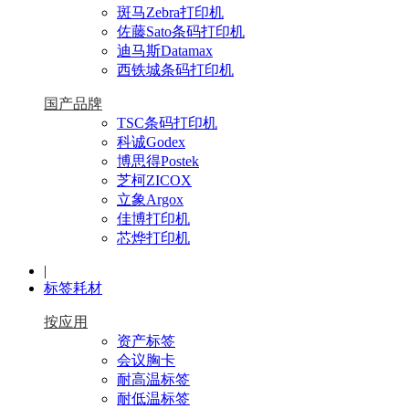
斑马Zebra打印机
佐藤Sato条码打印机
迪马斯Datamax
西铁城条码打印机
国产品牌
TSC条码打印机
科诚Godex
博思得Postek
芝柯ZICOX
立象Argox
佳博打印机
芯烨打印机
|
标签耗材
按应用
资产标签
会议胸卡
耐高温标签
耐低温标签