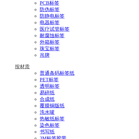
PCB标签
防伪标签
防静电标签
电器标签
医疗试管标签
耐腐蚀标签
外箱标签
珠宝标签
吊牌
按材质
普通条码标签纸
PET标签
透明标签
易碎纸
合成纸
覆膜铜版纸
洗水唛
热敏纸标签
染色标签
书写纸
3M标签胶带