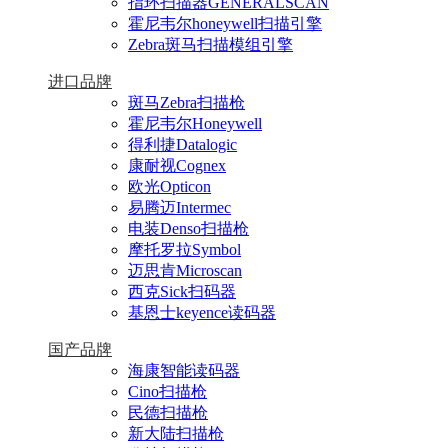
指环扫描器GENERALSCAN
霍尼韦尔honeywell扫描引擎
Zebra斑马扫描模组引擎
进口品牌
斑马Zebra扫描枪
霍尼韦尔Honeywell
得利捷Datalogic
康耐视Cognex
欧光Opticon
易腾迈Intermec
电装Denso扫描枪
摩托罗拉Symbol
迈思肯Microscan
西克Sick扫码器
基恩士keyence读码器
国产品牌
海康智能读码器
Cino扫描枪
民德扫描枪
新大陆扫描枪