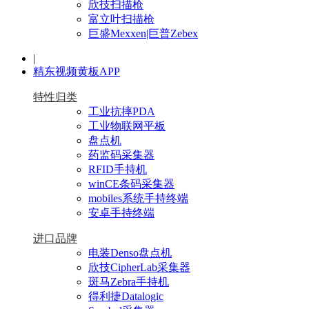
欣技扫描枪
富立叶扫描枪
巨盛Mexxen|巨普Zebex
|
精东视频黄板APP
特性归类
工业抗摔PDA
工业物联网平板
盘点机
药监码采集器
RFID手持机
winCE条码采集器
mobiles系统手持终端
安卓手持终端
进口品牌
电装Denso盘点机
欣技CipherLab采集器
斑马Zebra手持机
得利捷Datalogic