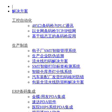
|
解决方案
工控自动化
485口条码枪与PLC通讯
以太网条码枪TCP/IP组网
基于组态王的条码枪应用
生产制造
电子厂SMT智能管理系统
生产企业防伪追溯
流水线扫码解决方案
SMT智能打印标签检测系统
智能仓库亮灯分拣系统
汽车装配厂发货扫码核对防错
包装盒流水线防混料解决方案
ERP条码集成
金蝶/用友PDA集成
速达PDA软件
医院HIPS系统PDA集成