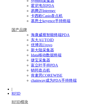
Symbol采集器
霍尼韦尔PDA
易腾迈Intermec
卡西欧Casio盘点机
基恩士keyence手持终端
国产品牌
海康威视智能终端PDA
东大AUTOID
优博讯Urovo
新大陆采集器
Idata移动数据终端
捷宝采集器
富立叶手持PDA
销邦盘点机
肯麦思COREWISE
chainway成为PDA手持终端
|
RFID
RFID模块