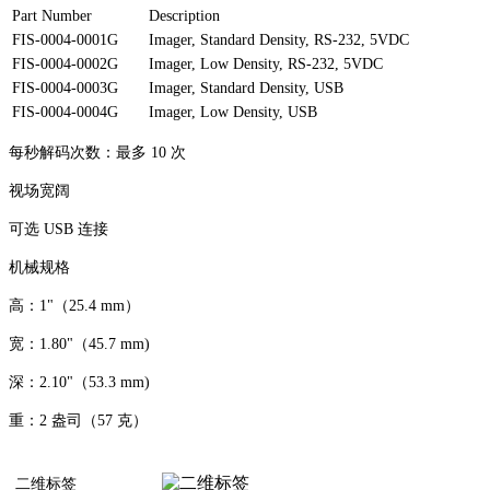
Part Number
Description
FIS-0004-0001G
Imager, Standard Density, RS-232, 5VDC
FIS-0004-0002G
Imager, Low Density, RS-232, 5VDC
FIS-0004-0003G
Imager, Standard Density, USB
FIS-0004-0004G
Imager, Low Density, USB
每秒解码次数：最多 10 次
视场宽阔
可选 USB 连接
机械规格
高：1"（25.4 mm）
宽：1.80"（45.7 mm)
深：2.10"（53.3 mm)
重：2 盎司（57 克）
二维标签