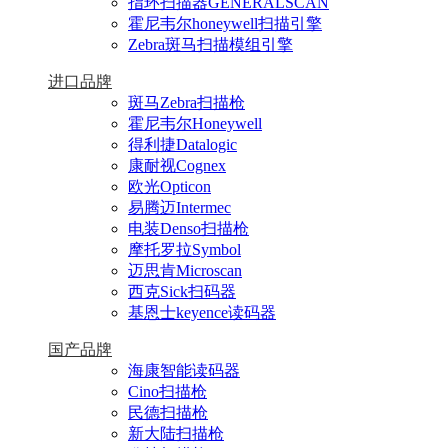
指环扫描器GENERALSCAN
霍尼韦尔honeywell扫描引擎
Zebra斑马扫描模组引擎
进口品牌
斑马Zebra扫描枪
霍尼韦尔Honeywell
得利捷Datalogic
康耐视Cognex
欧光Opticon
易腾迈Intermec
电装Denso扫描枪
摩托罗拉Symbol
迈思肯Microscan
西克Sick扫码器
基恩士keyence读码器
国产品牌
海康智能读码器
Cino扫描枪
民德扫描枪
新大陆扫描枪