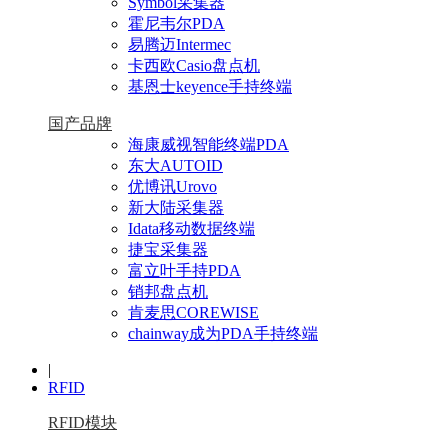
Symbol采集器
霍尼韦尔PDA
易腾迈Intermec
卡西欧Casio盘点机
基恩士keyence手持终端
国产品牌
海康威视智能终端PDA
东大AUTOID
优博讯Urovo
新大陆采集器
Idata移动数据终端
捷宝采集器
富立叶手持PDA
销邦盘点机
肯麦思COREWISE
chainway成为PDA手持终端
|
RFID
RFID模块