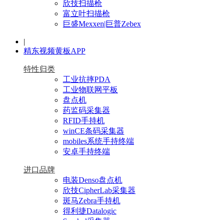
欣技扫描枪
富立叶扫描枪
巨盛Mexxen|巨普Zebex
|
精东视频黄板APP
特性归类
工业抗摔PDA
工业物联网平板
盘点机
药监码采集器
RFID手持机
winCE条码采集器
mobiles系统手持终端
安卓手持终端
进口品牌
电装Denso盘点机
欣技CipherLab采集器
斑马Zebra手持机
得利捷Datalogic