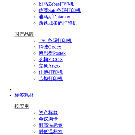
斑马Zebra打印机
佐藤Sato条码打印机
迪马斯Datamax
西铁城条码打印机
国产品牌
TSC条码打印机
科诚Godex
博思得Postek
芝柯ZICOX
立象Argox
佳博打印机
芯烨打印机
|
标签耗材
按应用
资产标签
会议胸卡
耐高温标签
耐低温标签