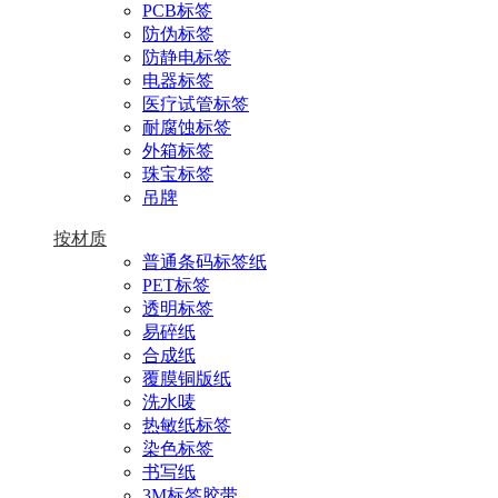
PCB标签
防伪标签
防静电标签
电器标签
医疗试管标签
耐腐蚀标签
外箱标签
珠宝标签
吊牌
按材质
普通条码标签纸
PET标签
透明标签
易碎纸
合成纸
覆膜铜版纸
洗水唛
热敏纸标签
染色标签
书写纸
3M标签胶带