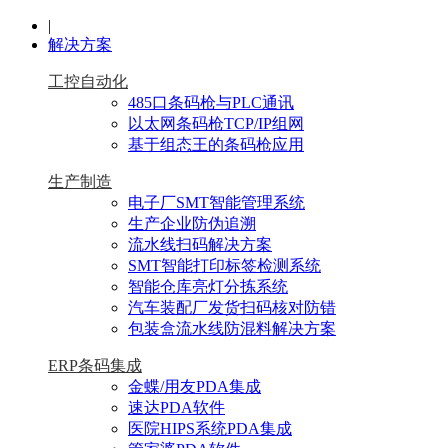
|
解决方案
工控自动化
485口条码枪与PLC通讯
以太网条码枪TCP/IP组网
基于组态王的条码枪应用
生产制造
电子厂SMT智能管理系统
生产企业防伪追溯
流水线扫码解决方案
SMT智能打印标签检测系统
智能仓库亮灯分拣系统
汽车装配厂发货扫码核对防错
包装盒流水线防混料解决方案
ERP条码集成
金蝶/用友PDA集成
速达PDA软件
医院HIPS系统PDA集成