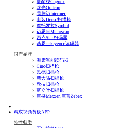
康耐视Cognex
欧光Opticon
易腾迈Intermec
电装Denso扫描枪
摩托罗拉Symbol
迈思肯Microscan
西克Sick扫码器
基恩士keyence读码器
国产品牌
海康智能读码器
Cino扫描枪
民德扫描枪
新大陆扫描枪
欣技扫描枪
富立叶扫描枪
巨盛Mexxen|巨普Zebex
|
精东视频黄板APP
特性归类