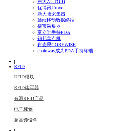
东大AUTOID
优博讯Urovo
新大陆采集器
Idata移动数据终端
捷宝采集器
富立叶手持PDA
销邦盘点机
肯麦思COREWISE
chainway成为PDA手持终端
|
RFID
RFID模块
RFID读写器
有源RFID产品
电子标签
超高频设备
|