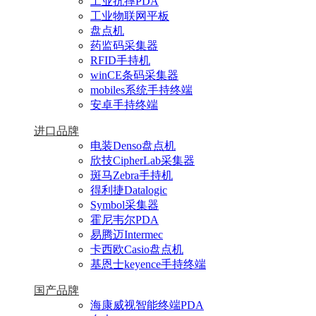
工业抗摔PDA
工业物联网平板
盘点机
药监码采集器
RFID手持机
winCE条码采集器
mobiles系统手持终端
安卓手持终端
进口品牌
电装Denso盘点机
欣技CipherLab采集器
斑马Zebra手持机
得利捷Datalogic
Symbol采集器
霍尼韦尔PDA
易腾迈Intermec
卡西欧Casio盘点机
基恩士keyence手持终端
国产品牌
海康威视智能终端PDA