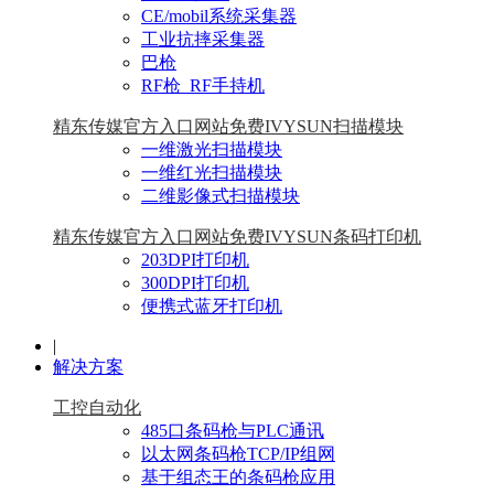
CE/mobil系统采集器
工业抗摔采集器
巴枪
RF枪_RF手持机
精东传媒官方入口网站免费IVYSUN扫描模块
一维激光扫描模块
一维红光扫描模块
二维影像式扫描模块
精东传媒官方入口网站免费IVYSUN条码打印机
203DPI打印机
300DPI打印机
便携式蓝牙打印机
|
解决方案
工控自动化
485口条码枪与PLC通讯
以太网条码枪TCP/IP组网
基于组态王的条码枪应用