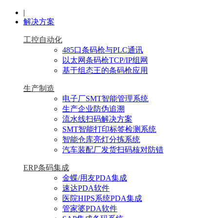
|
解决方案
工控自动化
485口条码枪与PLC通讯
以太网条码枪TCP/IP组网
基于组态王的条码枪应用
生产制造
电子厂SMT智能管理系统
生产企业防伪追溯
流水线扫码解决方案
SMT智能打印标签检测系统
智能仓库亮灯分拣系统
汽车装配厂发货扫码核对防错
ERP条码集成
金蝶/用友PDA集成
速达PDA软件
医院HIPS系统PDA集成
管家婆PDA软件