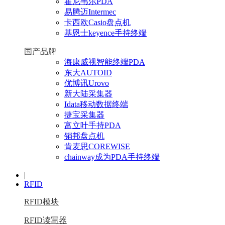
霍尼韦尔PDA
易腾迈Intermec
卡西欧Casio盘点机
基恩士keyence手持终端
国产品牌
海康威视智能终端PDA
东大AUTOID
优博讯Urovo
新大陆采集器
Idata移动数据终端
捷宝采集器
富立叶手持PDA
销邦盘点机
肯麦思COREWISE
chainway成为PDA手持终端
|
RFID
RFID模块
RFID读写器