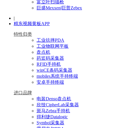
富立叶扫描枪
巨盛Mexxen|巨普Zebex
|
精东视频黄板APP
特性归类
工业抗摔PDA
工业物联网平板
盘点机
药监码采集器
RFID手持机
winCE条码采集器
mobiles系统手持终端
安卓手持终端
进口品牌
电装Denso盘点机
欣技CipherLab采集器
斑马Zebra手持机
得利捷Datalogic
Symbol采集器