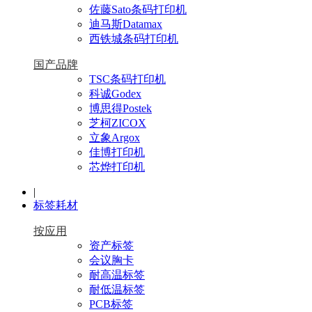
佐藤Sato条码打印机
迪马斯Datamax
西铁城条码打印机
国产品牌
TSC条码打印机
科诚Godex
博思得Postek
芝柯ZICOX
立象Argox
佳博打印机
芯烨打印机
|
标签耗材
按应用
资产标签
会议胸卡
耐高温标签
耐低温标签
PCB标签