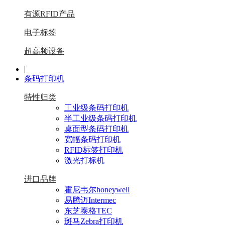
有源RFID产品
电子标签
超高频设备
|
条码打印机
特性归类
工业级条码打印机
半工业级条码打印机
桌面型条码打印机
宽幅条码打印机
RFID标签打印机
激光打标机
进口品牌
霍尼韦尔honeywell
易腾迈Intermec
东芝泰格TEC
斑马Zebra打印机