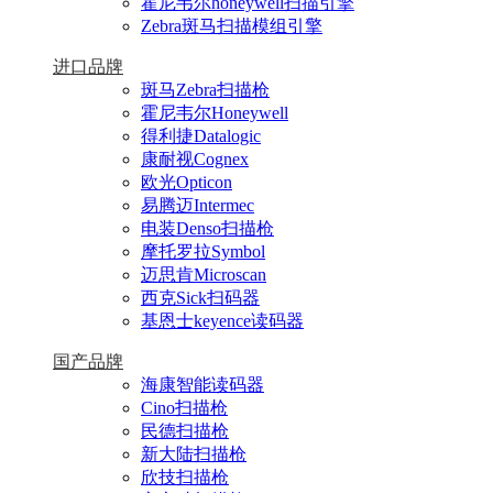
霍尼韦尔honeywell扫描引擎
Zebra斑马扫描模组引擎
进口品牌
斑马Zebra扫描枪
霍尼韦尔Honeywell
得利捷Datalogic
康耐视Cognex
欧光Opticon
易腾迈Intermec
电装Denso扫描枪
摩托罗拉Symbol
迈思肯Microscan
西克Sick扫码器
基恩士keyence读码器
国产品牌
海康智能读码器
Cino扫描枪
民德扫描枪
新大陆扫描枪
欣技扫描枪