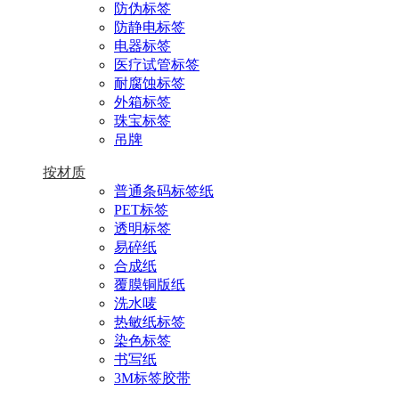
防伪标签
防静电标签
电器标签
医疗试管标签
耐腐蚀标签
外箱标签
珠宝标签
吊牌
按材质
普通条码标签纸
PET标签
透明标签
易碎纸
合成纸
覆膜铜版纸
洗水唛
热敏纸标签
染色标签
书写纸
3M标签胶带