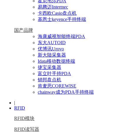
霍尼韦尔PDA
易腾迈Intermec
卡西欧Casio盘点机
基恩士keyence手持终端
国产品牌
海康威视智能终端PDA
东大AUTOID
优博讯Urovo
新大陆采集器
Idata移动数据终端
捷宝采集器
富立叶手持PDA
销邦盘点机
肯麦思COREWISE
chainway成为PDA手持终端
|
RFID
RFID模块
RFID读写器