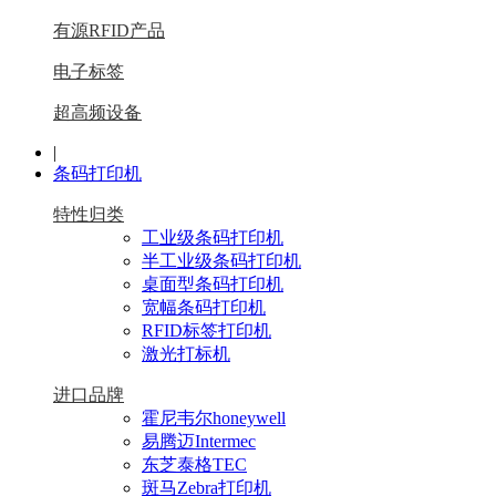
有源RFID产品
电子标签
超高频设备
|
条码打印机
特性归类
工业级条码打印机
半工业级条码打印机
桌面型条码打印机
宽幅条码打印机
RFID标签打印机
激光打标机
进口品牌
霍尼韦尔honeywell
易腾迈Intermec
东芝泰格TEC
斑马Zebra打印机