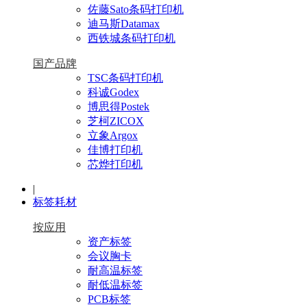
佐藤Sato条码打印机
迪马斯Datamax
西铁城条码打印机
国产品牌
TSC条码打印机
科诚Godex
博思得Postek
芝柯ZICOX
立象Argox
佳博打印机
芯烨打印机
|
标签耗材
按应用
资产标签
会议胸卡
耐高温标签
耐低温标签
PCB标签