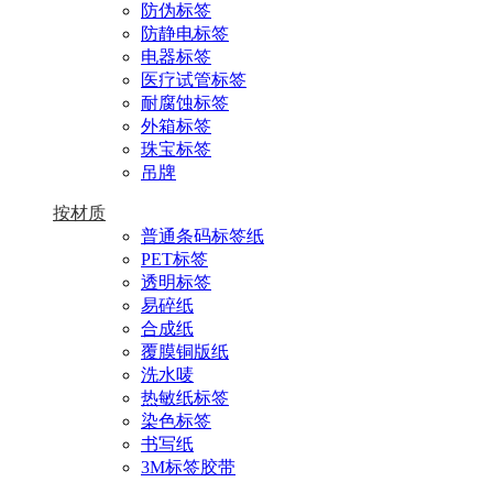
防伪标签
防静电标签
电器标签
医疗试管标签
耐腐蚀标签
外箱标签
珠宝标签
吊牌
按材质
普通条码标签纸
PET标签
透明标签
易碎纸
合成纸
覆膜铜版纸
洗水唛
热敏纸标签
染色标签
书写纸
3M标签胶带