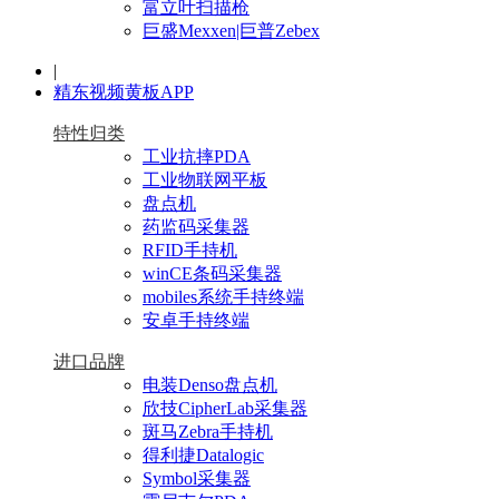
富立叶扫描枪
巨盛Mexxen|巨普Zebex
|
精东视频黄板APP
特性归类
工业抗摔PDA
工业物联网平板
盘点机
药监码采集器
RFID手持机
winCE条码采集器
mobiles系统手持终端
安卓手持终端
进口品牌
电装Denso盘点机
欣技CipherLab采集器
斑马Zebra手持机
得利捷Datalogic
Symbol采集器