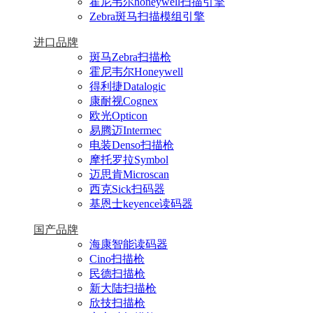
霍尼韦尔honeywell扫描引擎
Zebra斑马扫描模组引擎
进口品牌
斑马Zebra扫描枪
霍尼韦尔Honeywell
得利捷Datalogic
康耐视Cognex
欧光Opticon
易腾迈Intermec
电装Denso扫描枪
摩托罗拉Symbol
迈思肯Microscan
西克Sick扫码器
基恩士keyence读码器
国产品牌
海康智能读码器
Cino扫描枪
民德扫描枪
新大陆扫描枪
欣技扫描枪