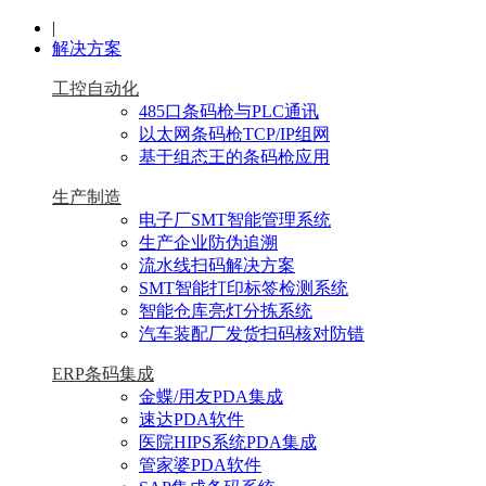
|
解决方案
工控自动化
485口条码枪与PLC通讯
以太网条码枪TCP/IP组网
基于组态王的条码枪应用
生产制造
电子厂SMT智能管理系统
生产企业防伪追溯
流水线扫码解决方案
SMT智能打印标签检测系统
智能仓库亮灯分拣系统
汽车装配厂发货扫码核对防错
ERP条码集成
金蝶/用友PDA集成
速达PDA软件
医院HIPS系统PDA集成
管家婆PDA软件