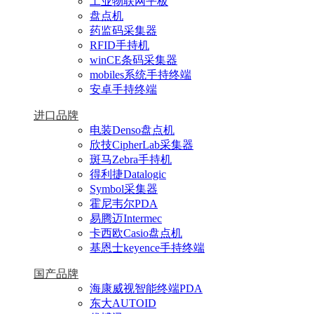
工业物联网平板
盘点机
药监码采集器
RFID手持机
winCE条码采集器
mobiles系统手持终端
安卓手持终端
进口品牌
电装Denso盘点机
欣技CipherLab采集器
斑马Zebra手持机
得利捷Datalogic
Symbol采集器
霍尼韦尔PDA
易腾迈Intermec
卡西欧Casio盘点机
基恩士keyence手持终端
国产品牌
海康威视智能终端PDA
东大AUTOID