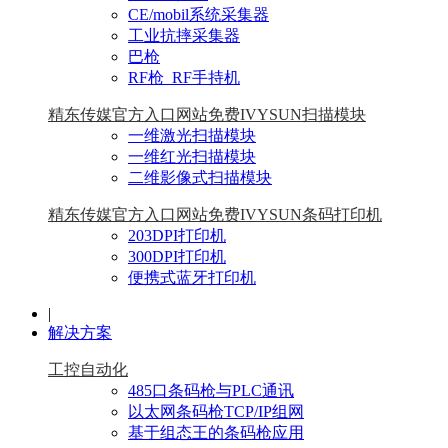
CE/mobil系统采集器
工业抗摔采集器
巴枪
RF枪_RF手持机
精东传媒官方入口网站免费IVYSUN扫描模块
一维激光扫描模块
一维红光扫描模块
二维影像式扫描模块
精东传媒官方入口网站免费IVYSUN条码打印机
203DPI打印机
300DPI打印机
便携式蓝牙打印机
|
解决方案
工控自动化
485口条码枪与PLC通讯
以太网条码枪TCP/IP组网
基于组态王的条码枪应用