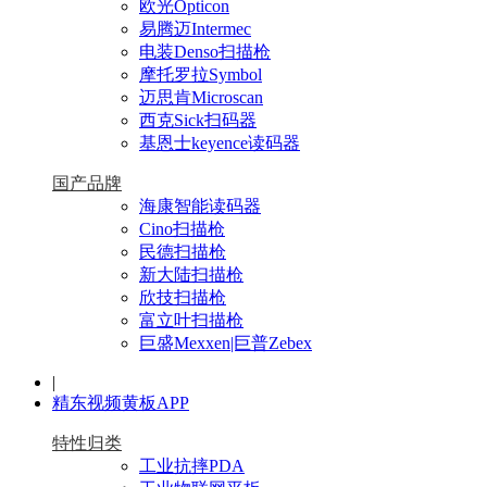
欧光Opticon
易腾迈Intermec
电装Denso扫描枪
摩托罗拉Symbol
迈思肯Microscan
西克Sick扫码器
基恩士keyence读码器
国产品牌
海康智能读码器
Cino扫描枪
民德扫描枪
新大陆扫描枪
欣技扫描枪
富立叶扫描枪
巨盛Mexxen|巨普Zebex
|
精东视频黄板APP
特性归类
工业抗摔PDA