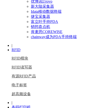
优博讯Urovo
新大陆采集器
Idata移动数据终端
捷宝采集器
富立叶手持PDA
销邦盘点机
肯麦思COREWISE
chainway成为PDA手持终端
|
RFID
RFID模块
RFID读写器
有源RFID产品
电子标签
超高频设备
|
条码打印机