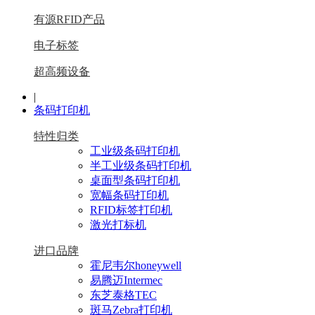
有源RFID产品
电子标签
超高频设备
|
条码打印机
特性归类
工业级条码打印机
半工业级条码打印机
桌面型条码打印机
宽幅条码打印机
RFID标签打印机
激光打标机
进口品牌
霍尼韦尔honeywell
易腾迈Intermec
东芝泰格TEC
斑马Zebra打印机