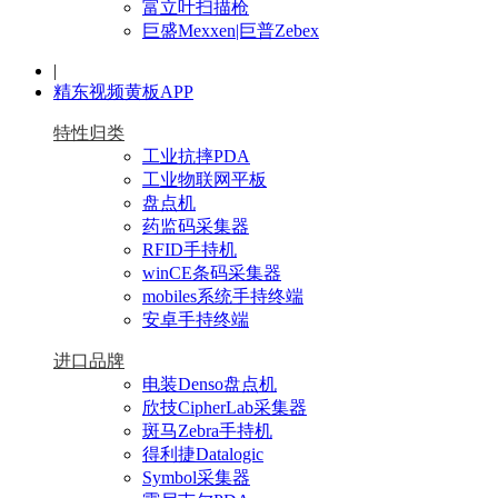
富立叶扫描枪
巨盛Mexxen|巨普Zebex
|
精东视频黄板APP
特性归类
工业抗摔PDA
工业物联网平板
盘点机
药监码采集器
RFID手持机
winCE条码采集器
mobiles系统手持终端
安卓手持终端
进口品牌
电装Denso盘点机
欣技CipherLab采集器
斑马Zebra手持机
得利捷Datalogic
Symbol采集器