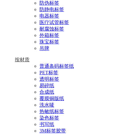
防伪标签
防静电标签
电器标签
医疗试管标签
耐腐蚀标签
外箱标签
珠宝标签
吊牌
按材质
普通条码标签纸
PET标签
透明标签
易碎纸
合成纸
覆膜铜版纸
洗水唛
热敏纸标签
染色标签
书写纸
3M标签胶带