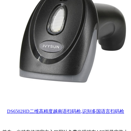
DS6502HD二维高精度越南语扫码枪,识别多国语言扫码枪