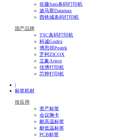
佐藤Sato条码打印机
迪马斯Datamax
西铁城条码打印机
国产品牌
TSC条码打印机
科诚Godex
博思得Postek
芝柯ZICOX
立象Argox
佳博打印机
芯烨打印机
|
标签耗材
按应用
资产标签
会议胸卡
耐高温标签
耐低温标签
PCB标签