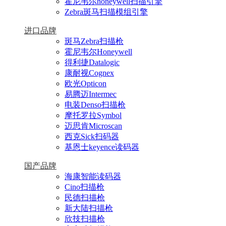
霍尼韦尔honeywell扫描引擎
Zebra斑马扫描模组引擎
进口品牌
斑马Zebra扫描枪
霍尼韦尔Honeywell
得利捷Datalogic
康耐视Cognex
欧光Opticon
易腾迈Intermec
电装Denso扫描枪
摩托罗拉Symbol
迈思肯Microscan
西克Sick扫码器
基恩士keyence读码器
国产品牌
海康智能读码器
Cino扫描枪
民德扫描枪
新大陆扫描枪
欣技扫描枪