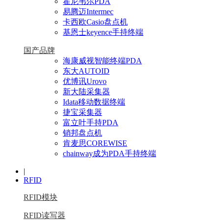
霍尼韦尔PDA
易腾迈Intermec
卡西欧Casio盘点机
基恩士keyence手持终端
国产品牌
海康威视智能终端PDA
东大AUTOID
优博讯Urovo
新大陆采集器
Idata移动数据终端
捷宝采集器
富立叶手持PDA
销邦盘点机
肯麦思COREWISE
chainway成为PDA手持终端
|
RFID
RFID模块
RFID读写器