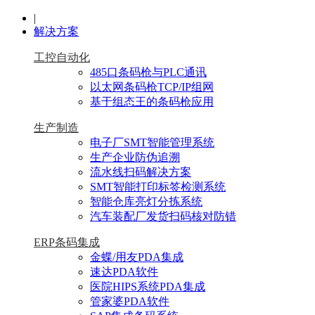
|
解决方案
工控自动化
485口条码枪与PLC通讯
以太网条码枪TCP/IP组网
基于组态王的条码枪应用
生产制造
电子厂SMT智能管理系统
生产企业防伪追溯
流水线扫码解决方案
SMT智能打印标签检测系统
智能仓库亮灯分拣系统
汽车装配厂发货扫码核对防错
ERP条码集成
金蝶/用友PDA集成
速达PDA软件
医院HIPS系统PDA集成
管家婆PDA软件