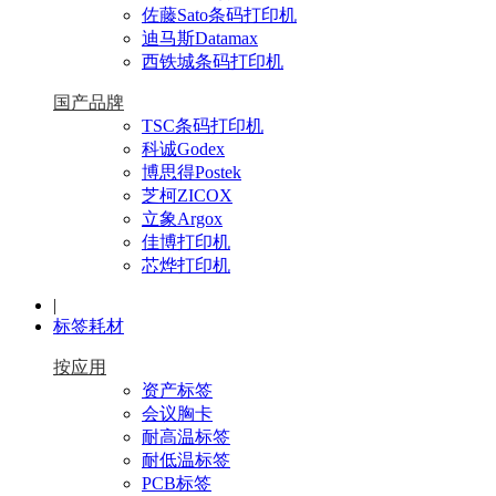
佐藤Sato条码打印机
迪马斯Datamax
西铁城条码打印机
国产品牌
TSC条码打印机
科诚Godex
博思得Postek
芝柯ZICOX
立象Argox
佳博打印机
芯烨打印机
|
标签耗材
按应用
资产标签
会议胸卡
耐高温标签
耐低温标签
PCB标签