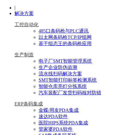
|
解决方案
工控自动化
485口条码枪与PLC通讯
以太网条码枪TCP/IP组网
基于组态王的条码枪应用
生产制造
电子厂SMT智能管理系统
生产企业防伪追溯
流水线扫码解决方案
SMT智能打印标签检测系统
智能仓库亮灯分拣系统
汽车装配厂发货扫码核对防错
ERP条码集成
金蝶/用友PDA集成
速达PDA软件
医院HIPS系统PDA集成
管家婆PDA软件