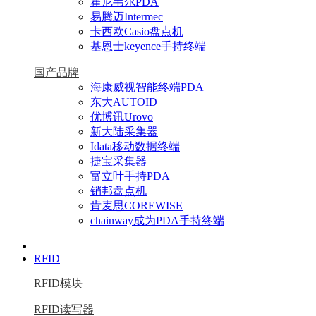
霍尼韦尔PDA
易腾迈Intermec
卡西欧Casio盘点机
基恩士keyence手持终端
国产品牌
海康威视智能终端PDA
东大AUTOID
优博讯Urovo
新大陆采集器
Idata移动数据终端
捷宝采集器
富立叶手持PDA
销邦盘点机
肯麦思COREWISE
chainway成为PDA手持终端
|
RFID
RFID模块
RFID读写器