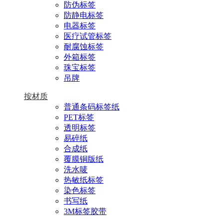
防伪标签
防静电标签
电器标签
医疗试管标签
耐腐蚀标签
外箱标签
珠宝标签
吊牌
按材质
普通条码标签纸
PET标签
透明标签
易碎纸
合成纸
覆膜铜版纸
洗水唛
热敏纸标签
染色标签
书写纸
3M标签胶带