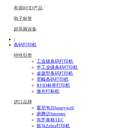
有源RFID产品
电子标签
超高频设备
|
条码打印机
特性归类
工业级条码打印机
半工业级条码打印机
桌面型条码打印机
宽幅条码打印机
RFID标签打印机
激光打标机
进口品牌
霍尼韦尔honeywell
易腾迈Intermec
东芝泰格TEC
斑马Zebra打印机