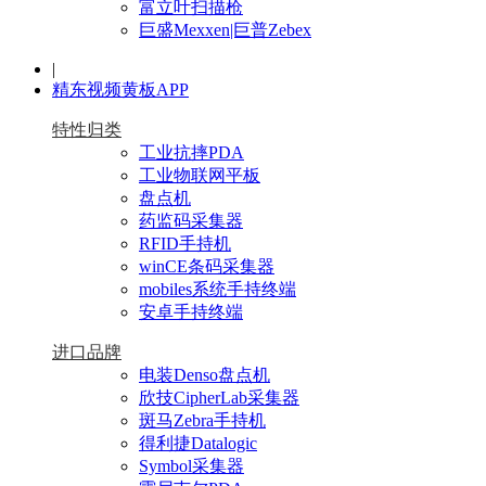
富立叶扫描枪
巨盛Mexxen|巨普Zebex
|
精东视频黄板APP
特性归类
工业抗摔PDA
工业物联网平板
盘点机
药监码采集器
RFID手持机
winCE条码采集器
mobiles系统手持终端
安卓手持终端
进口品牌
电装Denso盘点机
欣技CipherLab采集器
斑马Zebra手持机
得利捷Datalogic
Symbol采集器