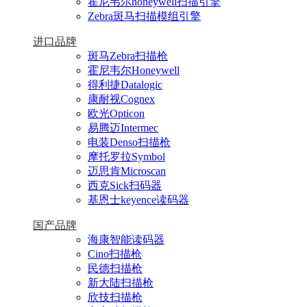
霍尼韦尔honeywell扫描引擎
Zebra斑马扫描模组引擎
进口品牌
斑马Zebra扫描枪
霍尼韦尔Honeywell
得利捷Datalogic
康耐视Cognex
欧光Opticon
易腾迈Intermec
电装Denso扫描枪
摩托罗拉Symbol
迈思肯Microscan
西克Sick扫码器
基恩士keyence读码器
国产品牌
海康智能读码器
Cino扫描枪
民德扫描枪
新大陆扫描枪
欣技扫描枪