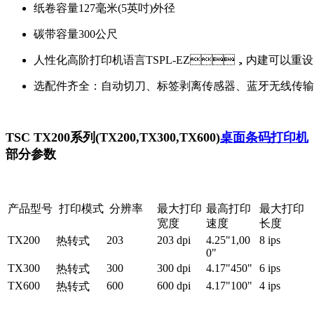
纸卷容量127毫米(5英吋)外径
碳带容量300公尺
人性化高阶打印机语言TSPL-EZ，内建可以重
选配件齐全：自动切刀、标签剥离传感器、蓝牙无线传输模块
TSC TX200系列(TX200,TX300,TX600)
桌面条码打印机
部分参数
产品型号
打印模式
分辨率
最大打印
最高打印
最大打印
宽度
速度
长度
TX200
203
203 dpi
4.25"1,00
8 ips
热转式
0"
TX300
300
300 dpi
4.17"450"
6 ips
热转式
TX600
600
600 dpi
4.17"100"
4 ips
热转式