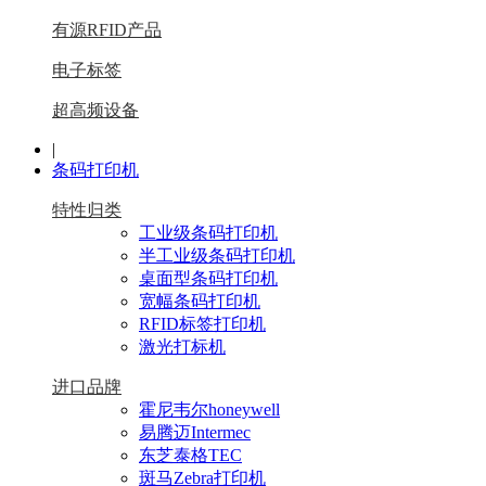
有源RFID产品
电子标签
超高频设备
|
条码打印机
特性归类
工业级条码打印机
半工业级条码打印机
桌面型条码打印机
宽幅条码打印机
RFID标签打印机
激光打标机
进口品牌
霍尼韦尔honeywell
易腾迈Intermec
东芝泰格TEC
斑马Zebra打印机