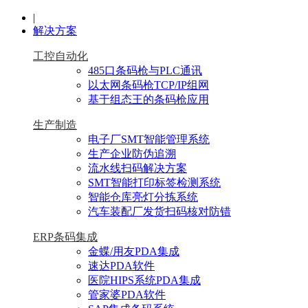
|
解决方案
工控自动化
485口条码枪与PLC通讯
以太网条码枪TCP/IP组网
基于组态王的条码枪应用
生产制造
电子厂SMT智能管理系统
生产企业防伪追溯
流水线扫码解决方案
SMT智能打印标签检测系统
智能仓库亮灯分拣系统
汽车装配厂发货扫码核对防错
ERP条码集成
金蝶/用友PDA集成
速达PDA软件
医院HIPS系统PDA集成
管家婆PDA软件