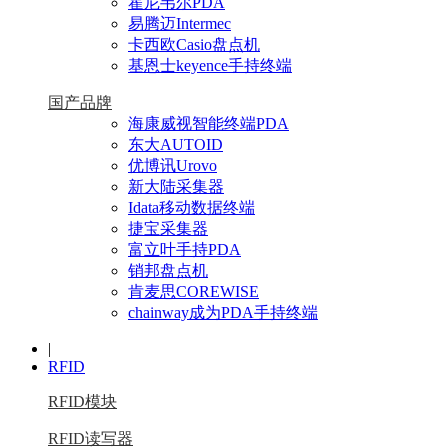
霍尼韦尔PDA
易腾迈Intermec
卡西欧Casio盘点机
基恩士keyence手持终端
国产品牌
海康威视智能终端PDA
东大AUTOID
优博讯Urovo
新大陆采集器
Idata移动数据终端
捷宝采集器
富立叶手持PDA
销邦盘点机
肯麦思COREWISE
chainway成为PDA手持终端
|
RFID
RFID模块
RFID读写器