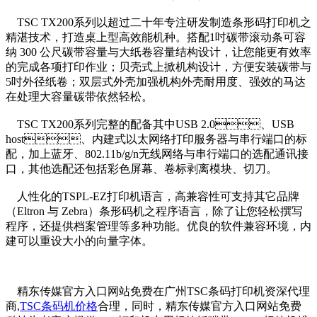
TSC TX200系列以超过二十年专注研发制造条形码打印机之
精湛技术，打造桌上型高效能机种。搭配1吋碳带滚动条可容
纳 300 公尺碳带容量与大纸卷容量结构设计，让您能更有效率
的完成各项打印作业；贝壳式上掀机构设计，方便安装碳带与
5吋外径纸卷；双层式外壳加强机构外壳耐用度、强效的马达
在处理大容量碳带依然轻松。
TSC TX200系列完整的配备其中USB 2.0、USB
host、内建式以太网络打印服务器与串行端口的标
配，加上蓝牙、802.11b/g/n无线网络与串行端口的选配通讯接
口，其他选配还包括彩色屏幕、卷标剥离模块、切刀。
人性化的TSPL-EZ打印机语言，高兼容性可支持其它品牌
（Eltron 与 Zebra）条形码机之程序语言，除了让您轻松撰写
程序，还提供档案管理等多种功能。优良的软件兼容环境，内
建可以重设大小的向量字体。
精东传媒官方入口网站免费在广州TSC条码打印机资深代理
商,
TSC条码机价格
合理，同时，精东传媒官方入口网站免费