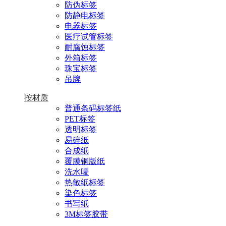
防伪标签
防静电标签
电器标签
医疗试管标签
耐腐蚀标签
外箱标签
珠宝标签
吊牌
按材质
普通条码标签纸
PET标签
透明标签
易碎纸
合成纸
覆膜铜版纸
洗水唛
热敏纸标签
染色标签
书写纸
3M标签胶带