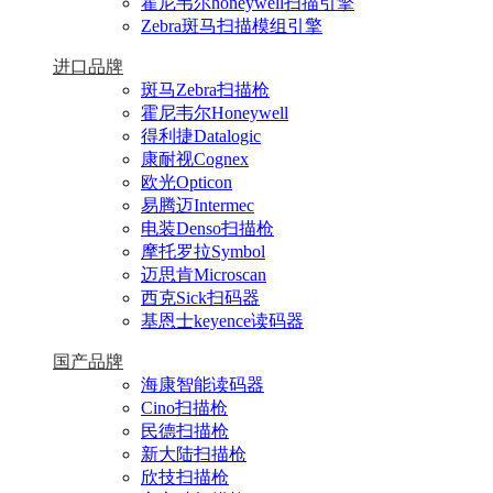
霍尼韦尔honeywell扫描引擎
Zebra斑马扫描模组引擎
进口品牌
斑马Zebra扫描枪
霍尼韦尔Honeywell
得利捷Datalogic
康耐视Cognex
欧光Opticon
易腾迈Intermec
电装Denso扫描枪
摩托罗拉Symbol
迈思肯Microscan
西克Sick扫码器
基恩士keyence读码器
国产品牌
海康智能读码器
Cino扫描枪
民德扫描枪
新大陆扫描枪
欣技扫描枪