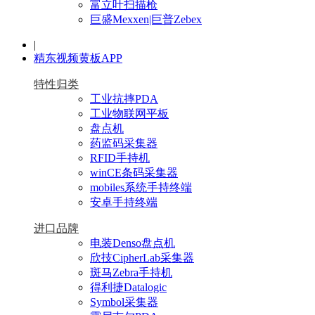
富立叶扫描枪
巨盛Mexxen|巨普Zebex
|
精东视频黄板APP
特性归类
工业抗摔PDA
工业物联网平板
盘点机
药监码采集器
RFID手持机
winCE条码采集器
mobiles系统手持终端
安卓手持终端
进口品牌
电装Denso盘点机
欣技CipherLab采集器
斑马Zebra手持机
得利捷Datalogic
Symbol采集器