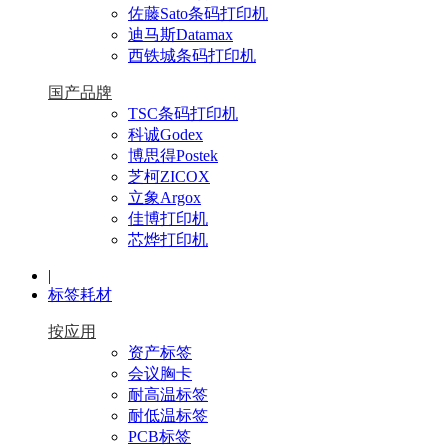
佐藤Sato条码打印机
迪马斯Datamax
西铁城条码打印机
国产品牌
TSC条码打印机
科诚Godex
博思得Postek
芝柯ZICOX
立象Argox
佳博打印机
芯烨打印机
|
标签耗材
按应用
资产标签
会议胸卡
耐高温标签
耐低温标签
PCB标签