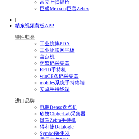
富立叶扫描枪
巨盛Mexxen|巨普Zebex
|
精东视频黄板APP
特性归类
工业抗摔PDA
工业物联网平板
盘点机
药监码采集器
RFID手持机
winCE条码采集器
mobiles系统手持终端
安卓手持终端
进口品牌
电装Denso盘点机
欣技CipherLab采集器
斑马Zebra手持机
得利捷Datalogic
Symbol采集器