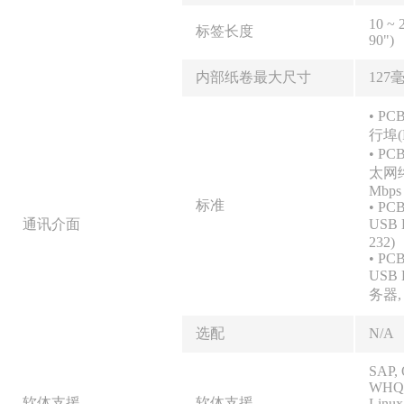
10 ~ 
标签长度
90")
内部纸卷最大尺寸
127毫
• PC
行埠(R
• PC
太网络
Mbps
标准
• PCB
通讯介面
USB 
232)
• PCB
USB
务器, 
选配
N/A
SAP, 
WHQL
软体支援
软体支援
Linux