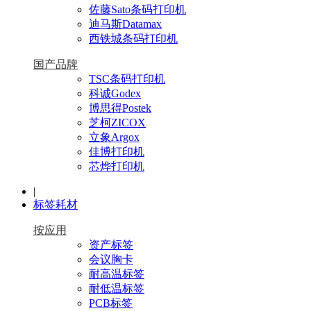
佐藤Sato条码打印机
迪马斯Datamax
西铁城条码打印机
国产品牌
TSC条码打印机
科诚Godex
博思得Postek
芝柯ZICOX
立象Argox
佳博打印机
芯烨打印机
|
标签耗材
按应用
资产标签
会议胸卡
耐高温标签
耐低温标签
PCB标签