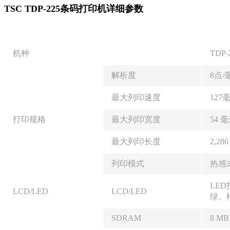
TSC TDP-225条码打印机详细参数
机种
TDP-
解析度
8点/毫
最大列印速度
127毫
打印规格
最大列印宽度
54 毫米
最大列印长度
2,286
列印模式
热感
LED
LCD/LED
LCD/LED
绿、
SDRAM
8 MB