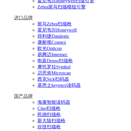
霍尼韦尔honeywell扫描引擎
Zebra斑马扫描模组引擎
进口品牌
斑马Zebra扫描枪
霍尼韦尔Honeywell
得利捷Datalogic
康耐视Cognex
欧光Opticon
易腾迈Intermec
电装Denso扫描枪
摩托罗拉Symbol
迈思肯Microscan
西克Sick扫码器
基恩士keyence读码器
国产品牌
海康智能读码器
Cino扫描枪
民德扫描枪
新大陆扫描枪
欣技扫描枪