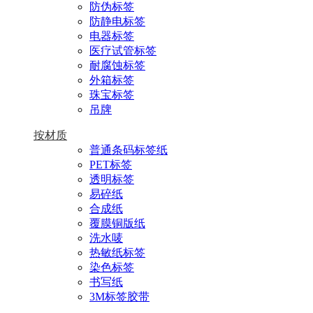
防伪标签
防静电标签
电器标签
医疗试管标签
耐腐蚀标签
外箱标签
珠宝标签
吊牌
按材质
普通条码标签纸
PET标签
透明标签
易碎纸
合成纸
覆膜铜版纸
洗水唛
热敏纸标签
染色标签
书写纸
3M标签胶带