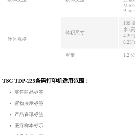
Mirco
Barte
109 
米 (高
体积尺寸
4.29"
硬体规格
8.23"
重量
1.2 
TSC TDP-225条码打印机适用范围：
零售商品标签
置物展示标签
产品资讯标签
医疗样本标示