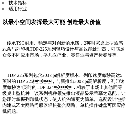
技术指标
适用行业
以最小空间发挥最大可能 创造最大价值
传承TSC耐用、稳定与对创新的承诺，2英吋宽桌上型热感
式条码列印机TDP-225系列轻巧设计与高效能处理器，可满足
众多不同应用市场，举凡医疗业、零售业与资产标签等等。
TDP-225系列包含203 dpi解析度版本、列印速度每秒高达5
英吋的TDP-225，与新推出300 dpi高解析度，列印速
度每秒达4英吋的TDP-324，相较于市场上其他同等
级桌上型机种，该系列机种领先推出液晶显示萤幕之选配，让
您即时掌握列印机状态，使人机沟通更为简单。选配设计包括
内建式乙太网路伺服器轻松整合网路、单机操作键盘可因应停
机问题。