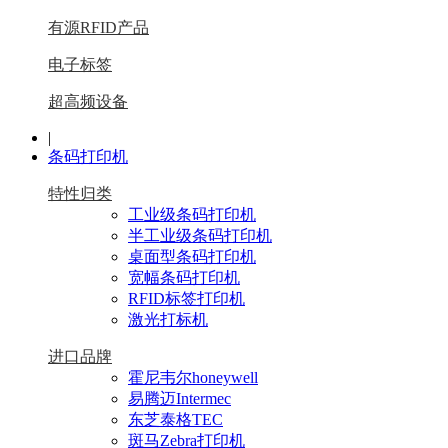
有源RFID产品
电子标签
超高频设备
|
条码打印机
特性归类
工业级条码打印机
半工业级条码打印机
桌面型条码打印机
宽幅条码打印机
RFID标签打印机
激光打标机
进口品牌
霍尼韦尔honeywell
易腾迈Intermec
东芝泰格TEC
斑马Zebra打印机