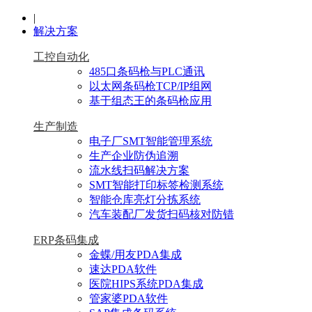
|
解决方案
工控自动化
485口条码枪与PLC通讯
以太网条码枪TCP/IP组网
基于组态王的条码枪应用
生产制造
电子厂SMT智能管理系统
生产企业防伪追溯
流水线扫码解决方案
SMT智能打印标签检测系统
智能仓库亮灯分拣系统
汽车装配厂发货扫码核对防错
ERP条码集成
金蝶/用友PDA集成
速达PDA软件
医院HIPS系统PDA集成
管家婆PDA软件