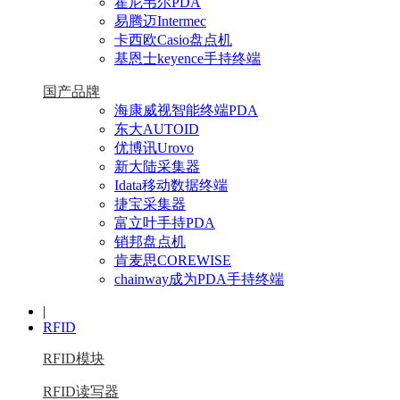
霍尼韦尔PDA
易腾迈Intermec
卡西欧Casio盘点机
基恩士keyence手持终端
国产品牌
海康威视智能终端PDA
东大AUTOID
优博讯Urovo
新大陆采集器
Idata移动数据终端
捷宝采集器
富立叶手持PDA
销邦盘点机
肯麦思COREWISE
chainway成为PDA手持终端
|
RFID
RFID模块
RFID读写器