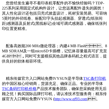
您曾经发生遍寻不着印表机零配件的不愉快经验吗？TDP-
225系列采用固定式机构件设计，让您远离配件遗失的困扰！
其人性化设计还包括贝壳式掀盖设计，耗材安装简易、可容纳
5英吋的外径纸卷、标配印字头抬起感测器、穿透式(纸张间
距)感测器及反射式(黑线标记)全域可调式感测器，确保纸张列
印位置更精准。
配备高效能200 MHz微处理器；内建4 MB Flash、8
MB SDRAM及一组microSD卡插槽，记忆体容量最高可扩充至
4GB，同时可支援模拟其他品牌条码机之程式语言，提
供良好的软体相容环境。
精东传媒官方入口网站免费IVYSUN是半导体
TSC条打印机
的中国区核心经销商，货源充足、确保正品。专业的半导体
TSC条码打印机价格
产品技术服务团队，确保您采购使用无后
顾之忧！购买国际品牌打印机，请认准技术型服务商：精东传
媒官方入口网站免费IVYSUN (
http://www.qf93.com
)。