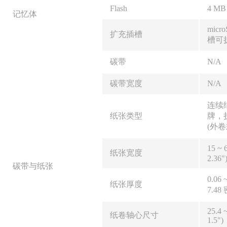
Flash
4 MB
记忆体
mic
扩充插槽
槽可扩
碳带
N/A
碳带宽度
N/A
连续纸
纸张类型
牌
(外卷
15 ~
纸张宽度
2.36"
碳带与纸张
0.06 
纸张厚度
7.48
25.4 
纸卷轴心尺寸
1.5")