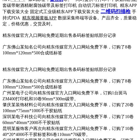
套碳带耐酒精耐腐蚀碳带及标签打印机 自动切刀标签打印机 精东APP
二维码扫描枪
下载安装大全 固定式工业级精东APP下载安装大全
手
持式PDA
精东视频黄板APP
数据采集终端等设备。产品齐全，质量稳
定，价格优惠，交货及时。
精东传媒官方入口网站免费近期出售条码标签贴纸部分记录
广东佛山某知名公司向精东传媒官方入口网站免费下单，订购了8卷
100mm*120mm*500合成纸标签
精东传媒官方入口网站免费近期出售条码标签贴纸部分记录
广东佛山某知名公司向精东传媒官方入口网站免费下单，订购了8卷
100mm*120mm*500合成纸标签
广州某电子公司向精东传媒官方入口网站免费下单，订购1台斑马
ZM400打印机和10卷90mm*300m碳带。
肇庆某装饰材料公司向精东传媒官方入口网站免费下单，订购了20卷
100mm*75mm*1000不干胶贴纸
深圳某电子科技公司向精东传媒官方入口网站免费下单，订购了10卷
60mm*40mm*2000不干胶贴纸
昆明某服饰客户再次向精东传媒官方入口网站免费下单，订购了10卷
40*20*4000不干胶标签和6卷110mm*70碳带。