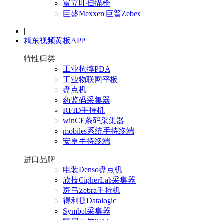
富立叶扫描枪
巨盛Mexxen|巨普Zebex
|
精东视频黄板APP
特性归类
工业抗摔PDA
工业物联网平板
盘点机
药监码采集器
RFID手持机
winCE条码采集器
mobiles系统手持终端
安卓手持终端
进口品牌
电装Denso盘点机
欣技CipherLab采集器
斑马Zebra手持机
得利捷Datalogic
Symbol采集器