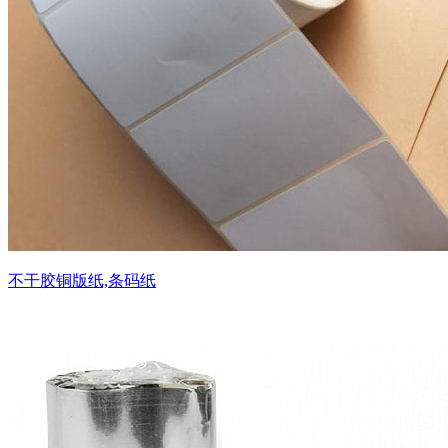
不干胶铜版纸,条码纸