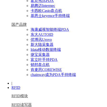
霍尼韦尔PDA
易腾迈Intermec
卡西欧Casio盘点机
基恩士keyence手持终端
国产品牌
海康威视智能终端PDA
东大AUTOID
优博讯Urovo
新大陆采集器
Idata移动数据终端
捷宝采集器
富立叶手持PDA
销邦盘点机
肯麦思COREWISE
chainway成为PDA手持终端
|
RFID
RFID模块
RFID读写器