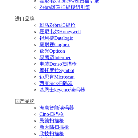
霍尼韦尔honeywell扫描引擎
Zebra斑马扫描模组引擎
进口品牌
斑马Zebra扫描枪
霍尼韦尔Honeywell
得利捷Datalogic
康耐视Cognex
欧光Opticon
易腾迈Intermec
电装Denso扫描枪
摩托罗拉Symbol
迈思肯Microscan
西克Sick扫码器
基恩士keyence读码器
国产品牌
海康智能读码器
Cino扫描枪
民德扫描枪
新大陆扫描枪
欣技扫描枪