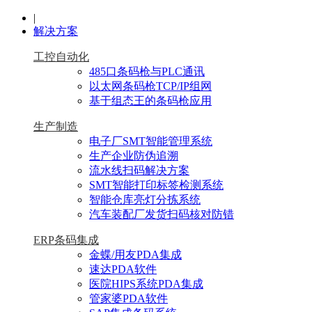
|
解决方案
工控自动化
485口条码枪与PLC通讯
以太网条码枪TCP/IP组网
基于组态王的条码枪应用
生产制造
电子厂SMT智能管理系统
生产企业防伪追溯
流水线扫码解决方案
SMT智能打印标签检测系统
智能仓库亮灯分拣系统
汽车装配厂发货扫码核对防错
ERP条码集成
金蝶/用友PDA集成
速达PDA软件
医院HIPS系统PDA集成
管家婆PDA软件