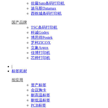
佐藤Sato条码打印机
迪马斯Datamax
西铁城条码打印机
国产品牌
TSC条码打印机
科诚Godex
博思得Postek
芝柯ZICOX
立象Argox
佳博打印机
芯烨打印机
|
标签耗材
按应用
资产标签
会议胸卡
耐高温标签
耐低温标签
PCB标签