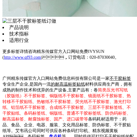
产品说明
技术指标
适用行业
更多标签详情咨询精东传媒官方入口网站免费IVYSUN
(
http://www.qf93.com
)，订货电话：020-87030040。
广州精东传媒官方入口网站免费信息科技有限公司是一家
不干胶标签
专业生产企业,是国内一流
的
耐高温标签贴纸
材料供应商生产商，拥有
成熟的制作技术和优异的生产设备,主要产品有：卷
筒类压光书写纸
（胶版纸）不干胶标签、铜版纸不干胶标签、镜面纸不干胶标签、热
转移不干胶贴纸、热敏纸不干胶标签、荧光纸不干胶标签、激光打印
纸、铝箔纸不干胶标签、合成纸不干胶标签、三层不干胶标签纸、不
干胶贴纸、条码标签纸、铜版纸、普通不干胶标签纸、防伪码标签、
耐高温标签、耐腐蚀标签、国产、进口碳带等
条码耗材适用于：药
品、食品、企业、电器、服装、文化用品标签、防伪标签、不干胶贴
纸等。艾韦讯公司同时可供应各种条码打印机、精东视频黄板
APP、条码标签，
盘点机
等。 同时提供可打印不干胶贴纸的配