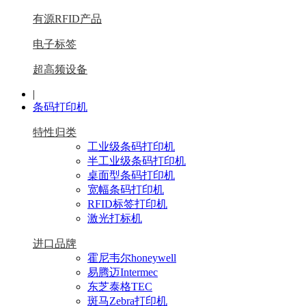
有源RFID产品
电子标签
超高频设备
|
条码打印机
特性归类
工业级条码打印机
半工业级条码打印机
桌面型条码打印机
宽幅条码打印机
RFID标签打印机
激光打标机
进口品牌
霍尼韦尔honeywell
易腾迈Intermec
东芝泰格TEC
斑马Zebra打印机