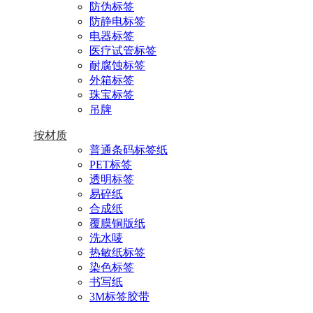
防伪标签
防静电标签
电器标签
医疗试管标签
耐腐蚀标签
外箱标签
珠宝标签
吊牌
按材质
普通条码标签纸
PET标签
透明标签
易碎纸
合成纸
覆膜铜版纸
洗水唛
热敏纸标签
染色标签
书写纸
3M标签胶带