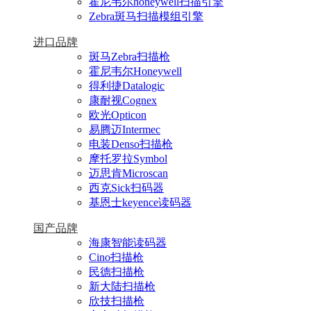
霍尼韦尔honeywell扫描引擎
Zebra斑马扫描模组引擎
进口品牌
斑马Zebra扫描枪
霍尼韦尔Honeywell
得利捷Datalogic
康耐视Cognex
欧光Opticon
易腾迈Intermec
电装Denso扫描枪
摩托罗拉Symbol
迈思肯Microscan
西克Sick扫码器
基恩士keyence读码器
国产品牌
海康智能读码器
Cino扫描枪
民德扫描枪
新大陆扫描枪
欣技扫描枪