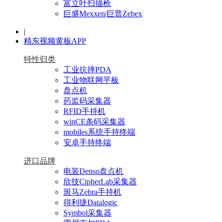
富立叶扫描枪
巨盛Mexxen|巨普Zebex
|
精东视频黄板APP
特性归类
工业抗摔PDA
工业物联网平板
盘点机
药监码采集器
RFID手持机
winCE条码采集器
mobiles系统手持终端
安卓手持终端
进口品牌
电装Denso盘点机
欣技CipherLab采集器
斑马Zebra手持机
得利捷Datalogic
Symbol采集器