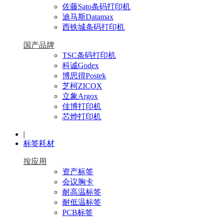
佐藤Sato条码打印机
迪马斯Datamax
西铁城条码打印机
国产品牌
TSC条码打印机
科诚Godex
博思得Postek
芝柯ZICOX
立象Argox
佳博打印机
芯烨打印机
|
标签耗材
按应用
资产标签
会议胸卡
耐高温标签
耐低温标签
PCB标签