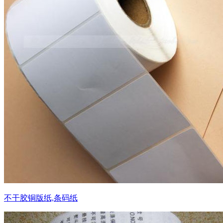
不干胶铜版纸,条码纸