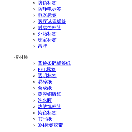
防伪标签
防静电标签
电器标签
医疗试管标签
耐腐蚀标签
外箱标签
珠宝标签
吊牌
按材质
普通条码标签纸
PET标签
透明标签
易碎纸
合成纸
覆膜铜版纸
洗水唛
热敏纸标签
染色标签
书写纸
3M标签胶带