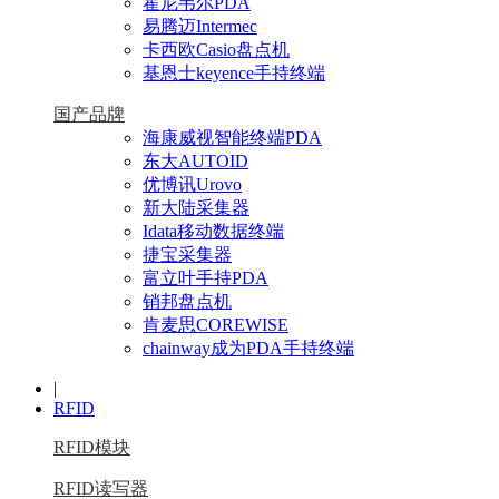
霍尼韦尔PDA
易腾迈Intermec
卡西欧Casio盘点机
基恩士keyence手持终端
国产品牌
海康威视智能终端PDA
东大AUTOID
优博讯Urovo
新大陆采集器
Idata移动数据终端
捷宝采集器
富立叶手持PDA
销邦盘点机
肯麦思COREWISE
chainway成为PDA手持终端
|
RFID
RFID模块
RFID读写器