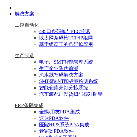
|
解决方案
工控自动化
485口条码枪与PLC通讯
以太网条码枪TCP/IP组网
基于组态王的条码枪应用
生产制造
电子厂SMT智能管理系统
生产企业防伪追溯
流水线扫码解决方案
SMT智能打印标签检测系统
智能仓库亮灯分拣系统
汽车装配厂发货扫码核对防错
ERP条码集成
金蝶/用友PDA集成
速达PDA软件
医院HIPS系统PDA集成
管家婆PDA软件