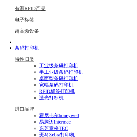
有源RFID产品
电子标签
超高频设备
|
条码打印机
特性归类
工业级条码打印机
半工业级条码打印机
桌面型条码打印机
宽幅条码打印机
RFID标签打印机
激光打标机
进口品牌
霍尼韦尔honeywell
易腾迈Intermec
东芝泰格TEC
斑马Zebra打印机