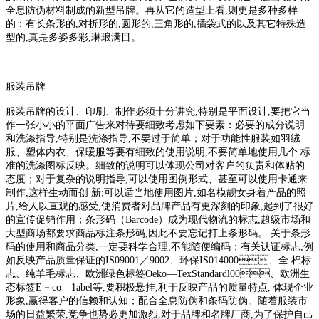
全息防伪材料制成的新型吊牌。再从它的造型上看,则更是多种多样
的：有长条形的,对折形的,圆形的,三角形的,插袋式的以及其它特殊造
型的,真是多姿多彩,琳琅满目。
服装吊牌
服装吊牌的设计、印刷、制作必须十分讲究,特别是平面设计,要把它当
作一张小小的平面广告来对待要细致考虑如下要素：必要的成分说明
和洗涤指导,特别是洗涤指导,不要过于简单；对于功能性服装如羽绒
服、塑体内衣、保暖服等要有细致的使用说明,不要简单地使用几个 标
准的洗涤图标反映。细致的说明可以体现公司对客户的负责和体贴的
态度；对于复杂的说明指导,可以使用图例形式、甚至可以使用卡通来
制作,这样生动而创 新;可以适当地使用图片,如名模靓女身着产品的照
片,给人以直观的感受,使消费者对品牌产品有更深刻的印象,起到了很好
的宣传促销作用；条形码（Barcode）成为现代物流的标志,超级市场和
大型商场都要求商品标注条形码,因此不要忘记打上条形码。 关于条形
码的使用和商品分类,一定要科学合理,不能随便编码；有关认证标志,例
如反映产品质量保证的IS09001／9002、环保IS014000、全 棉标
志、纯羊毛标志、欧洲绿色标签Oeko—TexStandardl00、欧洲生
态标签E－co—1abel等,要积极悬挂,利于反映产品的质量特点, 体现企业
形象,赢得客户的信赖和认知；配合全息防伪和条码防伪。随着服装市
场的日益繁荣,竞争也势必更加激烈,对于品牌和名牌厂商,为了保护自己