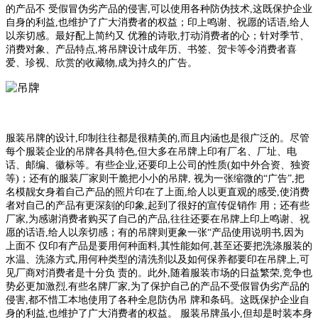
的产品不 受假冒伪劣产品的侵害,可以使用各种防伪技术,这既保护企业
自身的利益,也维护了广大消费者的权益；印上鸣谢、祝愿的话语,给人
以亲切感。最好配上简约又 优雅的诗歌,打动消费者的心；针对季节、
消费对象、产品特点,将吊牌设计成年历、书签、贺卡等令消费者喜
爱、珍视、欣赏的收藏物,成为持久的广告。
服装吊牌的设计,印制往往都是很精美的,而且内涵也是很广泛的。尽管
每个服装企业的吊牌各具特色,但大多在吊牌上印有厂名、厂址、电
话、邮编、徽标等。有些企业,还要印上公司的性质(如中外合资、独资
等)；还有的服装厂家则干脆把小小的吊牌, 视为一张缩微的“广告”,把
名模靓女身着自己产品的照片印在了上面,给人以更直观的感受,使消费
者对自己的产品有更深刻的印象,起到了很好的宣传促销作 用；还有些
厂家,为感谢消费者购买了自己的产品,往往还要在吊牌上印上鸣谢、祝
愿的话语,给人以亲切感；有的吊牌则更象一张“产品使用说明书,因为
上面不 仅印有产品是要用何种面料,其性能如何,甚至还要把洗涤服装的
水温、洗涤方式,用何种类型的清洗剂以及如何保养都要印在吊牌上,可
见厂商对消费者是十分负 责的。此外,随着服装市场的日益繁荣,竞争也
势必更加激烈,有些名牌厂家,为了保护自己的产品不受假冒伪劣产品的
侵害,都不惜工本地使用了各种全息防伪吊 牌和条码。这既保护企业自
身的利益,也维护了广大消费者的权益。 服装吊牌虽小,但却是时装本身