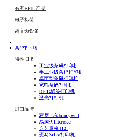
有源RFID产品
电子标签
超高频设备
|
条码打印机
特性归类
工业级条码打印机
半工业级条码打印机
桌面型条码打印机
宽幅条码打印机
RFID标签打印机
激光打标机
进口品牌
霍尼韦尔honeywell
易腾迈Intermec
东芝泰格TEC
斑马Zebra打印机