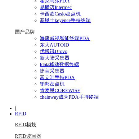
霍尼韦尔PDA
易腾迈Intermec
卡西欧Casio盘点机
基恩士keyence手持终端
国产品牌
海康威视智能终端PDA
东大AUTOID
优博讯Urovo
新大陆采集器
Idata移动数据终端
捷宝采集器
富立叶手持PDA
销邦盘点机
肯麦思COREWISE
chainway成为PDA手持终端
|
RFID
RFID模块
RFID读写器