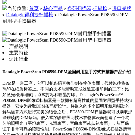
当前位置:
首页
核心产品
条码扫描器,扫描枪
进口品牌
>
>
>
Datalogic得利捷扫描枪
Datalogic PowerScan PD8590-DPM
>
>
耐用型手扫描器
产品说明
主要特征
适用行业
Datalogic PowerScan PD8590-DPM坚固耐用型手持式扫描器产品介绍
DPM是一道工序，它可以把条码直接印刻在物体表面，代替以往将条
码印在纸质标签上。不同的技术能帮助完成这道直接印刻的工序：比
如激光/化学雕刻，点式打标和喷墨打印。Datalogic’s PowerScan™
PD8590-DPM影像式扫描器是一款拥有超高性能的坚固耐用型手持式扫
描器，它专为读取DPM条码所设计。将嵌入的多个照明系统和强劲的
解码运算方式进行完美的结合之后，PD8590-DPM扫描器就可以读取那
些难读的DPM条码。嵌入式的多轴照明技术在物体表面创造了一个均
匀的照明光（平坦表面，光滑表面，弯曲表面或点刻表面），从而保
证了非常可靠的读取性能。PowerScan PD8590-DPM影像式扫描器所带
的是一个可以快速对多种条码进行解码的处理器，允许操作人员以最