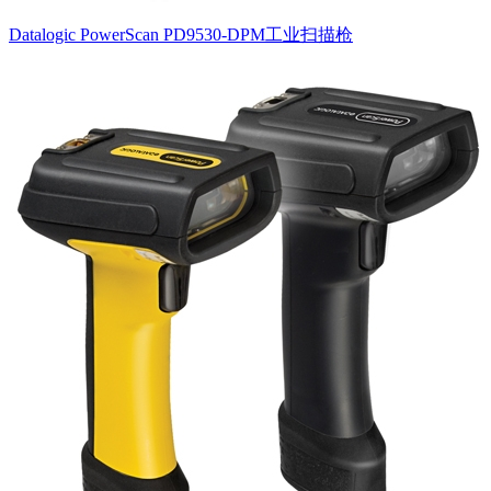
Datalogic PowerScan PD9530-DPM工业扫描枪