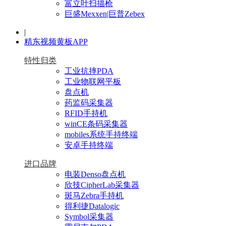
富立叶扫描枪
巨盛Mexxen|巨普Zebex
|
精东视频黄板APP
特性归类
工业抗摔PDA
工业物联网平板
盘点机
药监码采集器
RFID手持机
winCE条码采集器
mobiles系统手持终端
安卓手持终端
进口品牌
电装Denso盘点机
欣技CipherLab采集器
斑马Zebra手持机
得利捷Datalogic
Symbol采集器