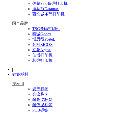
佐藤Sato条码打印机
迪马斯Datamax
西铁城条码打印机
国产品牌
TSC条码打印机
科诚Godex
博思得Postek
芝柯ZICOX
立象Argox
佳博打印机
芯烨打印机
|
标签耗材
按应用
资产标签
会议胸卡
耐高温标签
耐低温标签
PCB标签