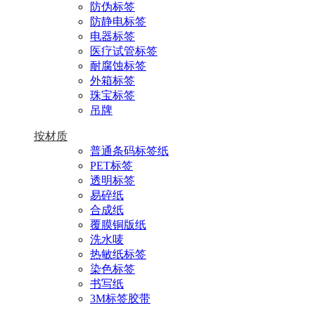
防伪标签
防静电标签
电器标签
医疗试管标签
耐腐蚀标签
外箱标签
珠宝标签
吊牌
按材质
普通条码标签纸
PET标签
透明标签
易碎纸
合成纸
覆膜铜版纸
洗水唛
热敏纸标签
染色标签
书写纸
3M标签胶带