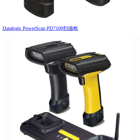
Datalogic PowerScan PD7100扫描枪