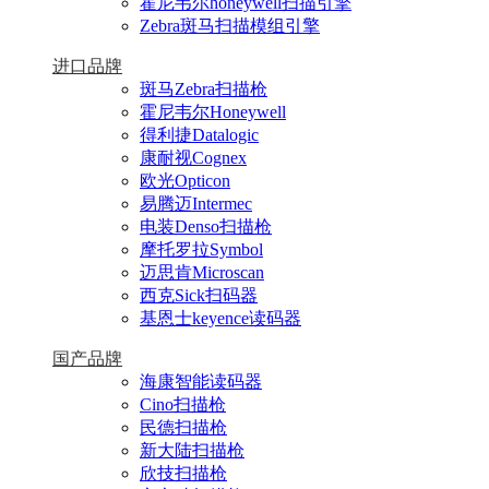
霍尼韦尔honeywell扫描引擎
Zebra斑马扫描模组引擎
进口品牌
斑马Zebra扫描枪
霍尼韦尔Honeywell
得利捷Datalogic
康耐视Cognex
欧光Opticon
易腾迈Intermec
电装Denso扫描枪
摩托罗拉Symbol
迈思肯Microscan
西克Sick扫码器
基恩士keyence读码器
国产品牌
海康智能读码器
Cino扫描枪
民德扫描枪
新大陆扫描枪
欣技扫描枪