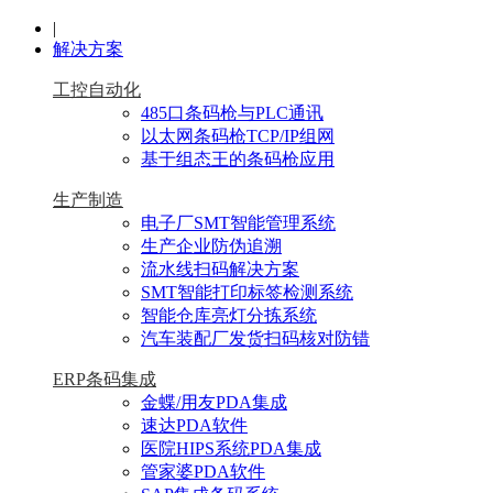
|
解决方案
工控自动化
485口条码枪与PLC通讯
以太网条码枪TCP/IP组网
基于组态王的条码枪应用
生产制造
电子厂SMT智能管理系统
生产企业防伪追溯
流水线扫码解决方案
SMT智能打印标签检测系统
智能仓库亮灯分拣系统
汽车装配厂发货扫码核对防错
ERP条码集成
金蝶/用友PDA集成
速达PDA软件
医院HIPS系统PDA集成
管家婆PDA软件