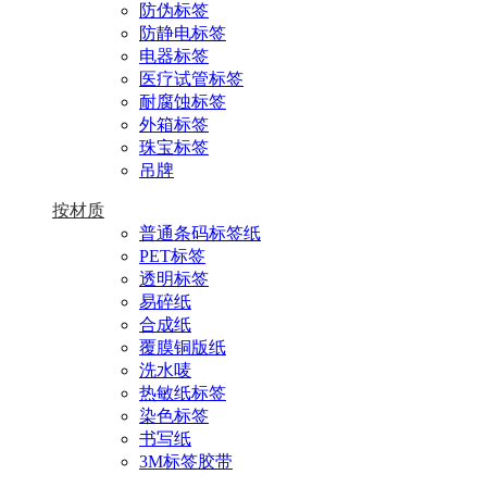
防伪标签
防静电标签
电器标签
医疗试管标签
耐腐蚀标签
外箱标签
珠宝标签
吊牌
按材质
普通条码标签纸
PET标签
透明标签
易碎纸
合成纸
覆膜铜版纸
洗水唛
热敏纸标签
染色标签
书写纸
3M标签胶带