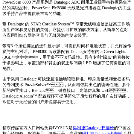
PowerScan 8000 产品系列是 Datalogic ADC 耐用工业级手持数据采集产
品的高级品种。PowerScan PM8300 无线激光扫描器在 Datalogic的工业
级手持产品中提供最丰富的功能。
带 Datalogic 的 STAR Cordless System™ 窄带无线电通信是提高工作场
所生产率和灵活性的关键。它提供可扩展的解决方案，从简单的点对
点应用到结合网络容量与无缝漫游的复杂装置。
带有3 个按钮键区的选件显示屏，可提供时间和电池状态，并允许操作
员与主机对话。 PM8300 阅读器配有 Datalogic特有的 3 Green Lights
(3GL™)，用于良不不读码反馈。具有专利“绿点”的直接位
于条形码上，罩盖顶部和背面的双正常阅读 LED 增加了任何角度的可
见性。
由于采用 Datalogic 可快速且准确地读取标准、印刷质量差和受损条码
的专利技术 PuzzleSolver™，从而增强其出色的读码性能。多个
新的内置接口；RS- 232、键盘接口、光笔仿真和 USB。
Datalogic Aladdin™ 配置程序可提供简化了启动程序的用户友好功能，
即使对于无经验的用户来说都易于使用。
精东传媒官方入口网站免费IVYSUN是
得利捷Datalogic扫描枪
的中国区
核心经销商，货源充足、确保正品。专业的
得利捷Datalogic扫描枪
产品