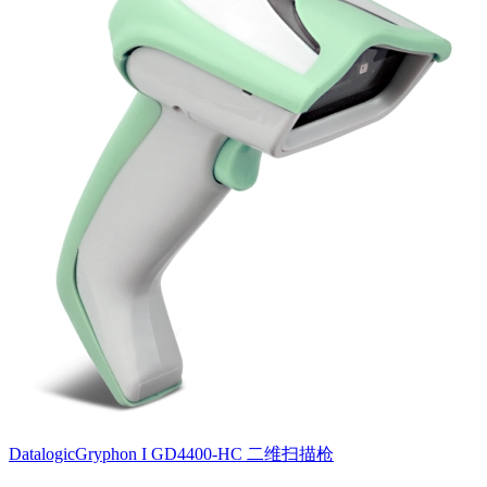
DatalogicGryphon I GD4400-HC 二维扫描枪