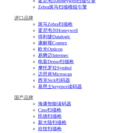
霍尼韦尔honeywell扫描引擎
Zebra斑马扫描模组引擎
进口品牌
斑马Zebra扫描枪
霍尼韦尔Honeywell
得利捷Datalogic
康耐视Cognex
欧光Opticon
易腾迈Intermec
电装Denso扫描枪
摩托罗拉Symbol
迈思肯Microscan
西克Sick扫码器
基恩士keyence读码器
国产品牌
海康智能读码器
Cino扫描枪
民德扫描枪
新大陆扫描枪
欣技扫描枪