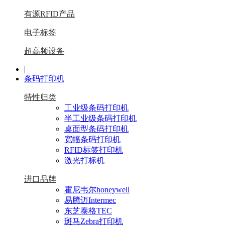
有源RFID产品
电子标签
超高频设备
|
条码打印机
特性归类
工业级条码打印机
半工业级条码打印机
桌面型条码打印机
宽幅条码打印机
RFID标签打印机
激光打标机
进口品牌
霍尼韦尔honeywell
易腾迈Intermec
东芝泰格TEC
斑马Zebra打印机