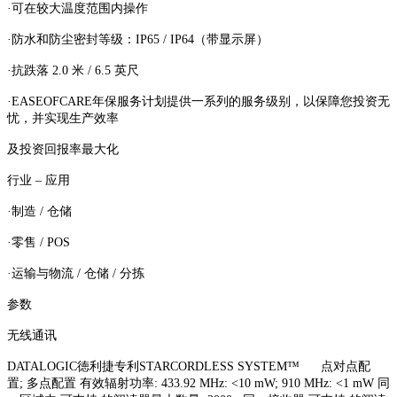
·可在较大温度范围内操作
·防水和防尘密封等级：IP65 / IP64（带显示屏）
·抗跌落 2.0 米 / 6.5 英尺
·EASEOFCARE年保服务计划提供一系列的服务级别，以保障您投资无
忧，并实现生产效率
及投资回报率最大化
行业 – 应用
·制造 / 仓储
·零售 / POS
·运输与物流 / 仓储 / 分拣
参数
无线通讯
DATALOGIC徳利捷专利STARCORDLESS SYSTEM™ 点对点配
置; 多点配置 有效辐射功率: 433.92 MHz: <10 mW; 910 MHz: <1 mW 同