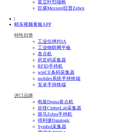
富立叶扫描枪
巨盛Mexxen|巨普Zebex
|
精东视频黄板APP
特性归类
工业抗摔PDA
工业物联网平板
盘点机
药监码采集器
RFID手持机
winCE条码采集器
mobiles系统手持终端
安卓手持终端
进口品牌
电装Denso盘点机
欣技CipherLab采集器
斑马Zebra手持机
得利捷Datalogic
Symbol采集器