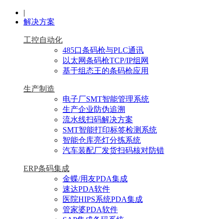
|
解决方案
工控自动化
485口条码枪与PLC通讯
以太网条码枪TCP/IP组网
基于组态王的条码枪应用
生产制造
电子厂SMT智能管理系统
生产企业防伪追溯
流水线扫码解决方案
SMT智能打印标签检测系统
智能仓库亮灯分拣系统
汽车装配厂发货扫码核对防错
ERP条码集成
金蝶/用友PDA集成
速达PDA软件
医院HIPS系统PDA集成
管家婆PDA软件