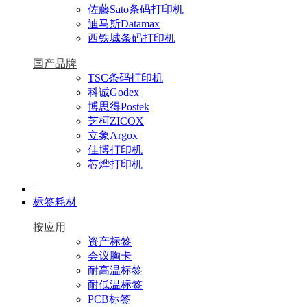
佐藤Sato条码打印机
迪马斯Datamax
西铁城条码打印机
国产品牌
TSC条码打印机
科诚Godex
博思得Postek
芝柯ZICOX
立象Argox
佳博打印机
芯烨打印机
|
标签耗材
按应用
资产标签
会议胸卡
耐高温标签
耐低温标签
PCB标签