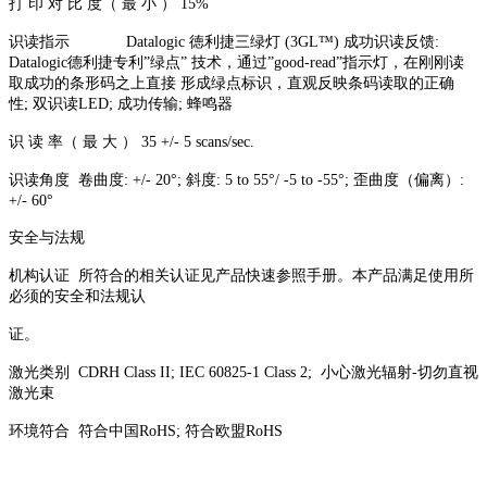
打 印 对 比 度（ 最 小 ） 15%
识读指示 Datalogic 徳利捷三绿灯 (3GL™) 成功识读反馈:
Datalogic德利捷专利”绿点” 技术，通过”good-read”指示灯，在刚刚读
取成功的条形码之上直接 形成绿点标识，直观反映条码读取的正确
性; 双识读LED; 成功传输; 蜂鸣器
识 读 率（ 最 大 ） 35 +/- 5 scans/sec.
识读角度 卷曲度: +/- 20°; 斜度: 5 to 55°/ -5 to -55°; 歪曲度（偏离）:
+/- 60°
安全与法规
机构认证 所符合的相关认证见产品快速参照手册。本产品满足使用所
必须的安全和法规认
证。
激光类别 CDRH Class II; IEC 60825-1 Class 2; 小心激光辐射-切勿直视
激光束
环境符合 符合中国RoHS; 符合欧盟RoHS