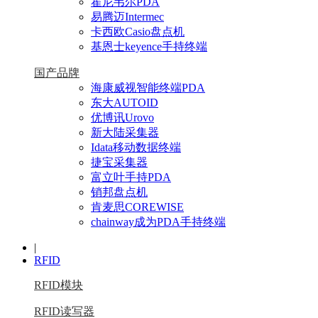
霍尼韦尔PDA
易腾迈Intermec
卡西欧Casio盘点机
基恩士keyence手持终端
国产品牌
海康威视智能终端PDA
东大AUTOID
优博讯Urovo
新大陆采集器
Idata移动数据终端
捷宝采集器
富立叶手持PDA
销邦盘点机
肯麦思COREWISE
chainway成为PDA手持终端
|
RFID
RFID模块
RFID读写器