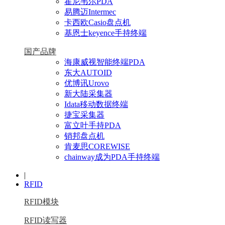
霍尼韦尔PDA
易腾迈Intermec
卡西欧Casio盘点机
基恩士keyence手持终端
国产品牌
海康威视智能终端PDA
东大AUTOID
优博讯Urovo
新大陆采集器
Idata移动数据终端
捷宝采集器
富立叶手持PDA
销邦盘点机
肯麦思COREWISE
chainway成为PDA手持终端
|
RFID
RFID模块
RFID读写器