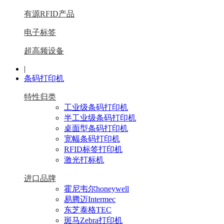
有源RFID产品
电子标签
超高频设备
|
条码打印机
特性归类
工业级条码打印机
半工业级条码打印机
桌面型条码打印机
宽幅条码打印机
RFID标签打印机
激光打标机
进口品牌
霍尼韦尔honeywell
易腾迈Intermec
东芝泰格TEC
斑马Zebra打印机