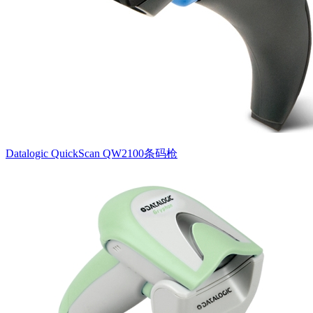
Datalogic QuickScan QW2100条码枪