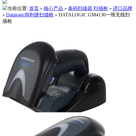
当前位置:
首页
核心产品
条码扫描器,扫描枪
进口品牌
>
>
>
Datalogic得利捷扫描枪
DATALOGIC GM4130一维无线扫
>
>
描枪