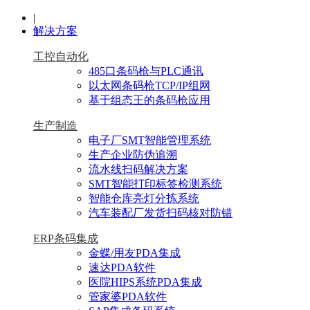
|
解决方案
工控自动化
485口条码枪与PLC通讯
以太网条码枪TCP/IP组网
基于组态王的条码枪应用
生产制造
电子厂SMT智能管理系统
生产企业防伪追溯
流水线扫码解决方案
SMT智能打印标签检测系统
智能仓库亮灯分拣系统
汽车装配厂发货扫码核对防错
ERP条码集成
金蝶/用友PDA集成
速达PDA软件
医院HIPS系统PDA集成
管家婆PDA软件