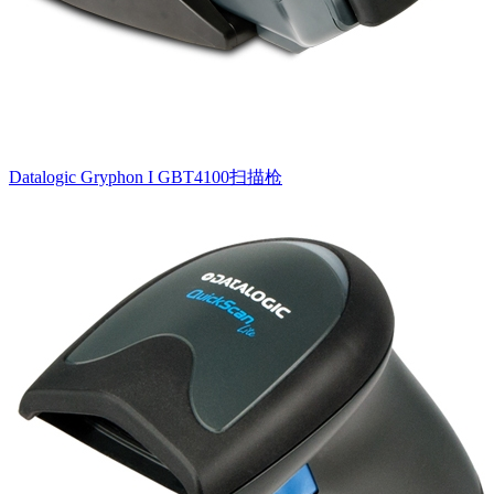
Datalogic Gryphon I GBT4100扫描枪