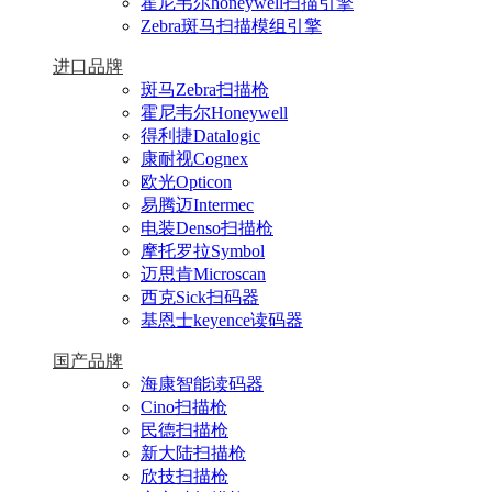
霍尼韦尔honeywell扫描引擎
Zebra斑马扫描模组引擎
进口品牌
斑马Zebra扫描枪
霍尼韦尔Honeywell
得利捷Datalogic
康耐视Cognex
欧光Opticon
易腾迈Intermec
电装Denso扫描枪
摩托罗拉Symbol
迈思肯Microscan
西克Sick扫码器
基恩士keyence读码器
国产品牌
海康智能读码器
Cino扫描枪
民德扫描枪
新大陆扫描枪
欣技扫描枪