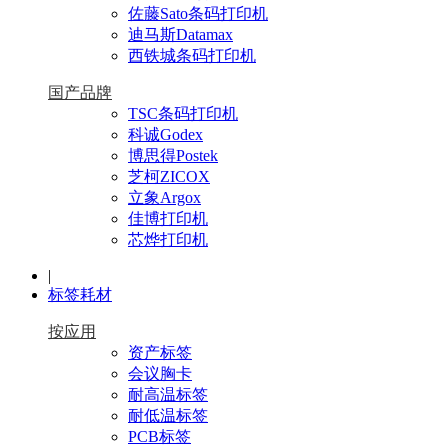
佐藤Sato条码打印机
迪马斯Datamax
西铁城条码打印机
国产品牌
TSC条码打印机
科诚Godex
博思得Postek
芝柯ZICOX
立象Argox
佳博打印机
芯烨打印机
|
标签耗材
按应用
资产标签
会议胸卡
耐高温标签
耐低温标签
PCB标签