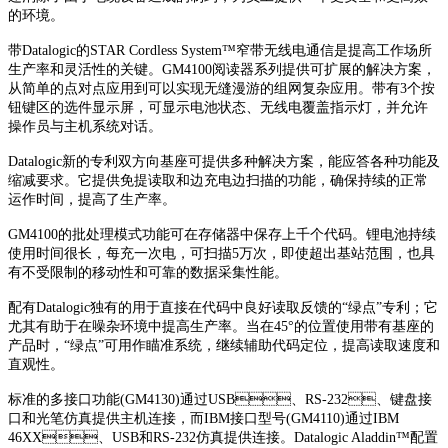
的环境。
带Datalogic的STAR Cordless System™窄带无线电通信是提高工作场所
生产率和灵活性的关键。GM4100阅读器系列提供可扩展的解决方案，
从简单的点对点应用到可以实现无缝漫游的组网复杂应用。带有3个按
钮键区的选件显示屏，可显示电池状态、无线电覆盖指示灯，并允许
操作员与主机系统对话。
Datalogic新的专利双方向基座可提供多种解决方案，能应答各种功能及
缩减要求。它提供免提读取和边充电边扫描的功能，确保持续的正常
运作时间，提高了生产率。
GM4100的批处理模式功能可在存储器中保存上千个代码。锂电池持续
使用时间很长，每充一次电，可扫描5万次，即使超出基站范围，也具
有不受限制的移动性和可靠的数据采集性能。
配有Datalogic独有的用于直接在代码中良好读取反馈的“绿点”专利；它
尤其有助于在噪杂环境中提高生产率。当在45°的位置使用带有基座的
产品时，“绿点”可用作瞄准系统，继续辅助代码定位，提高读取速度和
直观性。
标准的多接口功能(GM4130)通过USB、RS-232、键盘接
口和光笔仿真提供主机连接，而IBM接口型号(GM4110)通过IBM
46XX、USB和RS-232仿真提供连接。Datalogic Aladdin™配置