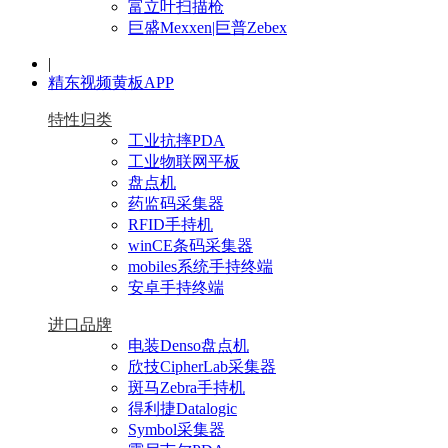
富立叶扫描枪
巨盛Mexxen|巨普Zebex
|
精东视频黄板APP
特性归类
工业抗摔PDA
工业物联网平板
盘点机
药监码采集器
RFID手持机
winCE条码采集器
mobiles系统手持终端
安卓手持终端
进口品牌
电装Denso盘点机
欣技CipherLab采集器
斑马Zebra手持机
得利捷Datalogic
Symbol采集器