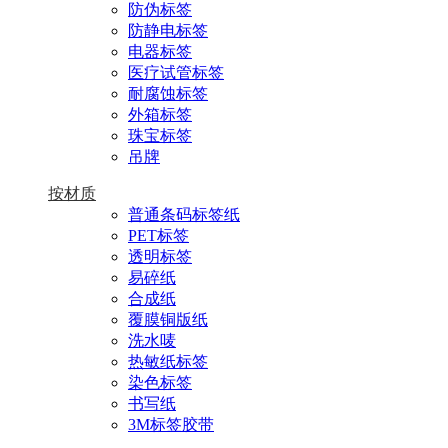
防伪标签
防静电标签
电器标签
医疗试管标签
耐腐蚀标签
外箱标签
珠宝标签
吊牌
按材质
普通条码标签纸
PET标签
透明标签
易碎纸
合成纸
覆膜铜版纸
洗水唛
热敏纸标签
染色标签
书写纸
3M标签胶带