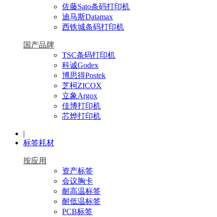
佐藤Sato条码打印机
迪马斯Datamax
西铁城条码打印机
国产品牌
TSC条码打印机
科诚Godex
博思得Postek
芝柯ZICOX
立象Argox
佳博打印机
芯烨打印机
|
标签耗材
按应用
资产标签
会议胸卡
耐高温标签
耐低温标签
PCB标签