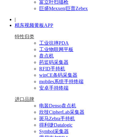
富立叶扫描枪
巨盛Mexxen|巨普Zebex
|
精东视频黄板APP
特性归类
工业抗摔PDA
工业物联网平板
盘点机
药监码采集器
RFID手持机
winCE条码采集器
mobiles系统手持终端
安卓手持终端
进口品牌
电装Denso盘点机
欣技CipherLab采集器
斑马Zebra手持机
得利捷Datalogic
Symbol采集器