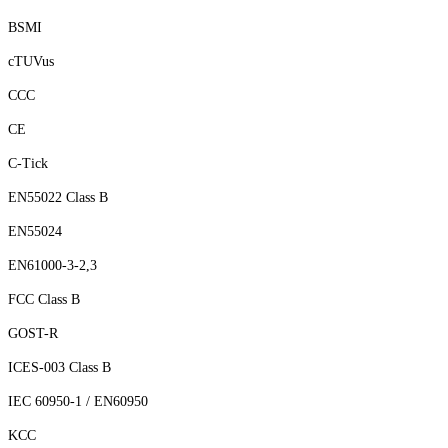
BSMI
cTUVus
CCC
CE
C-Tick
EN55022 Class B
EN55024
EN61000-3-2,3
FCC Class B
GOST-R
ICES-003 Class B
IEC 60950-1 / EN60950
KCC