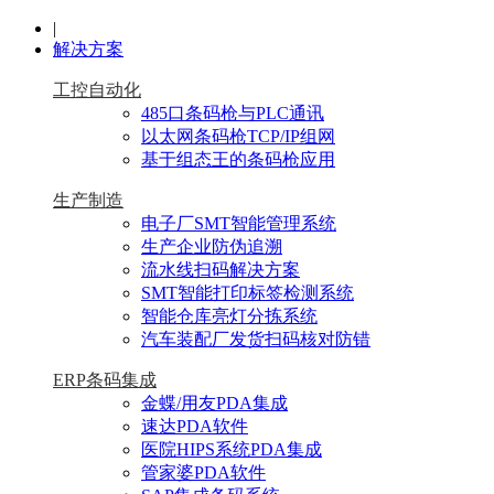
|
解决方案
工控自动化
485口条码枪与PLC通讯
以太网条码枪TCP/IP组网
基于组态王的条码枪应用
生产制造
电子厂SMT智能管理系统
生产企业防伪追溯
流水线扫码解决方案
SMT智能打印标签检测系统
智能仓库亮灯分拣系统
汽车装配厂发货扫码核对防错
ERP条码集成
金蝶/用友PDA集成
速达PDA软件
医院HIPS系统PDA集成
管家婆PDA软件