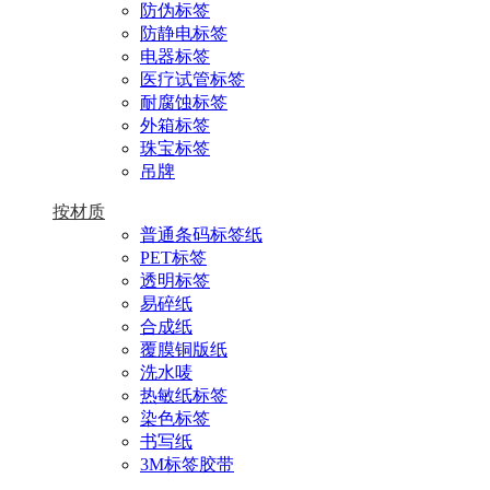
防伪标签
防静电标签
电器标签
医疗试管标签
耐腐蚀标签
外箱标签
珠宝标签
吊牌
按材质
普通条码标签纸
PET标签
透明标签
易碎纸
合成纸
覆膜铜版纸
洗水唛
热敏纸标签
染色标签
书写纸
3M标签胶带