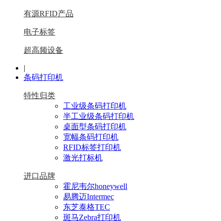
有源RFID产品
电子标签
超高频设备
|
条码打印机
特性归类
工业级条码打印机
半工业级条码打印机
桌面型条码打印机
宽幅条码打印机
RFID标签打印机
激光打标机
进口品牌
霍尼韦尔honeywell
易腾迈Intermec
东芝泰格TEC
斑马Zebra打印机