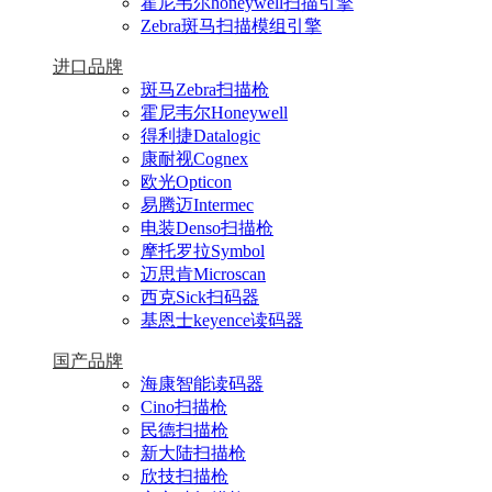
霍尼韦尔honeywell扫描引擎
Zebra斑马扫描模组引擎
进口品牌
斑马Zebra扫描枪
霍尼韦尔Honeywell
得利捷Datalogic
康耐视Cognex
欧光Opticon
易腾迈Intermec
电装Denso扫描枪
摩托罗拉Symbol
迈思肯Microscan
西克Sick扫码器
基恩士keyence读码器
国产品牌
海康智能读码器
Cino扫描枪
民德扫描枪
新大陆扫描枪
欣技扫描枪