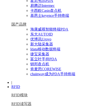
霍尼韦尔PDA
易腾迈Intermec
卡西欧Casio盘点机
基恩士keyence手持终端
国产品牌
海康威视智能终端PDA
东大AUTOID
优博讯Urovo
新大陆采集器
Idata移动数据终端
捷宝采集器
富立叶手持PDA
销邦盘点机
肯麦思COREWISE
chainway成为PDA手持终端
|
RFID
RFID模块
RFID读写器