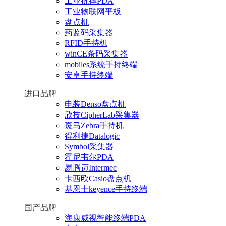
工业抗摔PDA
工业物联网平板
盘点机
药监码采集器
RFID手持机
winCE条码采集器
mobiles系统手持终端
安卓手持终端
进口品牌
电装Denso盘点机
欣技CipherLab采集器
斑马Zebra手持机
得利捷Datalogic
Symbol采集器
霍尼韦尔PDA
易腾迈Intermec
卡西欧Casio盘点机
基恩士keyence手持终端
国产品牌
海康威视智能终端PDA