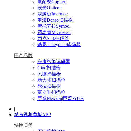
康耐视Cognex
欧光Opticon
易腾迈Intermec
电装Denso扫描枪
摩托罗拉Symbol
迈思肯Microscan
西克Sick扫码器
基恩士keyence读码器
国产品牌
海康智能读码器
Cino扫描枪
民德扫描枪
新大陆扫描枪
欣技扫描枪
富立叶扫描枪
巨盛Mexxen|巨普Zebex
|
精东视频黄板APP
特性归类