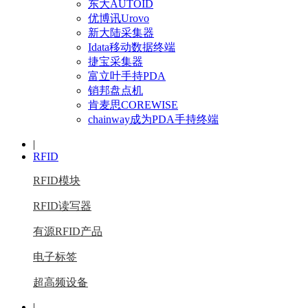
东大AUTOID
优博讯Urovo
新大陆采集器
Idata移动数据终端
捷宝采集器
富立叶手持PDA
销邦盘点机
肯麦思COREWISE
chainway成为PDA手持终端
|
RFID
RFID模块
RFID读写器
有源RFID产品
电子标签
超高频设备
|