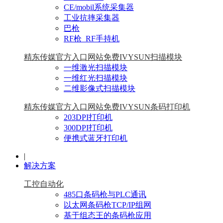
CE/mobil系统采集器
工业抗摔采集器
巴枪
RF枪_RF手持机
精东传媒官方入口网站免费IVYSUN扫描模块
一维激光扫描模块
一维红光扫描模块
二维影像式扫描模块
精东传媒官方入口网站免费IVYSUN条码打印机
203DPI打印机
300DPI打印机
便携式蓝牙打印机
|
解决方案
工控自动化
485口条码枪与PLC通讯
以太网条码枪TCP/IP组网
基于组态王的条码枪应用