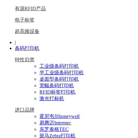
有源RFID产品
电子标签
超高频设备
|
条码打印机
特性归类
工业级条码打印机
半工业级条码打印机
桌面型条码打印机
宽幅条码打印机
RFID标签打印机
激光打标机
进口品牌
霍尼韦尔honeywell
易腾迈Intermec
东芝泰格TEC
斑马Zebra打印机