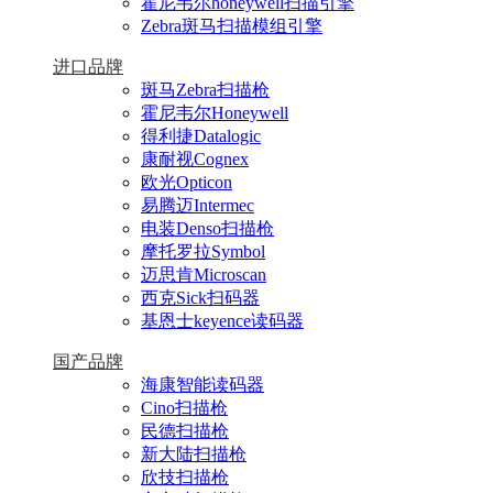
霍尼韦尔honeywell扫描引擎
Zebra斑马扫描模组引擎
进口品牌
斑马Zebra扫描枪
霍尼韦尔Honeywell
得利捷Datalogic
康耐视Cognex
欧光Opticon
易腾迈Intermec
电装Denso扫描枪
摩托罗拉Symbol
迈思肯Microscan
西克Sick扫码器
基恩士keyence读码器
国产品牌
海康智能读码器
Cino扫描枪
民德扫描枪
新大陆扫描枪
欣技扫描枪