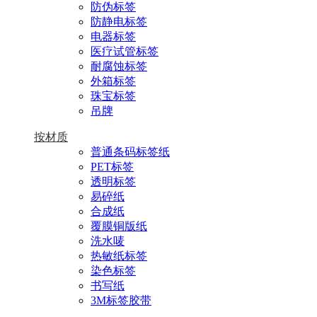
防伪标签
防静电标签
电器标签
医疗试管标签
耐腐蚀标签
外箱标签
珠宝标签
吊牌
按材质
普通条码标签纸
PET标签
透明标签
易碎纸
合成纸
覆膜铜版纸
洗水唛
热敏纸标签
染色标签
书写纸
3M标签胶带