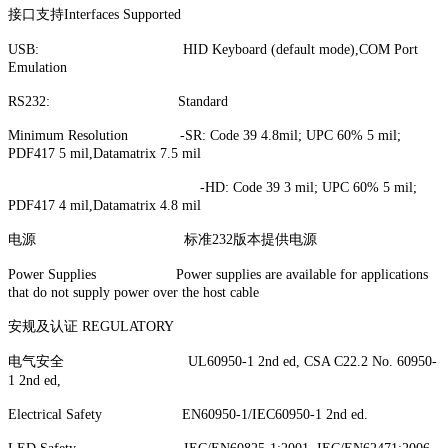
接口支持Interfaces Supported
USB: HID Keyboard (default mode),COM Port
Emulation
RS232: Standard
Minimum Resolution -SR: Code 39 4.8mil; UPC 60% 5 mil;
PDF417 5 mil,Datamatrix 7.5 mil
-HD: Code 39 3 mil; UPC 60% 5 mil;
PDF417 4 mil,Datamatrix 4.8 mil
电源 标准232版本提供电源
Power Supplies Power supplies are available for applications
that do not supply power over the host cable
安规及认证 REGULATORY
电气安全 UL60950-1 2nd ed, CSA C22.2 No. 60950-
1 2nd ed,
Electrical Safety EN60950-1/IEC60950-1 2nd ed.