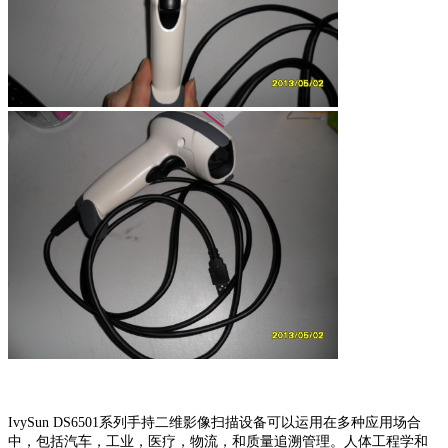
IvySun DS6501系列手持二维影像扫描设备可以运用在多种应用场合
中，包括汽车，工业，医疗，物流，和质量追溯管理。人体工程学和