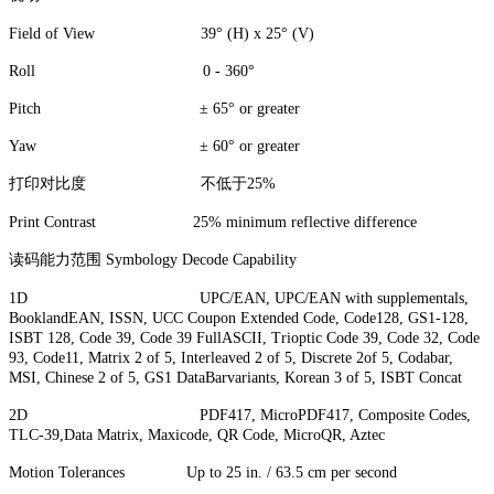
Field of View 39° (H) x 25° (V)
Roll 0 - 360°
Pitch ± 65° or greater
Yaw ± 60° or greater
打印对比度 不低于25%
Print Contrast 25% minimum reflective difference
读码能力范围 Symbology Decode Capability
1D UPC/EAN, UPC/EAN with supplementals,
BooklandEAN, ISSN, UCC Coupon Extended Code, Code128, GS1-128,
ISBT 128, Code 39, Code 39 FullASCII, Trioptic Code 39, Code 32, Code
93, Code11, Matrix 2 of 5, Interleaved 2 of 5, Discrete 2of 5, Codabar,
MSI, Chinese 2 of 5, GS1 DataBarvariants, Korean 3 of 5, ISBT Concat
2D PDF417, MicroPDF417, Composite Codes,
TLC-39,Data Matrix, Maxicode, QR Code, MicroQR, Aztec
Motion Tolerances Up to 25 in. / 63.5 cm per second