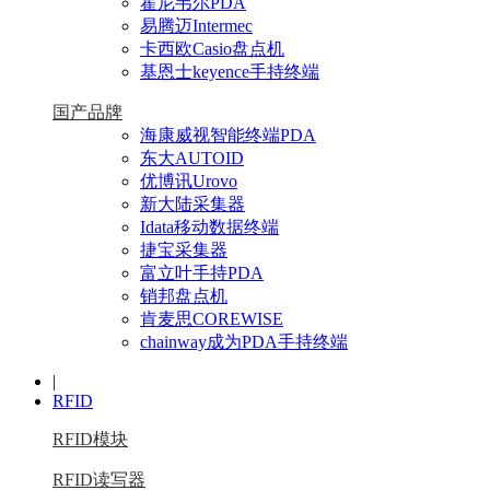
霍尼韦尔PDA
易腾迈Intermec
卡西欧Casio盘点机
基恩士keyence手持终端
国产品牌
海康威视智能终端PDA
东大AUTOID
优博讯Urovo
新大陆采集器
Idata移动数据终端
捷宝采集器
富立叶手持PDA
销邦盘点机
肯麦思COREWISE
chainway成为PDA手持终端
|
RFID
RFID模块
RFID读写器