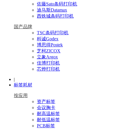
佐藤Sato条码打印机
迪马斯Datamax
西铁城条码打印机
国产品牌
TSC条码打印机
科诚Godex
博思得Postek
芝柯ZICOX
立象Argox
佳博打印机
芯烨打印机
|
标签耗材
按应用
资产标签
会议胸卡
耐高温标签
耐低温标签
PCB标签