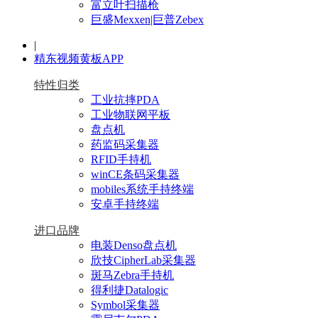
富立叶扫描枪
巨盛Mexxen|巨普Zebex
|
精东视频黄板APP
特性归类
工业抗摔PDA
工业物联网平板
盘点机
药监码采集器
RFID手持机
winCE条码采集器
mobiles系统手持终端
安卓手持终端
进口品牌
电装Denso盘点机
欣技CipherLab采集器
斑马Zebra手持机
得利捷Datalogic
Symbol采集器