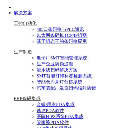
|
解决方案
工控自动化
485口条码枪与PLC通讯
以太网条码枪TCP/IP组网
基于组态王的条码枪应用
生产制造
电子厂SMT智能管理系统
生产企业防伪追溯
流水线扫码解决方案
SMT智能打印标签检测系统
智能仓库亮灯分拣系统
汽车装配厂发货扫码核对防错
ERP条码集成
金蝶/用友PDA集成
速达PDA软件
医院HIPS系统PDA集成
管家婆PDA软件