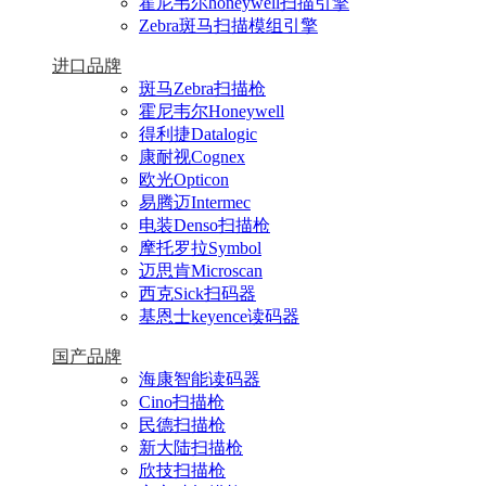
霍尼韦尔honeywell扫描引擎
Zebra斑马扫描模组引擎
进口品牌
斑马Zebra扫描枪
霍尼韦尔Honeywell
得利捷Datalogic
康耐视Cognex
欧光Opticon
易腾迈Intermec
电装Denso扫描枪
摩托罗拉Symbol
迈思肯Microscan
西克Sick扫码器
基恩士keyence读码器
国产品牌
海康智能读码器
Cino扫描枪
民德扫描枪
新大陆扫描枪
欣技扫描枪