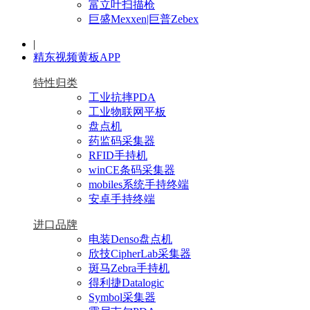
富立叶扫描枪
巨盛Mexxen|巨普Zebex
|
精东视频黄板APP
特性归类
工业抗摔PDA
工业物联网平板
盘点机
药监码采集器
RFID手持机
winCE条码采集器
mobiles系统手持终端
安卓手持终端
进口品牌
电装Denso盘点机
欣技CipherLab采集器
斑马Zebra手持机
得利捷Datalogic
Symbol采集器