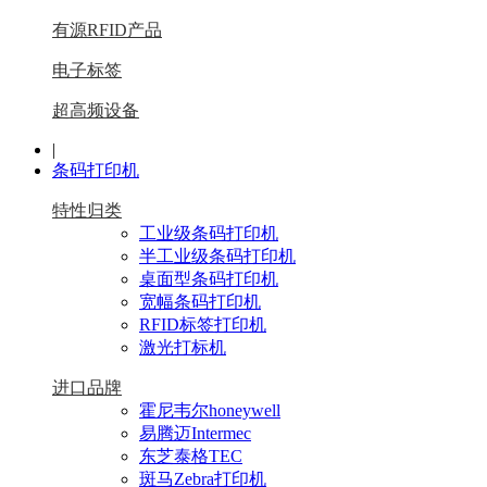
有源RFID产品
电子标签
超高频设备
|
条码打印机
特性归类
工业级条码打印机
半工业级条码打印机
桌面型条码打印机
宽幅条码打印机
RFID标签打印机
激光打标机
进口品牌
霍尼韦尔honeywell
易腾迈Intermec
东芝泰格TEC
斑马Zebra打印机