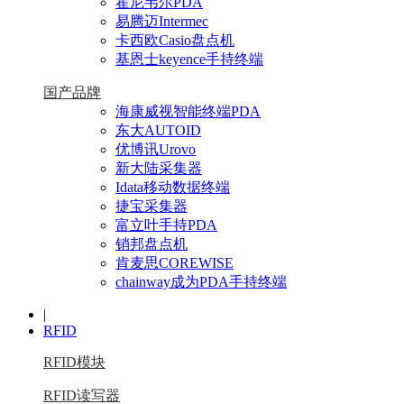
霍尼韦尔PDA
易腾迈Intermec
卡西欧Casio盘点机
基恩士keyence手持终端
国产品牌
海康威视智能终端PDA
东大AUTOID
优博讯Urovo
新大陆采集器
Idata移动数据终端
捷宝采集器
富立叶手持PDA
销邦盘点机
肯麦思COREWISE
chainway成为PDA手持终端
|
RFID
RFID模块
RFID读写器