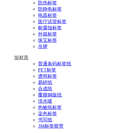
防伪标签
防静电标签
电器标签
医疗试管标签
耐腐蚀标签
外箱标签
珠宝标签
吊牌
按材质
普通条码标签纸
PET标签
透明标签
易碎纸
合成纸
覆膜铜版纸
洗水唛
热敏纸标签
染色标签
书写纸
3M标签胶带