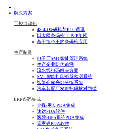
|
解决方案
工控自动化
485口条码枪与PLC通讯
以太网条码枪TCP/IP组网
基于组态王的条码枪应用
生产制造
电子厂SMT智能管理系统
生产企业防伪追溯
流水线扫码解决方案
SMT智能打印标签检测系统
智能仓库亮灯分拣系统
汽车装配厂发货扫码核对防错
ERP条码集成
金蝶/用友PDA集成
速达PDA软件
医院HIPS系统PDA集成
管家婆PDA软件