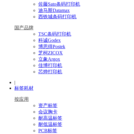
佐藤Sato条码打印机
迪马斯Datamax
西铁城条码打印机
国产品牌
TSC条码打印机
科诚Godex
博思得Postek
芝柯ZICOX
立象Argox
佳博打印机
芯烨打印机
|
标签耗材
按应用
资产标签
会议胸卡
耐高温标签
耐低温标签
PCB标签