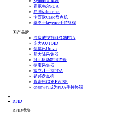
Symbol采集器
霍尼韦尔PDA
易腾迈Intermec
卡西欧Casio盘点机
基恩士keyence手持终端
国产品牌
海康威视智能终端PDA
东大AUTOID
优博讯Urovo
新大陆采集器
Idata移动数据终端
捷宝采集器
富立叶手持PDA
销邦盘点机
肯麦思COREWISE
chainway成为PDA手持终端
|
RFID
RFID模块