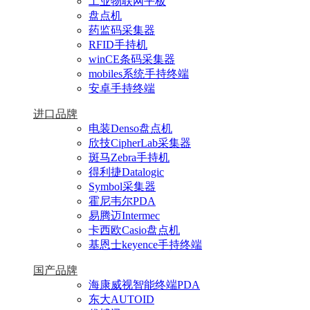
工业物联网平板
盘点机
药监码采集器
RFID手持机
winCE条码采集器
mobiles系统手持终端
安卓手持终端
进口品牌
电装Denso盘点机
欣技CipherLab采集器
斑马Zebra手持机
得利捷Datalogic
Symbol采集器
霍尼韦尔PDA
易腾迈Intermec
卡西欧Casio盘点机
基恩士keyence手持终端
国产品牌
海康威视智能终端PDA
东大AUTOID