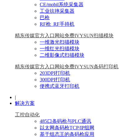
CE/mobil系统采集器
工业抗摔采集器
巴枪
RF枪_RF手持机
精东传媒官方入口网站免费IVYSUN扫描模块
一维激光扫描模块
一维红光扫描模块
二维影像式扫描模块
精东传媒官方入口网站免费IVYSUN条码打印机
203DPI打印机
300DPI打印机
便携式蓝牙打印机
|
解决方案
工控自动化
485口条码枪与PLC通讯
以太网条码枪TCP/IP组网
基于组态王的条码枪应用