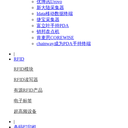
优博讯Urovo
新大陆采集器
Idata移动数据终端
捷宝采集器
富立叶手持PDA
销邦盘点机
肯麦思COREWISE
chainway成为PDA手持终端
|
RFID
RFID模块
RFID读写器
有源RFID产品
电子标签
超高频设备
|
条码打印机