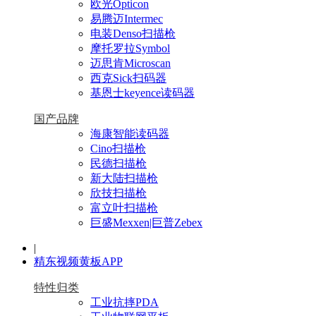
欧光Opticon
易腾迈Intermec
电装Denso扫描枪
摩托罗拉Symbol
迈思肯Microscan
西克Sick扫码器
基恩士keyence读码器
国产品牌
海康智能读码器
Cino扫描枪
民德扫描枪
新大陆扫描枪
欣技扫描枪
富立叶扫描枪
巨盛Mexxen|巨普Zebex
|
精东视频黄板APP
特性归类
工业抗摔PDA