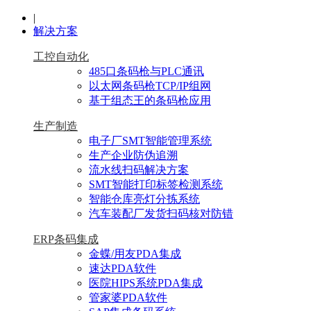
|
解决方案
工控自动化
485口条码枪与PLC通讯
以太网条码枪TCP/IP组网
基于组态王的条码枪应用
生产制造
电子厂SMT智能管理系统
生产企业防伪追溯
流水线扫码解决方案
SMT智能打印标签检测系统
智能仓库亮灯分拣系统
汽车装配厂发货扫码核对防错
ERP条码集成
金蝶/用友PDA集成
速达PDA软件
医院HIPS系统PDA集成
管家婆PDA软件