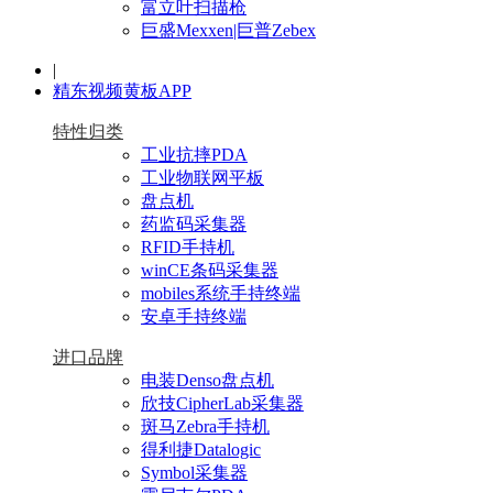
富立叶扫描枪
巨盛Mexxen|巨普Zebex
|
精东视频黄板APP
特性归类
工业抗摔PDA
工业物联网平板
盘点机
药监码采集器
RFID手持机
winCE条码采集器
mobiles系统手持终端
安卓手持终端
进口品牌
电装Denso盘点机
欣技CipherLab采集器
斑马Zebra手持机
得利捷Datalogic
Symbol采集器