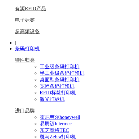
有源RFID产品
电子标签
超高频设备
|
条码打印机
特性归类
工业级条码打印机
半工业级条码打印机
桌面型条码打印机
宽幅条码打印机
RFID标签打印机
激光打标机
进口品牌
霍尼韦尔honeywell
易腾迈Intermec
东芝泰格TEC
斑马Zebra打印机