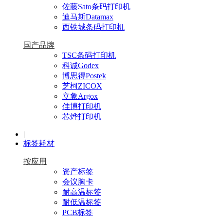
佐藤Sato条码打印机
迪马斯Datamax
西铁城条码打印机
国产品牌
TSC条码打印机
科诚Godex
博思得Postek
芝柯ZICOX
立象Argox
佳博打印机
芯烨打印机
|
标签耗材
按应用
资产标签
会议胸卡
耐高温标签
耐低温标签
PCB标签