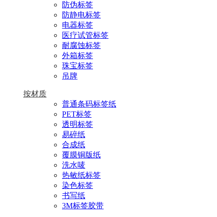
防伪标签
防静电标签
电器标签
医疗试管标签
耐腐蚀标签
外箱标签
珠宝标签
吊牌
按材质
普通条码标签纸
PET标签
透明标签
易碎纸
合成纸
覆膜铜版纸
洗水唛
热敏纸标签
染色标签
书写纸
3M标签胶带