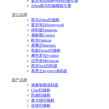
霍尼韦尔honeywell扫描引擎
Zebra斑马扫描模组引擎
进口品牌
斑马Zebra扫描枪
霍尼韦尔Honeywell
得利捷Datalogic
康耐视Cognex
欧光Opticon
易腾迈Intermec
电装Denso扫描枪
摩托罗拉Symbol
迈思肯Microscan
西克Sick扫码器
基恩士keyence读码器
国产品牌
海康智能读码器
Cino扫描枪
民德扫描枪
新大陆扫描枪
欣技扫描枪