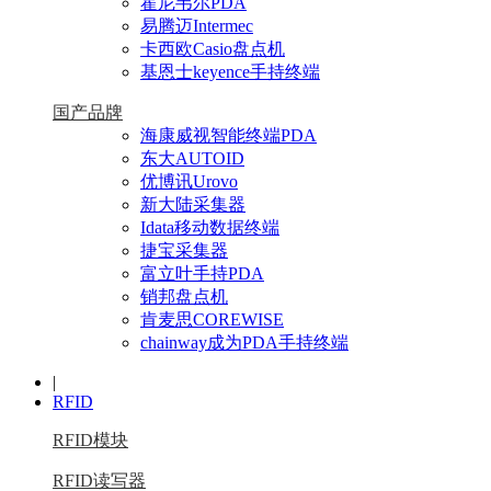
霍尼韦尔PDA
易腾迈Intermec
卡西欧Casio盘点机
基恩士keyence手持终端
国产品牌
海康威视智能终端PDA
东大AUTOID
优博讯Urovo
新大陆采集器
Idata移动数据终端
捷宝采集器
富立叶手持PDA
销邦盘点机
肯麦思COREWISE
chainway成为PDA手持终端
|
RFID
RFID模块
RFID读写器