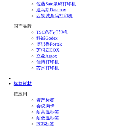
佐藤Sato条码打印机
迪马斯Datamax
西铁城条码打印机
国产品牌
TSC条码打印机
科诚Godex
博思得Postek
芝柯ZICOX
立象Argox
佳博打印机
芯烨打印机
|
标签耗材
按应用
资产标签
会议胸卡
耐高温标签
耐低温标签
PCB标签