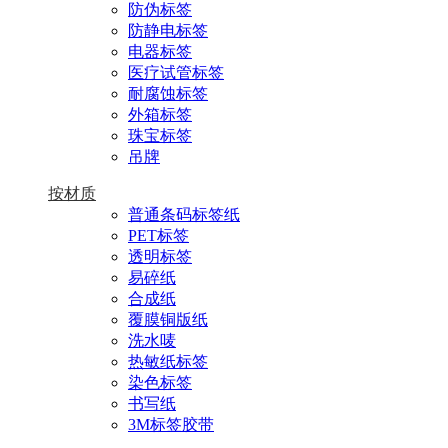
防伪标签
防静电标签
电器标签
医疗试管标签
耐腐蚀标签
外箱标签
珠宝标签
吊牌
按材质
普通条码标签纸
PET标签
透明标签
易碎纸
合成纸
覆膜铜版纸
洗水唛
热敏纸标签
染色标签
书写纸
3M标签胶带