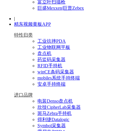
富立叶扫描枪
巨盛Mexxen|巨普Zebex
|
精东视频黄板APP
特性归类
工业抗摔PDA
工业物联网平板
盘点机
药监码采集器
RFID手持机
winCE条码采集器
mobiles系统手持终端
安卓手持终端
进口品牌
电装Denso盘点机
欣技CipherLab采集器
斑马Zebra手持机
得利捷Datalogic
Symbol采集器