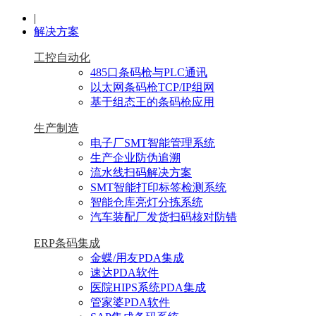
|
解决方案
工控自动化
485口条码枪与PLC通讯
以太网条码枪TCP/IP组网
基于组态王的条码枪应用
生产制造
电子厂SMT智能管理系统
生产企业防伪追溯
流水线扫码解决方案
SMT智能打印标签检测系统
智能仓库亮灯分拣系统
汽车装配厂发货扫码核对防错
ERP条码集成
金蝶/用友PDA集成
速达PDA软件
医院HIPS系统PDA集成
管家婆PDA软件