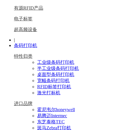
有源RFID产品
电子标签
超高频设备
|
条码打印机
特性归类
工业级条码打印机
半工业级条码打印机
桌面型条码打印机
宽幅条码打印机
RFID标签打印机
激光打标机
进口品牌
霍尼韦尔honeywell
易腾迈Intermec
东芝泰格TEC
斑马Zebra打印机