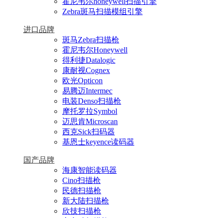
霍尼韦尔honeywell扫描引擎
Zebra斑马扫描模组引擎
进口品牌
斑马Zebra扫描枪
霍尼韦尔Honeywell
得利捷Datalogic
康耐视Cognex
欧光Opticon
易腾迈Intermec
电装Denso扫描枪
摩托罗拉Symbol
迈思肯Microscan
西克Sick扫码器
基恩士keyence读码器
国产品牌
海康智能读码器
Cino扫描枪
民德扫描枪
新大陆扫描枪
欣技扫描枪