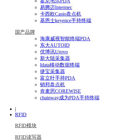
霍尼韦尔PDA
易腾迈Intermec
卡西欧Casio盘点机
基恩士keyence手持终端
国产品牌
海康威视智能终端PDA
东大AUTOID
优博讯Urovo
新大陆采集器
Idata移动数据终端
捷宝采集器
富立叶手持PDA
销邦盘点机
肯麦思COREWISE
chainway成为PDA手持终端
|
RFID
RFID模块
RFID读写器