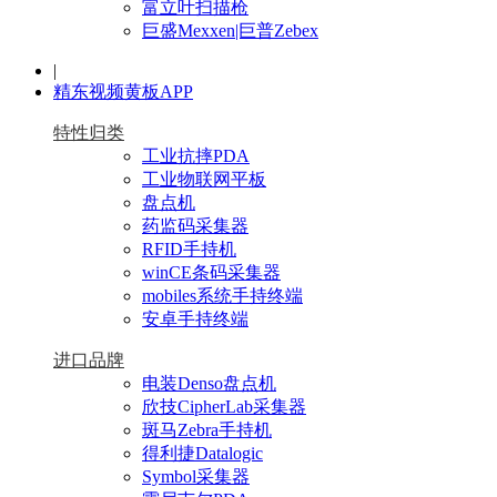
富立叶扫描枪
巨盛Mexxen|巨普Zebex
|
精东视频黄板APP
特性归类
工业抗摔PDA
工业物联网平板
盘点机
药监码采集器
RFID手持机
winCE条码采集器
mobiles系统手持终端
安卓手持终端
进口品牌
电装Denso盘点机
欣技CipherLab采集器
斑马Zebra手持机
得利捷Datalogic
Symbol采集器