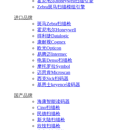
霍尼韦尔honeywell扫描引擎
Zebra斑马扫描模组引擎
进口品牌
斑马Zebra扫描枪
霍尼韦尔Honeywell
得利捷Datalogic
康耐视Cognex
欧光Opticon
易腾迈Intermec
电装Denso扫描枪
摩托罗拉Symbol
迈思肯Microscan
西克Sick扫码器
基恩士keyence读码器
国产品牌
海康智能读码器
Cino扫描枪
民德扫描枪
新大陆扫描枪
欣技扫描枪