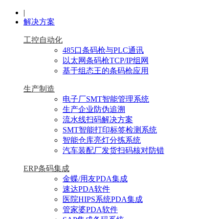
|
解决方案
工控自动化
485口条码枪与PLC通讯
以太网条码枪TCP/IP组网
基于组态王的条码枪应用
生产制造
电子厂SMT智能管理系统
生产企业防伪追溯
流水线扫码解决方案
SMT智能打印标签检测系统
智能仓库亮灯分拣系统
汽车装配厂发货扫码核对防错
ERP条码集成
金蝶/用友PDA集成
速达PDA软件
医院HIPS系统PDA集成
管家婆PDA软件