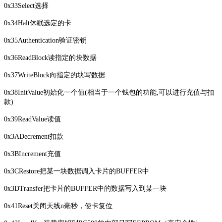
0x33
Select
选择
0x34
Halt
休眠选定的卡
0x35
Authentication
验证密钥
0x36
ReadBlock
读指定的块数据
0x37
WriteBlock
向指定的块写数据
0x38
InitValue
初始化一个值(相当于一个钱包的功能,可以进行充值与扣
款)
0x39
ReadValue
读值
0x3A
Decrement
扣款
0x3B
Increment
充值
0x3C
Restore
把某一块数据调入卡片的BUFFER中
0x3D
Transfer
把卡片的BUFFER中的数据写入到某一块
0x41
Reset
关闭天线n毫秒，使卡复位