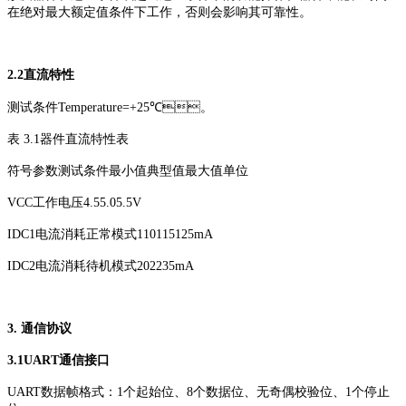
在绝对最大额定值条件下工作，否则会影响其可靠性。
2.2
直流特性
测试条件Temperature=+25℃。
表 3.1
器件直流特性表
符号
参数
测试条件
最小值
典型值
最大值
单位
VCC
工作电压
4.5
5.0
5.5
V
IDC1
电流消耗
正常模式
110
115
125
mA
IDC2
电流消耗
待机模式
20
22
35
mA
3. 通信协议
3.1
UART通信接口
UART数据帧格式：1个起始位、8个数据位、无奇偶校验位、1个停止