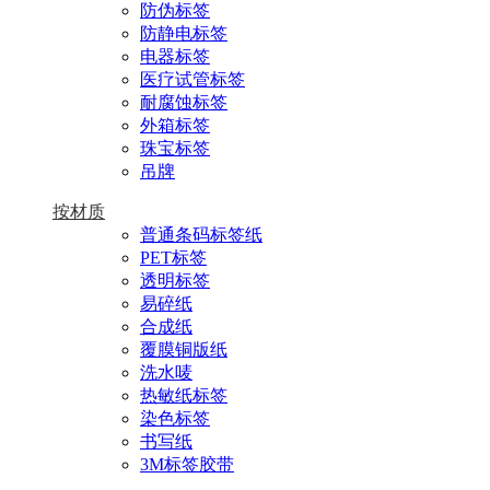
防伪标签
防静电标签
电器标签
医疗试管标签
耐腐蚀标签
外箱标签
珠宝标签
吊牌
按材质
普通条码标签纸
PET标签
透明标签
易碎纸
合成纸
覆膜铜版纸
洗水唛
热敏纸标签
染色标签
书写纸
3M标签胶带