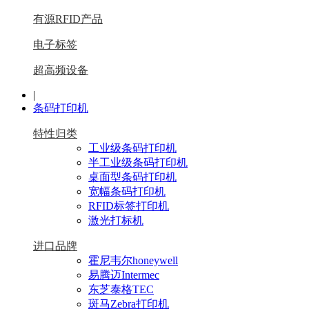
有源RFID产品
电子标签
超高频设备
|
条码打印机
特性归类
工业级条码打印机
半工业级条码打印机
桌面型条码打印机
宽幅条码打印机
RFID标签打印机
激光打标机
进口品牌
霍尼韦尔honeywell
易腾迈Intermec
东芝泰格TEC
斑马Zebra打印机