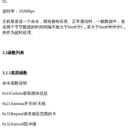
位。
波特率：19200bps
主机每发送一个命令，模块都有应答。正常通信时，一帧数据中，发
送两个字节数据的时间间隔不能大于6ms，若大于6ms，
则作为超时处理。
3.2
函数列表
3.2.1
底层函数
命令
函数
说明
0x11
GetInfo
获取模块信息
0x21
Antenna
开关RF天线
0x31
Request
请求感应范围的卡
0x32
Anticoll
防冲撞