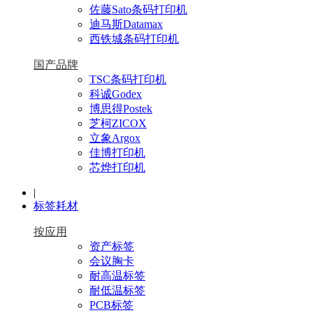
佐藤Sato条码打印机
迪马斯Datamax
西铁城条码打印机
国产品牌
TSC条码打印机
科诚Godex
博思得Postek
芝柯ZICOX
立象Argox
佳博打印机
芯烨打印机
|
标签耗材
按应用
资产标签
会议胸卡
耐高温标签
耐低温标签
PCB标签