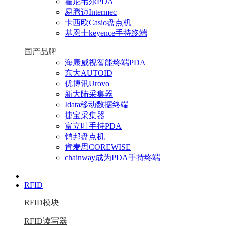
霍尼韦尔PDA
易腾迈Intermec
卡西欧Casio盘点机
基恩士keyence手持终端
国产品牌
海康威视智能终端PDA
东大AUTOID
优博讯Urovo
新大陆采集器
Idata移动数据终端
捷宝采集器
富立叶手持PDA
销邦盘点机
肯麦思COREWISE
chainway成为PDA手持终端
|
RFID
RFID模块
RFID读写器