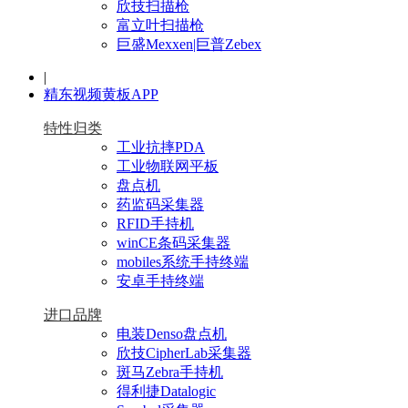
欣技扫描枪
富立叶扫描枪
巨盛Mexxen|巨普Zebex
|
精东视频黄板APP
特性归类
工业抗摔PDA
工业物联网平板
盘点机
药监码采集器
RFID手持机
winCE条码采集器
mobiles系统手持终端
安卓手持终端
进口品牌
电装Denso盘点机
欣技CipherLab采集器
斑马Zebra手持机
得利捷Datalogic