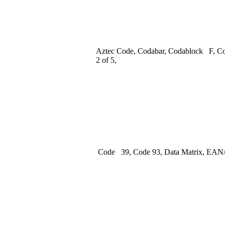
Aztec Code, Codabar, Codablock F, Co
2 of 5,
Code 39, Code 93, Data Matrix, EA