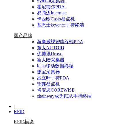
Symbol采集器
霍尼韦尔PDA
易腾迈Intermec
卡西欧Casio盘点机
基恩士keyence手持终端
国产品牌
海康威视智能终端PDA
东大AUTOID
优博讯Urovo
新大陆采集器
Idata移动数据终端
捷宝采集器
富立叶手持PDA
销邦盘点机
肯麦思COREWISE
chainway成为PDA手持终端
|
RFID
RFID模块