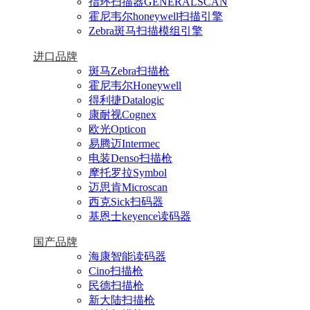
指环扫描器GENERALSCAN
霍尼韦尔honeywell扫描引擎
Zebra斑马扫描模组引擎
进口品牌
斑马Zebra扫描枪
霍尼韦尔Honeywell
得利捷Datalogic
康耐视Cognex
欧光Opticon
易腾迈Intermec
电装Denso扫描枪
摩托罗拉Symbol
迈思肯Microscan
西克Sick扫码器
基恩士keyence读码器
国产品牌
海康智能读码器
Cino扫描枪
民德扫描枪
新大陆扫描枪