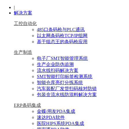
|
解决方案
工控自动化
485口条码枪与PLC通讯
以太网条码枪TCP/IP组网
基于组态王的条码枪应用
生产制造
电子厂SMT智能管理系统
生产企业防伪追溯
流水线扫码解决方案
SMT智能打印标签检测系统
智能仓库亮灯分拣系统
汽车装配厂发货扫码核对防错
包装盒流水线防混料解决方案
ERP条码集成
金蝶/用友PDA集成
速达PDA软件
医院HIPS系统PDA集成