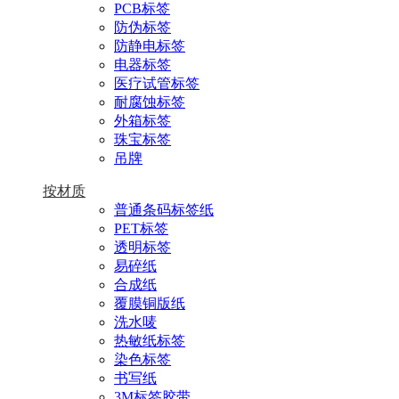
PCB标签
防伪标签
防静电标签
电器标签
医疗试管标签
耐腐蚀标签
外箱标签
珠宝标签
吊牌
按材质
普通条码标签纸
PET标签
透明标签
易碎纸
合成纸
覆膜铜版纸
洗水唛
热敏纸标签
染色标签
书写纸
3M标签胶带