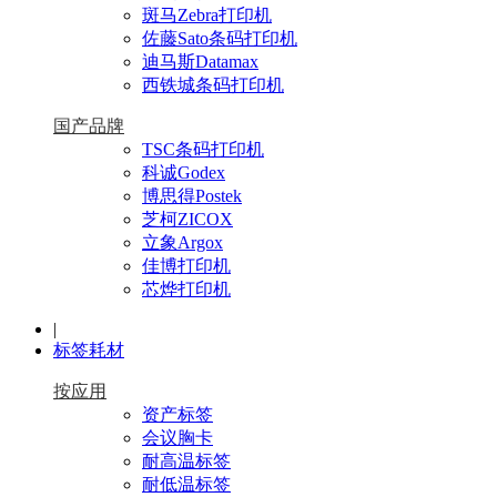
斑马Zebra打印机
佐藤Sato条码打印机
迪马斯Datamax
西铁城条码打印机
国产品牌
TSC条码打印机
科诚Godex
博思得Postek
芝柯ZICOX
立象Argox
佳博打印机
芯烨打印机
|
标签耗材
按应用
资产标签
会议胸卡
耐高温标签
耐低温标签