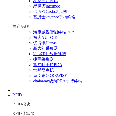
霍尼韦尔PDA
易腾迈Intermec
卡西欧Casio盘点机
基恩士keyence手持终端
国产品牌
海康威视智能终端PDA
东大AUTOID
优博讯Urovo
新大陆采集器
Idata移动数据终端
捷宝采集器
富立叶手持PDA
销邦盘点机
肯麦思COREWISE
chainway成为PDA手持终端
|
RFID
RFID模块
RFID读写器