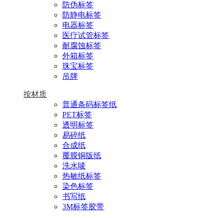
防伪标签
防静电标签
电器标签
医疗试管标签
耐腐蚀标签
外箱标签
珠宝标签
吊牌
按材质
普通条码标签纸
PET标签
透明标签
易碎纸
合成纸
覆膜铜版纸
洗水唛
热敏纸标签
染色标签
书写纸
3M标签胶带