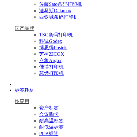
佐藤Sato条码打印机
迪马斯Datamax
西铁城条码打印机
国产品牌
TSC条码打印机
科诚Godex
博思得Postek
芝柯ZICOX
立象Argox
佳博打印机
芯烨打印机
|
标签耗材
按应用
资产标签
会议胸卡
耐高温标签
耐低温标签
PCB标签