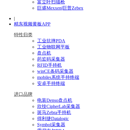
富立叶扫描枪
巨盛Mexxen|巨普Zebex
|
精东视频黄板APP
特性归类
工业抗摔PDA
工业物联网平板
盘点机
药监码采集器
RFID手持机
winCE条码采集器
mobiles系统手持终端
安卓手持终端
进口品牌
电装Denso盘点机
欣技CipherLab采集器
斑马Zebra手持机
得利捷Datalogic
Symbol采集器