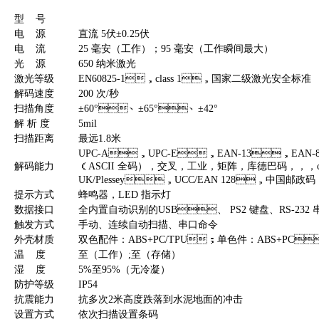
型 号
电 源
直流 5伏±0.25伏
电 流
25 毫安（工作）；95 毫安（工作瞬间最大）
光 源
650 纳米激光
激光等级
EN60825-1，class 1，国家二级激光安全标准
解码速度
200 次/秒
扫描角度
±60°、±65°、±42°
解 析 度
5mil
扫描距离
最远1.8米
UPC-A，UPC-E，EAN-13，EAN
解码能力
（ASCII 全码），交叉，工业，矩阵，库德巴码，，
UK/Plessey，UCC/EAN 128，中国邮政码，GS
提示方式
蜂鸣器，LED 指示灯
数据接口
全内置自动识别的USB、 PS2 键盘、RS-232 串口
触发方式
手动、连续自动扫描、串口命令
外壳材质
双色配件：ABS+PC/TPU；单色件：ABS+PC
温 度
至（工作）;至（存储）
湿 度
5%至95%（无冷凝）
防护等级
IP54
抗震能力
抗多次2米高度跌落到水泥地面的冲击
设置方式
依次扫描设置条码