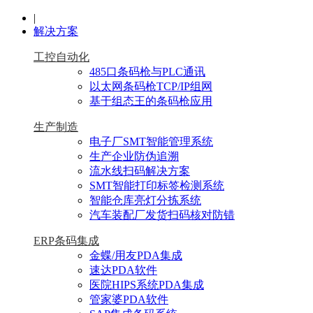
|
解决方案
工控自动化
485口条码枪与PLC通讯
以太网条码枪TCP/IP组网
基于组态王的条码枪应用
生产制造
电子厂SMT智能管理系统
生产企业防伪追溯
流水线扫码解决方案
SMT智能打印标签检测系统
智能仓库亮灯分拣系统
汽车装配厂发货扫码核对防错
ERP条码集成
金蝶/用友PDA集成
速达PDA软件
医院HIPS系统PDA集成
管家婆PDA软件