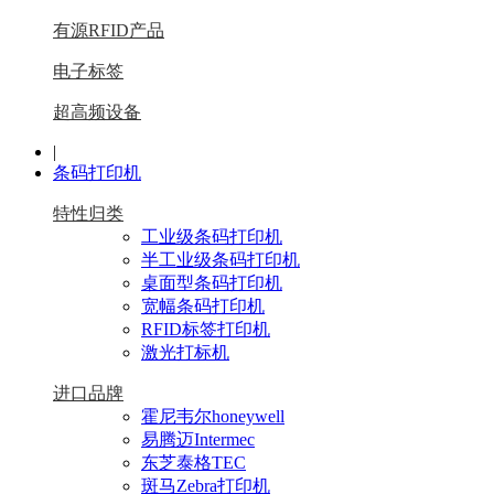
有源RFID产品
电子标签
超高频设备
|
条码打印机
特性归类
工业级条码打印机
半工业级条码打印机
桌面型条码打印机
宽幅条码打印机
RFID标签打印机
激光打标机
进口品牌
霍尼韦尔honeywell
易腾迈Intermec
东芝泰格TEC
斑马Zebra打印机