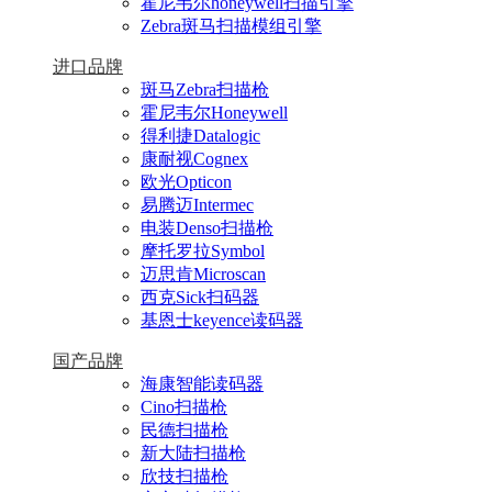
霍尼韦尔honeywell扫描引擎
Zebra斑马扫描模组引擎
进口品牌
斑马Zebra扫描枪
霍尼韦尔Honeywell
得利捷Datalogic
康耐视Cognex
欧光Opticon
易腾迈Intermec
电装Denso扫描枪
摩托罗拉Symbol
迈思肯Microscan
西克Sick扫码器
基恩士keyence读码器
国产品牌
海康智能读码器
Cino扫描枪
民德扫描枪
新大陆扫描枪
欣技扫描枪