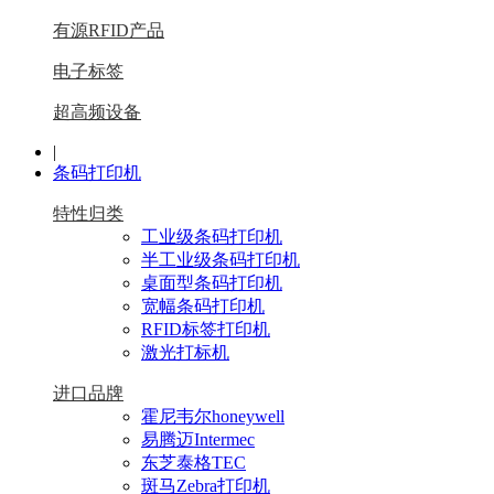
有源RFID产品
电子标签
超高频设备
|
条码打印机
特性归类
工业级条码打印机
半工业级条码打印机
桌面型条码打印机
宽幅条码打印机
RFID标签打印机
激光打标机
进口品牌
霍尼韦尔honeywell
易腾迈Intermec
东芝泰格TEC
斑马Zebra打印机