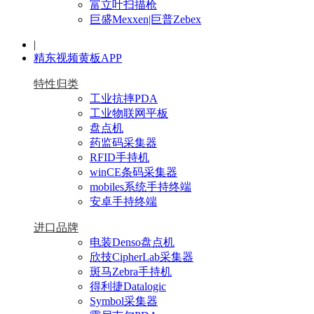
富立叶扫描枪
巨盛Mexxen|巨普Zebex
|
精东视频黄板APP
特性归类
工业抗摔PDA
工业物联网平板
盘点机
药监码采集器
RFID手持机
winCE条码采集器
mobiles系统手持终端
安卓手持终端
进口品牌
电装Denso盘点机
欣技CipherLab采集器
斑马Zebra手持机
得利捷Datalogic
Symbol采集器