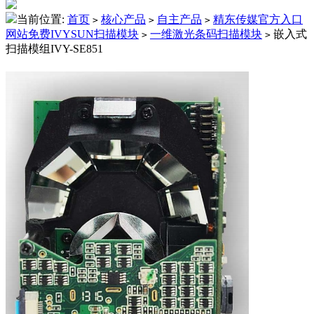
当前位置:
首页
核心产品
自主产品
精东传媒官方入口
>
>
>
网站免费IVYSUN扫描模块
一维激光条码扫描模块
嵌入式
>
>
扫描模组IVY-SE851