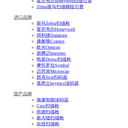
霍尼韦尔honeywell扫描引擎
Zebra斑马扫描模组引擎
进口品牌
斑马Zebra扫描枪
霍尼韦尔Honeywell
得利捷Datalogic
康耐视Cognex
欧光Opticon
易腾迈Intermec
电装Denso扫描枪
摩托罗拉Symbol
迈思肯Microscan
西克Sick扫码器
基恩士keyence读码器
国产品牌
海康智能读码器
Cino扫描枪
民德扫描枪
新大陆扫描枪
欣技扫描枪