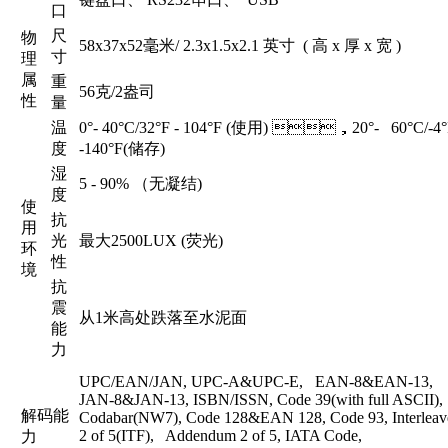
口
尺
物
58x37x52毫米/ 2.3x1.5x2.1 英寸 ( 高 x 厚 x 宽 )
寸
理
属
重
56克/2盎司
性
量
温
0°- 40°C/32°F - 104°F (使用) ，20°- 60°C/-4°
度
-140°F(储存)
湿
5 - 90% （无凝结)
度
使
抗
用
光
最大2500LUX (荧光)
环
性
境
抗
震
从1米高处跌落至水泥面
能
力
UPC/EAN/JAN, UPC-A&UPC-E, EAN-8&EAN-13,
JAN-8&JAN-13, ISBN/ISSN, Code 39(with full ASCII)
解码能
Codabar(NW7), Code 128&EAN 128, Code 93, Interleav
2 of 5(ITF), Addendum 2 of 5, IATA Code,
力