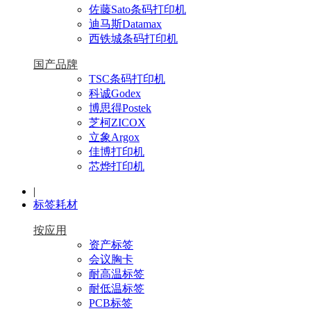
佐藤Sato条码打印机
迪马斯Datamax
西铁城条码打印机
国产品牌
TSC条码打印机
科诚Godex
博思得Postek
芝柯ZICOX
立象Argox
佳博打印机
芯烨打印机
|
标签耗材
按应用
资产标签
会议胸卡
耐高温标签
耐低温标签
PCB标签