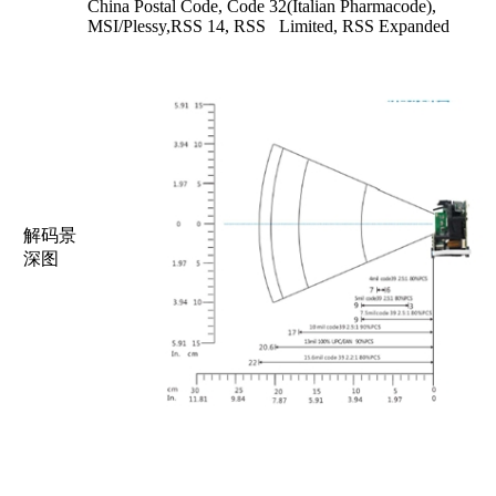
China Postal Code, Code 32(Italian Pharmacode),
MSI/Plessy,RSS 14, RSS Limited, RSS Expanded
解码景
深图