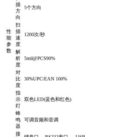
描
5个方向
方
向
扫
性
描
1200次/秒
能
速
参
度
数
解
析
5mil@PCS90%
度
对
比
30%UPC/EAN 100%
度
指
示
双色LED(蓝色和红色)
灯
蜂
鸣
可调音频和音调
器
接
键盘口、 RS232串口、 USB