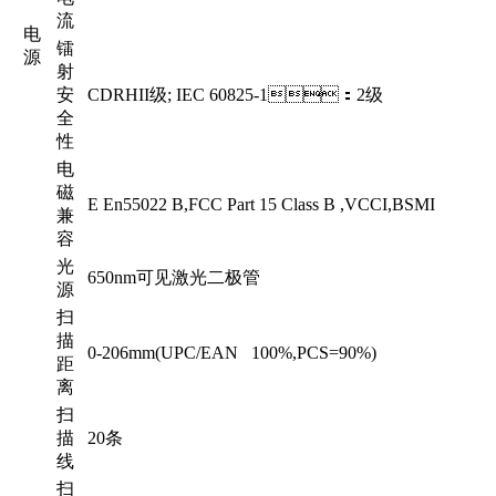
流
电
镭
源
射
安
CDRHII级; IEC 60825-1：2级
全
性
电
磁
E En55022 B,FCC Part 15 Class B ,VCCI,BSMI
兼
容
光
650nm可见激光二极管
源
扫
描
0-206mm(UPC/EAN 100%,PCS=90%)
距
离
扫
描
20条
线
扫