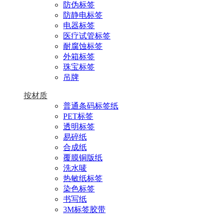
防伪标签
防静电标签
电器标签
医疗试管标签
耐腐蚀标签
外箱标签
珠宝标签
吊牌
按材质
普通条码标签纸
PET标签
透明标签
易碎纸
合成纸
覆膜铜版纸
洗水唛
热敏纸标签
染色标签
书写纸
3M标签胶带