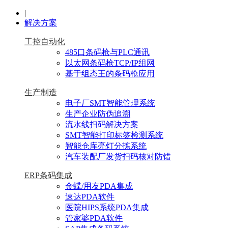
|
解决方案
工控自动化
485口条码枪与PLC通讯
以太网条码枪TCP/IP组网
基于组态王的条码枪应用
生产制造
电子厂SMT智能管理系统
生产企业防伪追溯
流水线扫码解决方案
SMT智能打印标签检测系统
智能仓库亮灯分拣系统
汽车装配厂发货扫码核对防错
ERP条码集成
金蝶/用友PDA集成
速达PDA软件
医院HIPS系统PDA集成
管家婆PDA软件