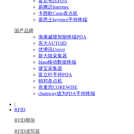
霍尼韦尔PDA
易腾迈Intermec
卡西欧Casio盘点机
基恩士keyence手持终端
国产品牌
海康威视智能终端PDA
东大AUTOID
优博讯Urovo
新大陆采集器
Idata移动数据终端
捷宝采集器
富立叶手持PDA
销邦盘点机
肯麦思COREWISE
chainway成为PDA手持终端
|
RFID
RFID模块
RFID读写器