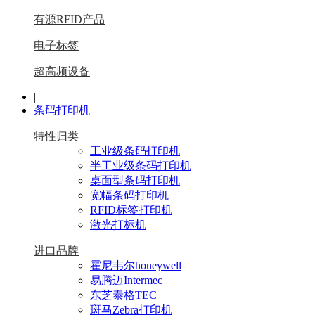
有源RFID产品
电子标签
超高频设备
|
条码打印机
特性归类
工业级条码打印机
半工业级条码打印机
桌面型条码打印机
宽幅条码打印机
RFID标签打印机
激光打标机
进口品牌
霍尼韦尔honeywell
易腾迈Intermec
东芝泰格TEC
斑马Zebra打印机