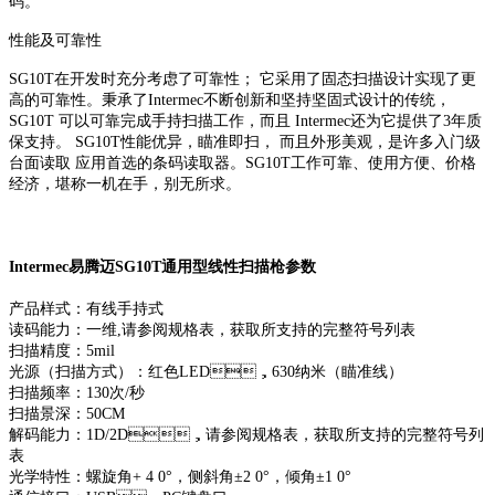
码。
性能及可靠性
SG10T在开发时充分考虑了可靠性； 它采用了固态扫描设计实现了更
高的可靠性。秉承了Intermec不断创新和坚持坚固式设计的传统，
SG10T 可以可靠完成手持扫描工作，而且 Intermec还为它提供了3年质
保支持。 SG10T性能优异，瞄准即扫， 而且外形美观，是许多入门级
台面读取 应用首选的条码读取器。SG10T工作可靠、使用方便、价格
经济，堪称一机在手，别无所求。
Intermec易腾迈SG10T通用型线性扫描枪参数
产品样式：有线手持式
读码能力：一维,请参阅规格表，获取所支持的完整符号列表
扫描精度：5mil
光源（扫描方式）：红色LED，630纳米（瞄准线）
扫描频率：130次/秒
扫描景深：50CM
解码能力：1D/2D，请参阅规格表，获取所支持的完整符号列
表
光学特性：螺旋角+ 4 0°，侧斜角±2 0°，倾角±1 0°