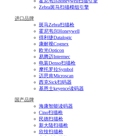
霍尼韦尔honeywell扫描引擎
Zebra斑马扫描模组引擎
进口品牌
斑马Zebra扫描枪
霍尼韦尔Honeywell
得利捷Datalogic
康耐视Cognex
欧光Opticon
易腾迈Intermec
电装Denso扫描枪
摩托罗拉Symbol
迈思肯Microscan
西克Sick扫码器
基恩士keyence读码器
国产品牌
海康智能读码器
Cino扫描枪
民德扫描枪
新大陆扫描枪
欣技扫描枪