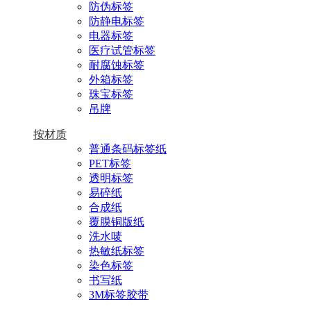
防伪标签
防静电标签
电器标签
医疗试管标签
耐腐蚀标签
外箱标签
珠宝标签
吊牌
按材质
普通条码标签纸
PET标签
透明标签
易碎纸
合成纸
覆膜铜版纸
洗水唛
热敏纸标签
染色标签
书写纸
3M标签胶带