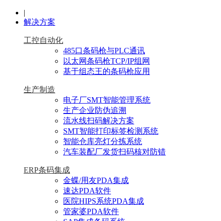
|
解决方案
工控自动化
485口条码枪与PLC通讯
以太网条码枪TCP/IP组网
基于组态王的条码枪应用
生产制造
电子厂SMT智能管理系统
生产企业防伪追溯
流水线扫码解决方案
SMT智能打印标签检测系统
智能仓库亮灯分拣系统
汽车装配厂发货扫码核对防错
ERP条码集成
金蝶/用友PDA集成
速达PDA软件
医院HIPS系统PDA集成
管家婆PDA软件