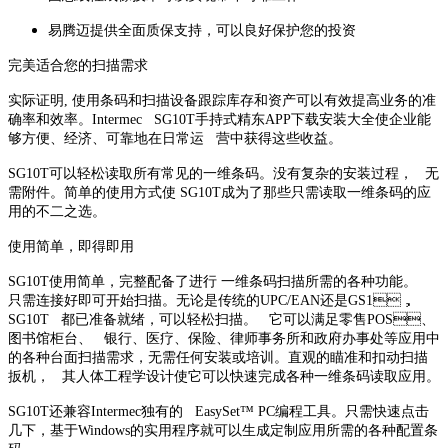
易腾迈提供全面质保支持，可以良好保护您的投资
完美适合您的扫描需求
实际证明, 使用条码和扫描设备跟踪库存和资产可以有效提高业务的准
确率和效率。Intermec SG10T手持式精东APP下载安装大全使企业能
够方便、经济、可靠地在日常运 营中获得这些收益。
SG10T可以轻松读取所有常见的一维条码。没有复杂的安装过程， 无
需附件。简单的使用方式使 SG10T成为了那些只需读取一维条码的应
用的不二之选。
使用简单，即得即用
SG10T使用简单，完整配备了进行 一维条码扫描所需的各种功能。
只需连接好即可开始扫描。无论是传统的UPC/EAN还是GS1，
SG10T 都已准备就绪，可以轻松扫描。 它可以满足零售POS、
图书馆柜台、 银行、医疗、保险、律师事务所和政府办事处等应用中
的各种台面扫描需求，无需任何安装或培训。直观的瞄准和扣动扫描
扳机， 其人体工程学设计使它可以快速完成各种一维条码读取应用。
SG10T还兼容Intermec独有的 EasySet™ PC编程工具。只需快速点击
几下，基于Windows的实用程序就可以生成定制应用所需的各种配置条