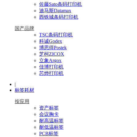
佐藤Sato条码打印机
迪马斯Datamax
西铁城条码打印机
国产品牌
TSC条码打印机
科诚Godex
博思得Postek
芝柯ZICOX
立象Argox
佳博打印机
芯烨打印机
|
标签耗材
按应用
资产标签
会议胸卡
耐高温标签
耐低温标签
PCB标签