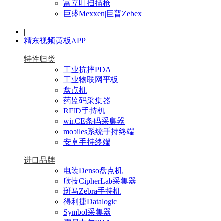
富立叶扫描枪
巨盛Mexxen|巨普Zebex
|
精东视频黄板APP
特性归类
工业抗摔PDA
工业物联网平板
盘点机
药监码采集器
RFID手持机
winCE条码采集器
mobiles系统手持终端
安卓手持终端
进口品牌
电装Denso盘点机
欣技CipherLab采集器
斑马Zebra手持机
得利捷Datalogic
Symbol采集器