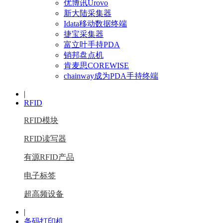
优博讯Urovo
新大陆采集器
Idata移动数据终端
捷宝采集器
富立叶手持PDA
销邦盘点机
肯麦思COREWISE
chainway成为PDA手持终端
|
RFID
RFID模块
RFID读写器
有源RFID产品
电子标签
超高频设备
|
条码打印机