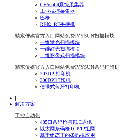
CE/mobil系统采集器
工业抗摔采集器
巴枪
RF枪_RF手持机
精东传媒官方入口网站免费IVYSUN扫描模块
一维激光扫描模块
一维红光扫描模块
二维影像式扫描模块
精东传媒官方入口网站免费IVYSUN条码打印机
203DPI打印机
300DPI打印机
便携式蓝牙打印机
|
解决方案
工控自动化
485口条码枪与PLC通讯
以太网条码枪TCP/IP组网
基于组态王的条码枪应用