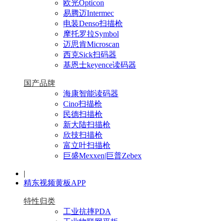
欧光Opticon
易腾迈Intermec
电装Denso扫描枪
摩托罗拉Symbol
迈思肯Microscan
西克Sick扫码器
基恩士keyence读码器
国产品牌
海康智能读码器
Cino扫描枪
民德扫描枪
新大陆扫描枪
欣技扫描枪
富立叶扫描枪
巨盛Mexxen|巨普Zebex
|
精东视频黄板APP
特性归类
工业抗摔PDA