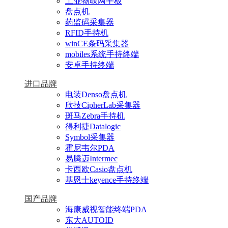
工业物联网平板
盘点机
药监码采集器
RFID手持机
winCE条码采集器
mobiles系统手持终端
安卓手持终端
进口品牌
电装Denso盘点机
欣技CipherLab采集器
斑马Zebra手持机
得利捷Datalogic
Symbol采集器
霍尼韦尔PDA
易腾迈Intermec
卡西欧Casio盘点机
基恩士keyence手持终端
国产品牌
海康威视智能终端PDA
东大AUTOID