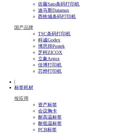
佐藤Sato条码打印机
迪马斯Datamax
西铁城条码打印机
国产品牌
TSC条码打印机
科诚Godex
博思得Postek
芝柯ZICOX
立象Argox
佳博打印机
芯烨打印机
|
标签耗材
按应用
资产标签
会议胸卡
耐高温标签
耐低温标签
PCB标签