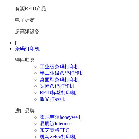
有源RFID产品
电子标签
超高频设备
|
条码打印机
特性归类
工业级条码打印机
半工业级条码打印机
桌面型条码打印机
宽幅条码打印机
RFID标签打印机
激光打标机
进口品牌
霍尼韦尔honeywell
易腾迈Intermec
东芝泰格TEC
斑马Zebra打印机