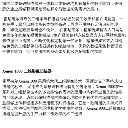
司的二维条码扫描器对一维和二维条码均具有超凡的解读能力，确保
您的企业能够获得满足现在和今后数据采集需求的能力。
霍尼韦尔可靠的二维条码扫描器能够提升员工效率和客户满意度。一
机在手，您可以解读所有类型的条码，再也不用担心无法识别的现
象，即使是破损条码也不例外。 在霍尼韦尔，精东传媒官方入口网站
免费多年的精东视频黄板APP生产经验使精东传媒官方入口网站免费能
够依据行业需求，不断优化和定制每一代设备。精东传媒官方入口网
站免费的二维影像扫描器拥有长续航电池、优异的数据采集和管理软
件兼容能力、行业专用的机身壳体及其它更多特制的功能
Xenon 1900 二维影像扫描器
霍尼韦尔Xenon1900 采用第六代二维影像技术，重新定义了手持式扫
描器的标准。 采用专为条形码扫描而特制的传感器，Xenon 1900在一
系列对二维影像技术的多功能性有需求的应用中均有行业领先的性能
与可靠表现。该款影像扫描器的图像处理软件具有优异的编辑功能，
且能够上传和链接多种应用程序到扫描器。它是一款耐用的手持式扫
描器，能够抵抗严酷的环境和化学物质的侵蚀。Xenon1900二维影像扫
描器是提升您的生产力和工作效率的不二选择。