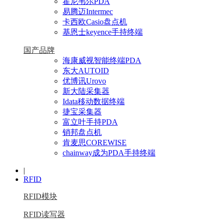
霍尼韦尔PDA
易腾迈Intermec
卡西欧Casio盘点机
基恩士keyence手持终端
国产品牌
海康威视智能终端PDA
东大AUTOID
优博讯Urovo
新大陆采集器
Idata移动数据终端
捷宝采集器
富立叶手持PDA
销邦盘点机
肯麦思COREWISE
chainway成为PDA手持终端
|
RFID
RFID模块
RFID读写器