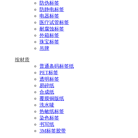
防伪标签
防静电标签
电器标签
医疗试管标签
耐腐蚀标签
外箱标签
珠宝标签
吊牌
按材质
普通条码标签纸
PET标签
透明标签
易碎纸
合成纸
覆膜铜版纸
洗水唛
热敏纸标签
染色标签
书写纸
3M标签胶带