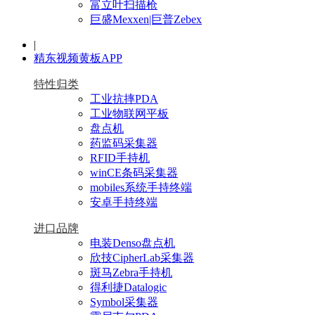
富立叶扫描枪
巨盛Mexxen|巨普Zebex
|
精东视频黄板APP
特性归类
工业抗摔PDA
工业物联网平板
盘点机
药监码采集器
RFID手持机
winCE条码采集器
mobiles系统手持终端
安卓手持终端
进口品牌
电装Denso盘点机
欣技CipherLab采集器
斑马Zebra手持机
得利捷Datalogic
Symbol采集器