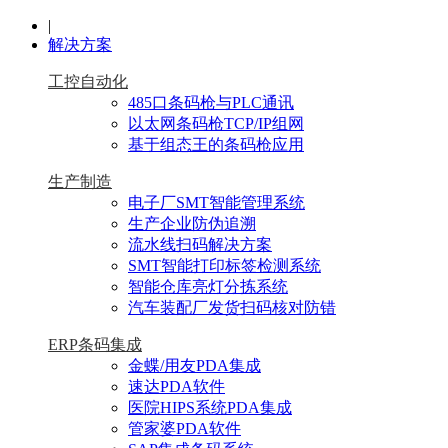
|
解决方案
工控自动化
485口条码枪与PLC通讯
以太网条码枪TCP/IP组网
基于组态王的条码枪应用
生产制造
电子厂SMT智能管理系统
生产企业防伪追溯
流水线扫码解决方案
SMT智能打印标签检测系统
智能仓库亮灯分拣系统
汽车装配厂发货扫码核对防错
ERP条码集成
金蝶/用友PDA集成
速达PDA软件
医院HIPS系统PDA集成
管家婆PDA软件