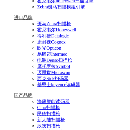
霍尼韦尔honeywell扫描引擎
Zebra斑马扫描模组引擎
进口品牌
斑马Zebra扫描枪
霍尼韦尔Honeywell
得利捷Datalogic
康耐视Cognex
欧光Opticon
易腾迈Intermec
电装Denso扫描枪
摩托罗拉Symbol
迈思肯Microscan
西克Sick扫码器
基恩士keyence读码器
国产品牌
海康智能读码器
Cino扫描枪
民德扫描枪
新大陆扫描枪
欣技扫描枪